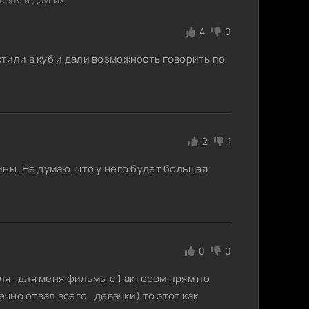
4
0
тили в куб и дали возможность говорить по
2
1
ны. Не думаю, что у него будет большая
0
0
ля , для меня фильмы с 1 актером прям по
чно отвал всего , девачки) то этот как