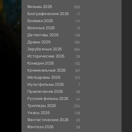
Фильмы 2026
926
Биографические 2026
17
Боевики 2026
171
Военные 2026
19
Детективы 2026
138
Драмы 2026
381
Зарубежные 2026
384
Исторические 2026
38
Комедии 2026
192
Криминальные 2026
167
Мелодрамы 2026
153
Мультфильмы 2026
7
Приключения 2026
58
Русские фильмы 2026
44
Триллеры 2026
234
Ужасы 2026
138
Фантастические 2026
69
Фэнтези 2026
58