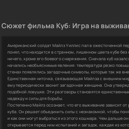
Сюжет фильма Куб: Игра на выжива
Американский солдат Майлз Уиллис пал в ожесточенной пер
понял, что находится в странном, лишенном цвета кубе без 
ничего, кроме его боевого снаряжения. Сначала куб казал
начались необъяснимые явления: температура резко повыша
стенах появлялись загадочные символы, которые так же вн
Единственная ниточка, связывающая Майлза с внешним мир
ему периодически звонит загадочная женщина. Она утвержда
подобной ловушке. Эти разговоры становятся единственны
надежду и силы для борьбы.
Постепенно Майлз осознает, что его выживание зависит от 
куба. Он решает объединить силы с незнакомкой, чтобы поня
и как они могут выбраться из этого кошмара. Чем дальше он
открывается перед ним испытаний и загадок, каждая из кото