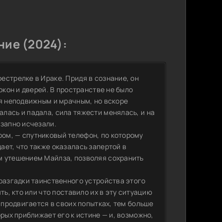
ние (2024):
естрелке в Ираке. Придя в сознание, он
окон и дверей. В пространстве не было
ся неподвижным и мрачным, но вскоре
лась и падала, сила тяжести менялась, и на
езапно исчезали.
ом, — спутниковый телефон, по которому
ет, что также оказалась запертой в
м утешением Майлза, позволяя сохранить
разгадки таинственного устройства этого
ть, кто или что поставило их в эту ситуацию
 продвигается в своих попытках, тем больше
рых приближает его к истине — и, возможно,