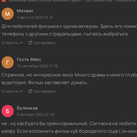
Михаил
М
4 августа 2024 13:41
Для любителей фильмов с одним актером. Здесь его помес
телефону с другими страдальцами, пытаясь выбраться.
Ответить
Цитировать
Гость Макс
Г
15 сентября 2024 17:15
Странное, но интересное кино. Много драмы и много глуби
аудитория. Фильм заставляет думать.
Ответить
Цитировать
Булонька
Б
9 октября 2024 21:03
не . ну как будто бы прям нормальный. Согласна на любите
кайфу. Если вспомнить фильм куб бородатого года ( он коне