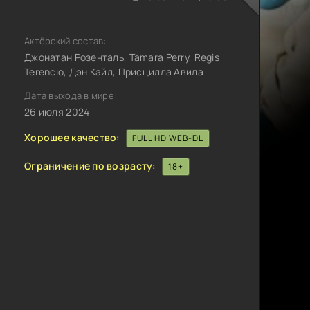
Актёрский состав:
Джонатан Розенталь, Tamara Perry, Regis
Terencio, Дэн Кайл, Присцилла Авила
Дата выхода в мире:
26 июля 2024
Хорошее качество:
FULL HD WEB-DL
Ограничение по возрасту:
18+