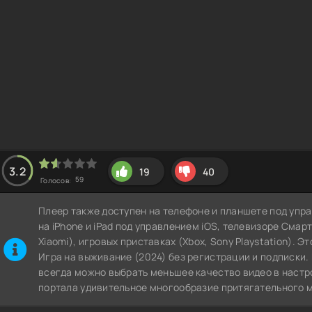
3.2
19
40
59
Голосов:
Плеер также доступен на телефоне и планшете под упра
на iPhone и iPad под управлением iOS, телевизоре СмартТВ
Xiaomi), игровых приставках (Xbox, Sony Playstation). Э
Игра на выживание (2024) без регистрации и подписки. 
всегда можно выбрать меньшее качество видео в настр
портала удивительное многообразие притягательного м