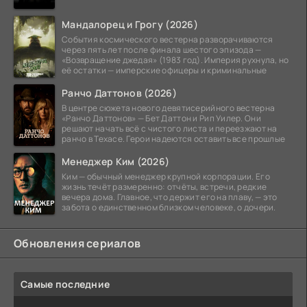
Мандалорец и Грогу (2026)
События космического вестерна разворачиваются
через пять лет после финала шестого эпизода —
«Возвращение джедая» (1983 год). Империя рухнула, но
её остатки — имперские офицеры и криминальные
Ранчо Даттонов (2026)
В центре сюжета нового девятисерийного вестерна
«Ранчо Даттонов» — Бет Даттон и Рип Уилер. Они
решают начать всё с чистого листа и переезжают на
ранчо в Техасе. Герои надеются оставить все прошлые
Менеджер Ким (2026)
Ким — обычный менеджер крупной корпорации. Его
жизнь течёт размеренно: отчёты, встречи, редкие
вечера дома. Главное, что держит его на плаву, — это
забота о единственном близком человеке, о дочери.
Обновления сериалов
Самые последние