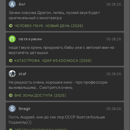
А
Анг
06.08.26
Зачем озвучка Драгон, пипец, пускай звук будет
оригинальный с кинотеатра
ЧЕЛОВЕК-ПАУК: НОВЫЙ ДЕНЬ (2026)
П
петя хуякин
05.08.26
нада такую хрень придумать бабы уже с автоматами на
верталёте детишьки
КАТАСТРОФА. УДАР ИЗ КОСМОСА (2026)
staf
05.08.26
На редкость очень хорошее кино - про профессора-
выживальщика... Смотрится очень
ВНЕ ЗОНЫ ДОСТУПА (2025)
S
Snegir
03.08.26
Гость Андрей, они до сих пор СССР боятся больше
Годзиллы)))