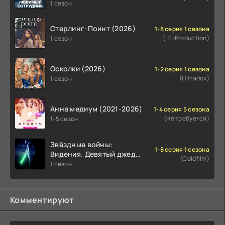
1 сезон
Стерлинг-Поинт (2026)
1-8 серия 1 сезона
(LE-Production)
1 сезон
Осколки (2026)
1-2 серия 1 сезона
(Ultradox)
1 сезон
Анна медиум (2021-2026)
1-4 серия 5 сезона
(Не требуется)
1-5 сезон
Звёздные войны:
1-8 серия 1 сезона
Видения. Девятый джедай
(Coldfilm)
(2026)
1 сезон
Комментируют