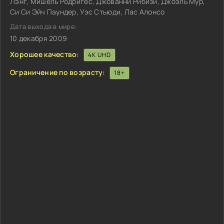
Лэнг, Мишель Родригес, Джованни Рибизи, Джоэль Мур,
Си Си Эйч Паундер, Уэс Стьюди, Лас Алонсо
Дата выхода в мире:
10 декабря 2009
Хорошее качество:
4K UHD
Ограничение по возрасту:
18+