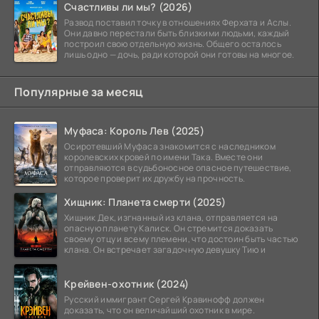
Счастливы ли мы? (2026)
Развод поставил точку в отношениях Ферхата и Аслы.
Они давно перестали быть близкими людьми, каждый
построил свою отдельную жизнь. Общего осталось
лишь одно — дочь, ради которой они готовы на многое.
Популярные за месяц
Муфаса: Король Лев (2025)
Осиротевший Муфаса знакомится с наследником
королевских кровей по имени Така. Вместе они
отправляются в судьбоносное опасное путешествие,
которое проверит их дружбу на прочность.
Хищник: Планета смерти (2025)
Хищник Дек, изгнанный из клана, отправляется на
опасную планету Калиск. Он стремится доказать
своему отцу и всему племени, что достоин быть частью
клана. Он встречает загадочную девушку Тию и
Крейвен-охотник (2024)
Русский иммигрант Сергей Кравинофф должен
доказать, что он величайший охотник в мире.