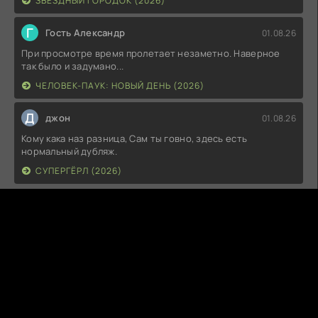
ЗВЁЗДНЫЙ ГОРОДОК (2026)
Г
Гость Александр
01.08.26
При просмотре время пролетает незаметно. Наверное
так было и задумано...
ЧЕЛОВЕК-ПАУК: НОВЫЙ ДЕНЬ (2026)
Д
джон
01.08.26
Кому кака наз разница, Сам ты говно, здесь есть
нормальный дубляж.
СУПЕРГЁРЛ (2026)