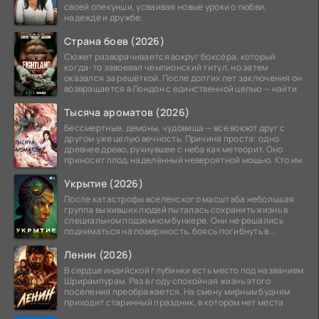
своей опекунши, усваивая новые уроки о любви,
надежде и дружбе.
Страна боев (2026)
Сюжет разворачивается вокруг боксёра, который
когда-то завоевал чемпионский титул, но затем
оказался за решёткой. После долгих лет заключения он
возвращается в Лондон с единственной целью — найти
Тысяча ароматов (2026)
Бессмертные, демоны, чудовища — все воюют друг с
другом уже целую вечность. Причина проста: одно
древнее древо, рухнувшее с неба как метеорит. Оно
приносит плод, наделённый невероятной мощью. Кто им
Укрытие (2026)
После катастрофы вселенского масштаба небольшая
группа выживших людей пыталась сохранить жизнь в
специальном подземном бункере. Они не решались
подниматься на поверхность, боясь погибнуть в
страшных
Ленин (2026)
В сердце индийской глубинки есть место под названием
Шрирампурам. Раз в году спокойная жизнь этого
поселения преображается. На смену мирным будням
приходит старинный праздник, в котором нет места