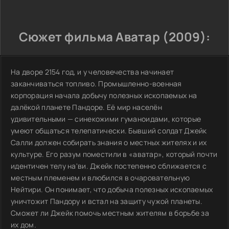
Сюжет фильма Аватар (2009):
На дворе 2154 год, и у человечества начинает
заканчиваться топливо. Промышленно-военная
корпорация начала добычу полезных ископаемых на
далёкой планете Пандоре. Её мир населён
удивительными — синекожими гуманоидами, которые
умеют общаться телепатически. Бывший солдат Джейк
Салли должен собирать знания о местных жителях и их
культуре. Его разум поместили в «аватар», который почти
идентичен телу на'ви. Джейк постепенно сближается с
местным племенем и влюбился в очаровательную
Нейтири. Он понимает, что добыча полезных ископаемых
уничтожит Пандору и встал на защиту чужой планеты.
Сможет ли Джейк помочь местным жителям в борьбе за
их дом.