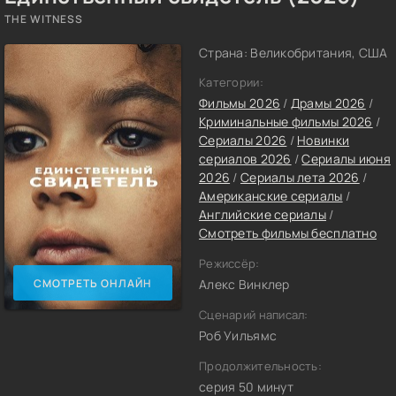
THE WITNESS
Страна: Великобритания, США
Категории:
Фильмы 2026
/
Драмы 2026
/
Криминальные фильмы 2026
/
Сериалы 2026
/
Новинки
сериалов 2026
/
Сериалы июня
2026
/
Сериалы лета 2026
/
Американские сериалы
/
Английские сериалы
/
Смотреть фильмы бесплатно
Режиссёр:
СМОТРЕТЬ ОНЛАЙН
Алекс Винклер
Сценарий написал:
Роб Уильямс
Продолжительность:
серия 50 минут