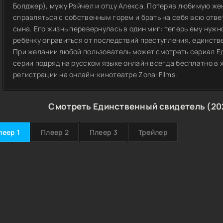
Болджер), мужу Рэйчел и отцу Алекса. Потеряв любимую ж
справляться с собственным горем и брать на себя всю отв
сына. Его жизнь перевернулась в один миг: теперь ему нужно
ребёнку оправиться от последствий преступления, единств
При желании любой пользователь может смотреть сериал Ед
серии подряд на русском языке онлайн всегда бесплатно в х
регистрации на онлайн-кинотеатре Zona-Films.
Смотреть Единственный свидетель (202
леер 1
Плеер 2
Плеер 3
Трейлер