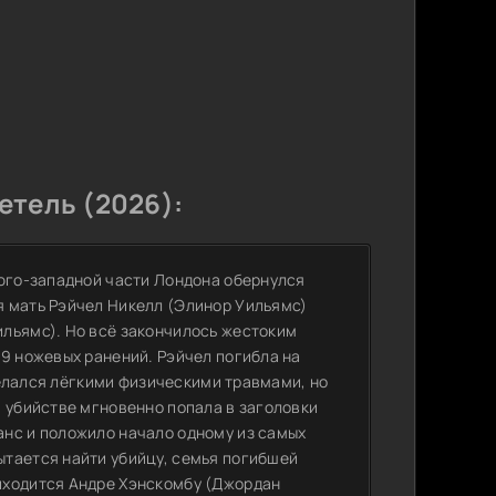
тель (2026):
 юго-западной части Лондона обернулся
я мать Рэйчел Никелл (Элинор Уильямс)
льямс). Но всё закончилось жестоким
49 ножевых ранений. Рэйчел погибла на
тделался лёгкими физическими травмами, но
м убийстве мгновенно попала в заголовки
анс и положило начало одному из самых
ытается найти убийцу, семья погибшей
иходится Андре Хэнскомбу (Джордан