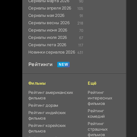
Сериалы марта 2026
90
Сериалы апреля 2026
105
Сериалы мая 2026
91
Сериалы весны 2026
218
Сериалы июня 2026
70
Сериалы июля 2026
67
Сериалы лета 2026
117
Новинки сериалов 2026
431
Рейтинги
Фильмы
Ещё
Рейтинг американских
Рейтинг
фильмов
интересных
фильмов
Рейтинг дорам
Рейтинг
Рейтинг индийских
комедий
фильмов
Рейтинг
Рейтинг корейских
страшных
фильмов
фильмов