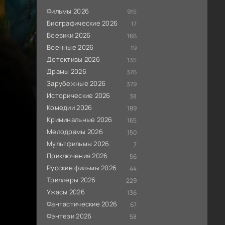
Фильмы 2026
915
Биографические 2026
17
Боевики 2026
166
Военные 2026
19
Детективы 2026
135
Драмы 2026
376
Зарубежные 2026
379
Исторические 2026
38
Комедии 2026
189
Криминальные 2026
165
Мелодрамы 2026
150
Мультфильмы 2026
7
Приключения 2026
56
Русские фильмы 2026
44
Триллеры 2026
229
Ужасы 2026
136
Фантастические 2026
67
Фэнтези 2026
58