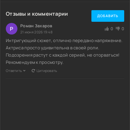
Отзывы и комментарии
ДОБАВИТЬ
Роман Захаров
Р
0
0
21 июня 2026 19:48
Интригующий сюжет, отлично передано напряжение.
Актриса просто удивительна в своей роли.
Подозрения растут с каждой серией, не оторваться!
Рекомендуем к просмотру.
Ответить
Цитировать