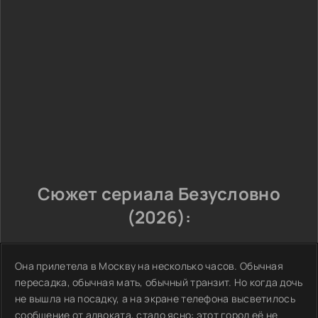
Сюжет сериала Безусловно
(2026):
Она прилетела в Москву на несколько часов. Обычная
пересадка, обычная мать, обычный транзит. Но когда дочь
не вышла на посадку, а на экране телефона высветилось
сообщение от адвоката, стало ясно: этот город её не