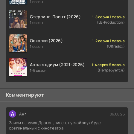
1 сезон
Стерлинг-Поинт (2026)
1-8 серия 1 сезона
(LE-Production)
1 сезон
Осколки (2026)
1-2 серия 1 сезона
(Ultradox)
1 сезон
Анна медиум (2021-2026)
1-4 серия 5 сезона
(Не требуется)
1-5 сезон
Комментируют
А
Анг
06.08.26
Зачем озвучка Драгон, пипец, пускай звук будет
оригинальный с кинотеатра