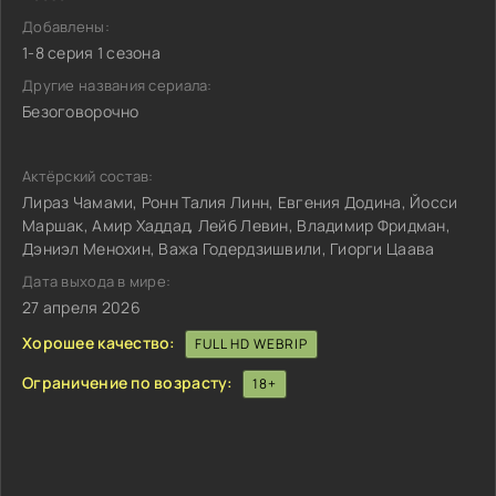
Добавлены:
1-8 серия 1 сезона
Другие названия сериала:
Безоговорочно
Актёрский состав:
Лираз Чамами, Ронн Талия Линн, Евгения Додина, Йосси
Маршак, Амир Хаддад, Лейб Левин, Владимир Фридман,
Дэниэл Менохин, Важа Годердзишвили, Гиорги Цаава
Дата выхода в мире:
27 апреля 2026
Хорошее качество:
FULL HD WEBRIP
Ограничение по возрасту:
18+