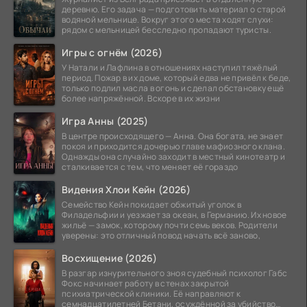
деревню. Его задача — подготовить материал о старой
водяной мельнице. Вокруг этого места ходят слухи:
рядом с мельницей бесследно пропадают туристы.
Игры с огнём (2026)
У Натали и Лафлина в отношениях наступил тяжёлый
период. Пожар в их доме, который едва не привёл к беде,
только подлил масла в огонь и сделал обстановку ещё
более напряжённой. Вскоре в их жизни
Игра Анны (2025)
В центре происходящего — Анна. Она богата, не знает
покоя и приходится дочерью главе мафиозного клана.
Однажды она случайно заходит в местный кинотеатр и
сталкивается с тем, что меняет её гораздо
Видения Хлои Кейн (2026)
Семейство Кейн покидает обжитый уголок в
Филадельфии и уезжает за океан, в Германию. Их новое
жильё — замок, которому почти семь веков. Родители
уверены: это отличный повод начать всё заново,
Восхищение (2026)
В разгар изнурительного зноя судебный психолог Габс
Фокс начинает работу в стенах закрытой
психиатрической клиники. Её направляют к
семнадцатилетней Бетани, осуждённой за убийство