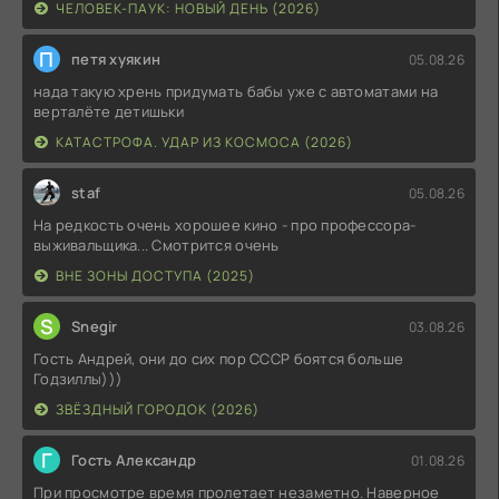
ЧЕЛОВЕК-ПАУК: НОВЫЙ ДЕНЬ (2026)
П
петя хуякин
05.08.26
нада такую хрень придумать бабы уже с автоматами на
верталёте детишьки
КАТАСТРОФА. УДАР ИЗ КОСМОСА (2026)
staf
05.08.26
На редкость очень хорошее кино - про профессора-
выживальщика... Смотрится очень
ВНЕ ЗОНЫ ДОСТУПА (2025)
S
Snegir
03.08.26
Гость Андрей, они до сих пор СССР боятся больше
Годзиллы)))
ЗВЁЗДНЫЙ ГОРОДОК (2026)
Г
Гость Александр
01.08.26
При просмотре время пролетает незаметно. Наверное