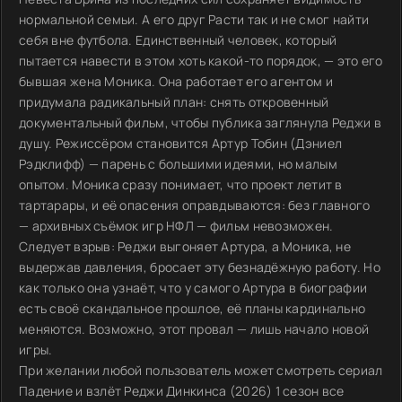
нормальной семьи. А его друг Расти так и не смог найти
себя вне футбола. Единственный человек, который
пытается навести в этом хоть какой-то порядок, — это его
бывшая жена Моника. Она работает его агентом и
придумала радикальный план: снять откровенный
документальный фильм, чтобы публика заглянула Реджи в
душу. Режиссёром становится Артур Тобин (Дэниел
Рэдклифф) — парень с большими идеями, но малым
опытом. Моника сразу понимает, что проект летит в
тартарары, и её опасения оправдываются: без главного
— архивных съёмок игр НФЛ — фильм невозможен.
Следует взрыв: Реджи выгоняет Артура, а Моника, не
выдержав давления, бросает эту безнадёжную работу. Но
как только она узнаёт, что у самого Артура в биографии
есть своё скандальное прошлое, её планы кардинально
меняются. Возможно, этот провал — лишь начало новой
игры.
При желании любой пользователь может смотреть сериал
Падение и взлёт Реджи Динкинса (2026) 1 сезон все