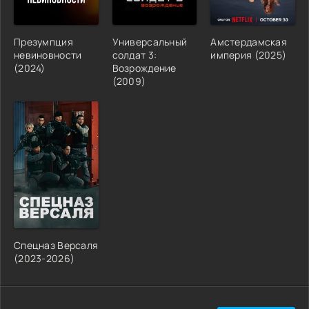
Презумпция
Универсальный
Амстердамская
невиновности
солдат 3:
империя (2025)
(2024)
Возрождение
(2009)
Спецназ Версаля
(2023-2026)