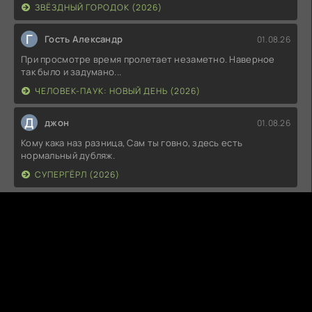
ЗВЁЗДНЫЙ ГОРОДОК (2026)
Г
Гость Александр
01.08.26
При просмотре время пролетает незаметно. Наверное
так было и задумано...
ЧЕЛОВЕК-ПАУК: НОВЫЙ ДЕНЬ (2026)
Д
джон
01.08.26
Кому кака наз разница, Сам ты говно, здесь есть
нормальный дубляж.
СУПЕРГЁРЛ (2026)