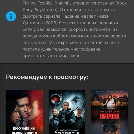
Philips, Toshiba, Xiaomi), игровых приставках (Xbox,
Sony Playstation). Это значит, что вы можете
cмотреть сериала Падение и взлёт Реджи
Динкинса (2026) без регистрации и подписки.
Если у Вас невысокая скорость интернета, Вы
всегда можно выбрать меньшее качество видео в
настройках. Мы открываем для гостей нашего
портала удивительное многообразие
притягательного мира кино.
Рекомендуем к просмотру: