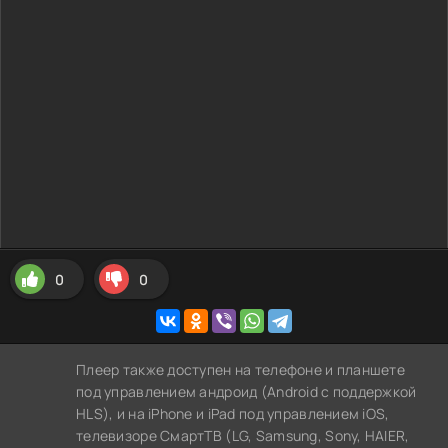
0
0
Плеер также доступен на телефоне и планшете
под управлением андроид (Android с поддержкой
HLS), и на iPhone и iPad под управлением iOS,
телевизоре СмартТВ (LG, Samsung, Sony, HAIER,