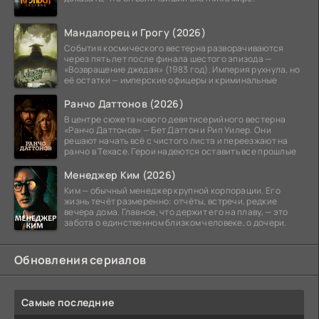
Мандалорец и Грогу (2026)
События космического вестерна разворачиваются
через пять лет после финала шестого эпизода —
«Возвращение джедая» (1983 год). Империя рухнула, но
её остатки — имперские офицеры и криминальные
Ранчо Даттонов (2026)
В центре сюжета нового девятисерийного вестерна
«Ранчо Даттонов» — Бет Даттон и Рип Уилер. Они
решают начать всё с чистого листа и переезжают на
ранчо в Техасе. Герои надеются оставить все прошлые
Менеджер Ким (2026)
Ким — обычный менеджер крупной корпорации. Его
жизнь течёт размеренно: отчёты, встречи, редкие
вечера дома. Главное, что держит его на плаву, — это
забота о единственном близком человеке, о дочери.
Обновления сериалов
Самые последние