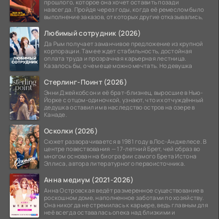
прошлого, которое она хочет оставить позади
навсегда. Пройдя через годы, когда её ремеслом было
выполнение заказов, от которых другие отказывались,
Любимый сотрудник (2026)
Да Рым получает заманчивое предложение из крупной
корпорации. Там ее ждет стабильность, достойная
оплата труда и прозрачная карьерная лестница.
Казалось бы, о чем еще можно мечтать. Но девушка
Стерлинг-Поинт (2026)
Энни Джейкобсон и её брат-близнец, выросшие в Нью-
Йорке с отцом-одиночкой, узнают, что их отчуждённый
дедушка оставил им в наследство остров на озере в
Канаде.
Осколки (2026)
Сюжет разворачивается в 1981 году в Лос-Анджелесе. В
центре повествования — 17-летний Брет, чей образ во
многом основан на биографии самого Брета Истона
Эллиса, автора литературного первоисточника.
Анна медиум (2021-2026)
Анна Островская ведёт размеренное существование в
роскошном доме, наполненное заботами по хозяйству.
Она никогда не стремилась к карьере, ведь главным для
неё всегда оставалась опека над близкими и