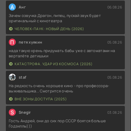
А
Анг
06.08.26
Зачем озвучка Драгон, пипец, пускай звук будет
оригинальный с кинотеатра
ЧЕЛОВЕК-ПАУК: НОВЫЙ ДЕНЬ (2026)
П
петя хуякин
05.08.26
нада такую хрень придумать бабы уже с автоматами на
верталёте детишьки
КАТАСТРОФА. УДАР ИЗ КОСМОСА (2026)
staf
05.08.26
На редкость очень хорошее кино - про профессора-
выживальщика... Смотрится очень
ВНЕ ЗОНЫ ДОСТУПА (2025)
S
Snegir
03.08.26
Гость Андрей, они до сих пор СССР боятся больше
Годзиллы)))