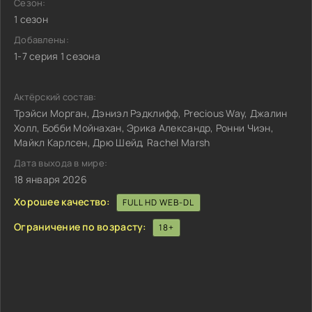
Сезон:
1 сезон
Добавлены:
1-7 серия 1 сезона
Актёрский состав:
Трэйси Морган, Дэниэл Рэдклифф, Precious Way, Джалин
Холл, Бобби Мойнахан, Эрика Александр, Ронни Чиэн,
Майкл Карлсен, Дрю Шейд, Rachel Marsh
Дата выхода в мире:
18 января 2026
Хорошее качество:
FULL HD WEB-DL
Ограничение по возрасту:
18+