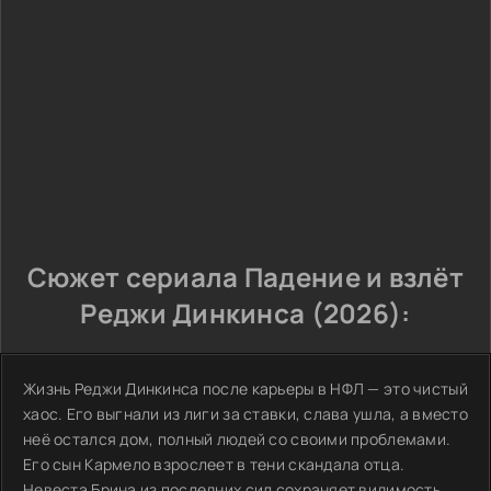
Сюжет сериала Падение и взлёт
Реджи Динкинса (2026):
Жизнь Реджи Динкинса после карьеры в НФЛ — это чистый
хаос. Его выгнали из лиги за ставки, слава ушла, а вместо
неё остался дом, полный людей со своими проблемами.
Его сын Кармело взрослеет в тени скандала отца.
Невеста Брина из последних сил сохраняет видимость