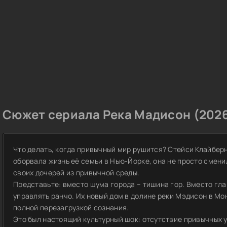
Сюжет сериала Река Мадисон (2026
Что делать, когда привычный мир рушится? Стейси Клайберн
оборвала жизнь её семьи в Нью-Йорке, она не просто смени
своих дочерей из привычной среды.
Представьте: вместо шума города – тишина гор. Вместо гл
управлять ранчо. Их новый дом в долине реки Мэдисон в Мо
полной перезагрузкой сознания.
Это был настоящий культурный шок: отсутствие привычных у