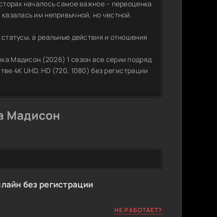
осторах началось самое важное – переоценка
 казалась им непривычной, но честной.
 статусы, а реальные действия и отношения
ка Мадисон (2026) 1 сезон все серии подряд
тве 4K UHD, HD (720, 1080) без регистрации
ка Мадисон
лайн без регистрации
НЕ РАБОТАЕТ?