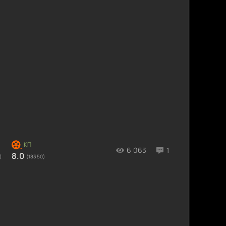
6 063
1
8.0
)
(18350)