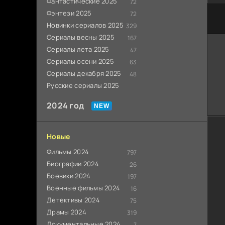
Фантастические 2025
72
Фэнтези 2025
72
Новинки сериалов 2025
329
Сериалы весны 2025
167
Сериалы лета 2025
47
Сериалы осени 2025
63
Сериалы декабря 2025
48
Русские сериалы 2025
2024 год
Новые
Фильмы 2024
797
Биографии 2024
26
Боевики 2024
197
Военные фильмы 2024
16
Детективы 2024
75
Драмы 2024
319
Документальные 2024
7