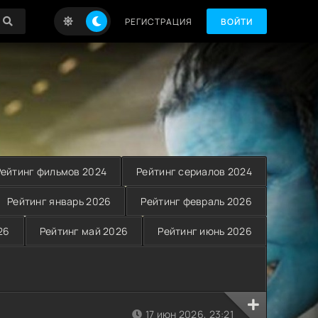
РЕГИСТРАЦИЯ
ВОЙТИ
Рейтинг фильмов 2024
Рейтинг сериалов 2024
Рейтинг январь 2026
Рейтинг февраль 2026
26
Рейтинг май 2026
Рейтинг июнь 2026
17 июн 2026, 23:21