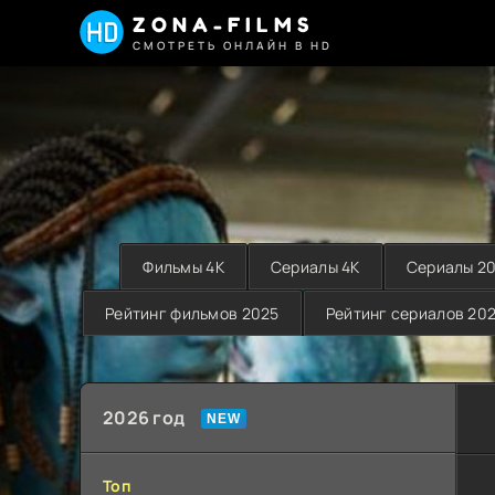
ZONA-FILMS
СМОТРЕТЬ ОНЛАЙН В HD
Фильмы 4K
Сериалы 4K
Сериалы 2
Рейтинг фильмов 2025
Рейтинг сериалов 20
2026 год
Топ