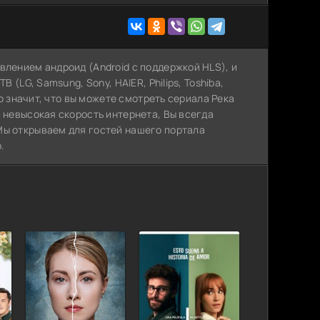
влением андроид (Android с поддержкой HLS), и
 (LG, Samsung, Sony, HAIER, Philips, Toshiba,
то значит, что вы можете cмотреть сериала Река
с невысокая скорость интернета, Вы всегда
Мы открываем для гостей нашего портала
.