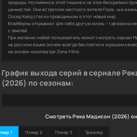
природы. Но именно в этой тишине и на этих бескрайних пр
ценностей. Они встретили местного жителя Пола, чья жизнь
Сосед Кейд стал их проводником в этот новый мир.
Клайберны открывают для себя другую жизнь – где важны не
с землей.
При желании любой пользователь может смотреть сериал Ре
на русском языке онлайн всегда бесплатно в хорошем качес
на онлайн-кинотеатре Zona-Films.
График выхода серий в сериале Ре
(2026) по сезонам:
Смотреть Река Мадисон (2026) он
леер 1
Плеер 2
Плеер 3
Трейлер