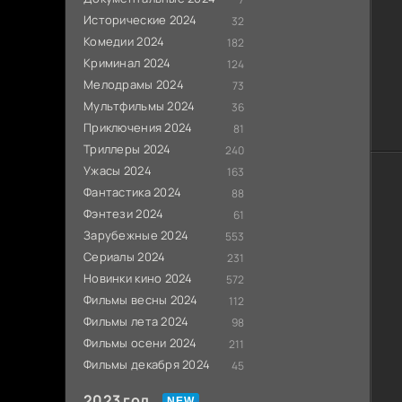
Исторические 2024
32
Комедии 2024
182
Криминал 2024
124
Мелодрамы 2024
73
Мультфильмы 2024
36
Приключения 2024
81
Триллеры 2024
240
Ужасы 2024
163
Фантастика 2024
88
Фэнтези 2024
61
Зарубежные 2024
553
Сериалы 2024
231
Новинки кино 2024
572
Фильмы весны 2024
112
Фильмы лета 2024
98
Фильмы осени 2024
211
Фильмы декабря 2024
45
2023 год