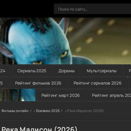
024
Сериалы 2025
Дорамы
Мультсериалы
25
Рейтинг фильмов 2026
Рейтинг сериалов 2026
Рейтинг март 2026
Рейтинг апрель 20
Фильмы онлайн
»
Боевики 2026
» Река Мадисон (2026)
Река Мадисон (2026)