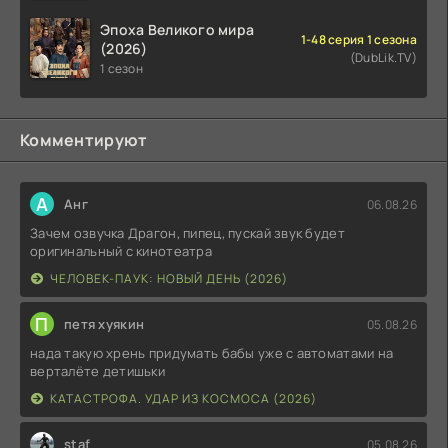
Эпоха Великого мира
1-48 серия 1 сезона
(2026)
(DubLik.TV)
1 сезон
Комментируют
А
Анг
06.08.26
Зачем озвучка Драгон, пипец, пускай звук будет
оригинальный с кинотеатра
ЧЕЛОВЕК-ПАУК: НОВЫЙ ДЕНЬ (2026)
П
петя хуякин
05.08.26
нада такую хрень придумать бабы уже с автоматами на
верталёте детишьки
КАТАСТРОФА. УДАР ИЗ КОСМОСА (2026)
staf
05.08.26