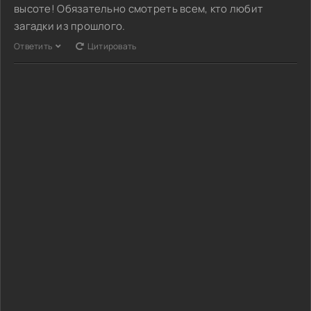
высоте! Обязательно смотреть всем, кто любит
загадки из прошлого.
Ответить
Цитировать