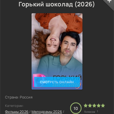
Горький шоколад (2026)
СМОТРЕТЬ ОНЛАЙН
Страна: Россия
Категории:
10
Фильмы 2026
/
Мелодрамы 2026
/
1
Голосов: