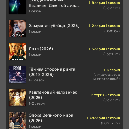
1-8 серия 1 сезона
Видения. Девятый джедай
(Coldfilm)
(2026)
1 сезон
Замужняя убийца (2026)
1-2 серия 1 сезона
(SoftBox)
1 сезон
Лаки (2026)
1-5 серия 1 сезона
(LostFilm)
1 сезон
Тёмная сторона ринга
1-6 серия
(2019-2026)
(Любительский
многоголосый)
1-7 сезон
Каштановый человечек
1-6 серия 2 сезона
(2026)
(Coldfilm)
1-2 сезон
Эпоха Великого мира
1-48 серия 1 сезона
(2026)
(DubLik.TV)
1 сезон