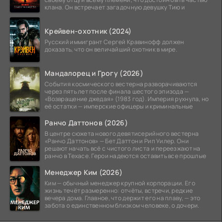
клана. Он встречает загадочную девушку Тию и
Крейвен-охотник (2024)
Русский иммигрант Сергей Кравинофф должен
доказать, что он величайший охотник в мире.
Мандалорец и Грогу (2026)
События космического вестерна разворачиваются
через пять лет после финала шестого эпизода —
«Возвращение джедая» (1983 год). Империя рухнула, но
её остатки — имперские офицеры и криминальные
Ранчо Даттонов (2026)
В центре сюжета нового девятисерийного вестерна
«Ранчо Даттонов» — Бет Даттон и Рип Уилер. Они
решают начать всё с чистого листа и переезжают на
ранчо в Техасе. Герои надеются оставить все прошлые
Менеджер Ким (2026)
Ким — обычный менеджер крупной корпорации. Его
жизнь течёт размеренно: отчёты, встречи, редкие
вечера дома. Главное, что держит его на плаву, — это
забота о единственном близком человеке, о дочери.