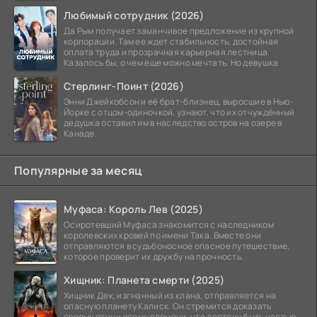
Любимый сотрудник (2026)
Да Рым получает заманчивое предложение из крупной
корпорации. Там ее ждет стабильность, достойная
оплата труда и прозрачная карьерная лестница.
Казалось бы, о чем еще можно мечтать. Но девушка
Стерлинг-Поинт (2026)
Энни Джейкобсон и её брат-близнец, выросшие в Нью-
Йорке с отцом-одиночкой, узнают, что их отчуждённый
дедушка оставил им в наследство остров на озере в
Канаде.
Популярные за месяц
Муфаса: Король Лев (2025)
Осиротевший Муфаса знакомится с наследником
королевских кровей по имени Така. Вместе они
отправляются в судьбоносное опасное путешествие,
которое проверит их дружбу на прочность.
Хищник: Планета смерти (2025)
Хищник Дек, изгнанный из клана, отправляется на
опасную планету Калиск. Он стремится доказать
своему отцу и всему племени, что достоин быть частью