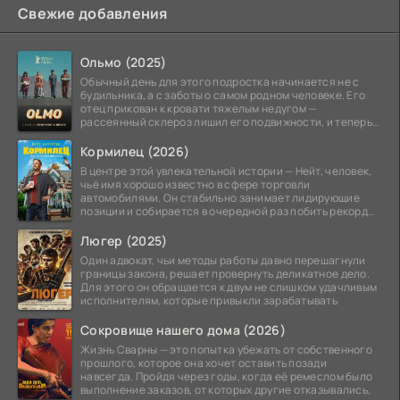
Свежие добавления
Ольмо (2025)
Обычный день для этого подростка начинается не с
будильника, а с заботы о самом родном человеке. Его
отец прикован к кровати тяжелым недугом —
рассеянный склероз лишил его подвижности, и теперь
вся
Кормилец (2026)
В центре этой увлекательной истории — Нейт, человек,
чьё имя хорошо известно в сфере торговли
автомобилями. Он стабильно занимает лидирующие
позиции и собирается в очередной раз побить рекорд
продаж,
Люгер (2025)
Один адвокат, чьи методы работы давно перешагнули
границы закона, решает провернуть деликатное дело.
Для этого он обращается к двум не слишком удачливым
исполнителям, которые привыкли зарабатывать
Сокровище нашего дома (2026)
Жизнь Сварны — это попытка убежать от собственного
прошлого, которое она хочет оставить позади
навсегда. Пройдя через годы, когда её ремеслом было
выполнение заказов, от которых другие отказывались,