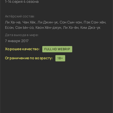
1-14 серия 4 сезона
Актёрский состав:
Ли Ха-на, Чан Хёк, Ли Джин-ук, Сон Сын-хон, Пэк Сон-хён,
Есон, Сон Ын-со, Квон Хён-джун, Ли Хэ-ён, Ким Джэ-ук
Дата выхода в мире:
7 января 2017
Хорошее качество:
FULL HD WEBRIP
Ограничение по возрасту:
18+