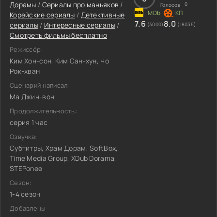
Дорамы
/
Сериалы про маньяков
/
0
Голосов:
Корейские сериалы
/
Детективные
7.6
8.0
сериалы
/
Интересные сериалы
/
(3000)
(18035)
Смотреть фильмы бесплатно
Режиссёр:
Ким Хон-сон, Ким Сан-хун, Чо
Рок-хван
Сценарий написал:
Ма Джин-вон
Продолжительность:
серия 1 час
Озвучка:
Субтитры, Храм Дорам, SoftBox,
Time Media Group, XDub Dorama,
STEPonee
Сезон:
1-4 сезон
Добавлены: