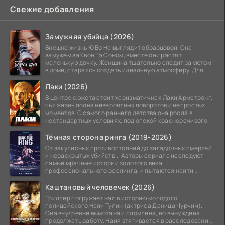
Свежие добавления
Замужняя убийца (2026)
Внешне жизнь Ю Бо На выглядит образцовой. Она
замужем за Квон Тэ Соном, вместе они растят
маленькую дочку. Женщина тщательно следит за уютом
в доме, стараясь создать идеальную атмосферу. Для
Лаки (2026)
В центре сюжета стоит харизматичная Лаки Армстронг,
чья жизнь полна невероятных поворотов и непростых
моментов. С самого раннего детства она росла в
нестандартных условиях, под опекой красноречивого
Тёмная сторона ринга (2019-2026)
От закулисных противостояний до загадочных смертей
и нераскрытых убийств... Авторы сериала исследуют
самые мрачные истории золотого века
профессионального реслинга, и пытаются найти
правду на стыке
Каштановый человечек (2026)
Триллер погружает нас в историю молодого
полицейского Найи Тулин (актриса Даница Чурчич).
Она внутренне вымотана и сломлена, но вынуждена
продолжать работу. Найя втягивается в расследование