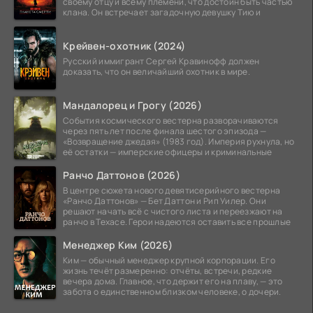
своему отцу и всему племени, что достоин быть частью
клана. Он встречает загадочную девушку Тию и
Крейвен-охотник (2024)
Русский иммигрант Сергей Кравинофф должен
доказать, что он величайший охотник в мире.
Мандалорец и Грогу (2026)
События космического вестерна разворачиваются
через пять лет после финала шестого эпизода —
«Возвращение джедая» (1983 год). Империя рухнула, но
её остатки — имперские офицеры и криминальные
Ранчо Даттонов (2026)
В центре сюжета нового девятисерийного вестерна
«Ранчо Даттонов» — Бет Даттон и Рип Уилер. Они
решают начать всё с чистого листа и переезжают на
ранчо в Техасе. Герои надеются оставить все прошлые
Менеджер Ким (2026)
Ким — обычный менеджер крупной корпорации. Его
жизнь течёт размеренно: отчёты, встречи, редкие
вечера дома. Главное, что держит его на плаву, — это
забота о единственном близком человеке, о дочери.