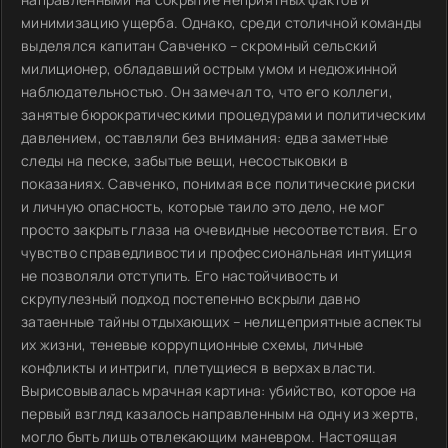
минимизацию ущерба. Однако, среди столичной команды
выделялся капитан Савченко – скромный сельский
милиционер, обладавший острым умом и недюжинной
наблюдательностью. Он замечал то, что его коллеги,
занятые бюрократическими процедурами и политическим
давлением, оставляли без внимания: едва заметные
следы на песке, забытые вещи, несостыковки в
показаниях. Савченко, понимая все политические риски
и личную опасность, которые таило это дело, не мог
просто закрыть глаза на очевидные несоответствия. Его
чувство справедливости и профессиональная интуиция
не позволяли отступить. Его настойчивость и
скрупулезный подход постепенно вскрыли давно
затаенные тайны отдыхающих – нелицеприятные аспекты
их жизни, теневые коррупционные схемы, личные
конфликты и интриги, плетущиеся в верхах власти.
Вырисовывалась мрачная картина: убийство, которое на
первый взгляд казалось направленным на одну из жертв,
могло быть лишь отвлекающим маневром. Настоящая