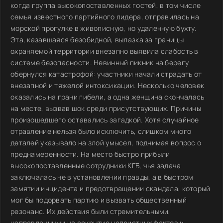
когда группа высокопоставленных гостей, в том числе
семья известного партийного лидера, отправилась на
морской прогулке в живописную, но удаленную бухту.
Эта, казавшаяся безобидной, вылазка за границы
охраняемой территории внезапно выявила слабость в
системе безопасности. Невинный пикник на берегу
обернулся катастрофой: участники начали страдать от
внезапной и тяжелой интоксикации. Несколько человек
оказались на грани гибели, а одна женщина скончалась
на месте, вызвав шок среди присутствующих. Причины
произошедшего оставались загадкой. Хотя случайное
отравление нельзя было исключить, слишком много
деталей указывало на злой умысел, поднимая вопрос о
преднамеренности. На место быстро прибыли
высокопоставленные сотрудники КГБ, чья задача
заключалась не в установлении правды, а в быстром
замятии инцидента и предотвращении скандала, который
мог бы подорвать партию и вызвать общественный
резонанс. Их действия были стремительными,
направленными на сокрытие неприятных фактов и