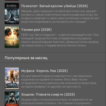
жуткого
Психопат: Белый кролик-убийца (2026)
Маньяк, действующий с особой жестокостью, решает
сыграть с представителями закона в дерзкую игру. Он
открыто заявляет о своих преступлениях и предлагает
властям попробовать остановить его. Каждое
Узники рая (2026)
1925 год. Люси Гладуэлл — сирота семнадцати лет. Она
покидает родную Англию, отправляясь под крыло
своего дяди Джорджа Хьютона. Девушка полна надежд
на новую жизнь, и первые впечатления только
Популярные за месяц
Муфаса: Король Лев (2025)
Осиротевший Муфаса знакомится с наследником
королевских кровей по имени Така. Вместе они
отправляются в судьбоносное опасное путешествие,
которое проверит их дружбу на прочность.
Хищник: Планета смерти (2025)
Хищник Дек, изгнанный из клана, отправляется на
опасную планету Калиск. Он стремится доказать