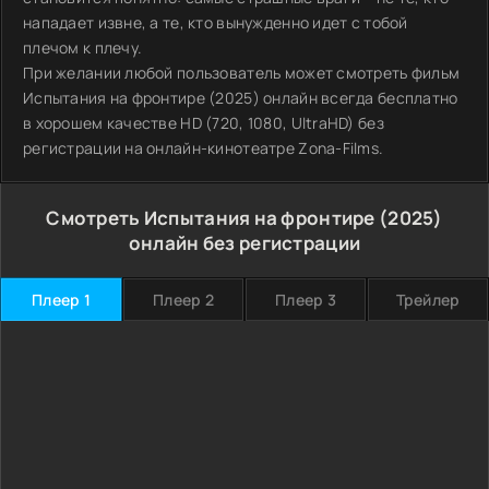
нападает извне, а те, кто вынужденно идет с тобой
плечом к плечу.
При желании любой пользователь может смотреть фильм
Испытания на фронтире (2025) онлайн всегда бесплатно
в хорошем качестве HD (720, 1080, UltraHD) без
регистрации на онлайн-кинотеатре Zona-Films.
Смотреть Испытания на фронтире (2025)
онлайн без регистрации
Плеер 1
Плеер 2
Плеер 3
Трейлер