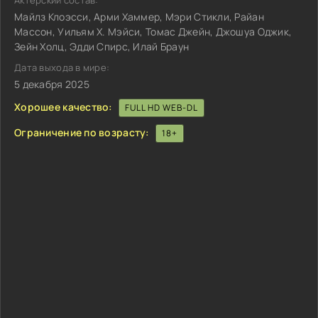
Актёрский состав:
Майлз Клоэсси, Арми Хаммер, Мэри Стикли, Райан
Массон, Уильям Х. Мэйси, Томас Джейн, Джошуа Оджик,
Зейн Холц, Эдди Спирс, Илай Браун
Дата выхода в мире:
5 декабря 2025
Хорошее качество:
FULL HD WEB-DL
Ограничение по возрасту:
18+