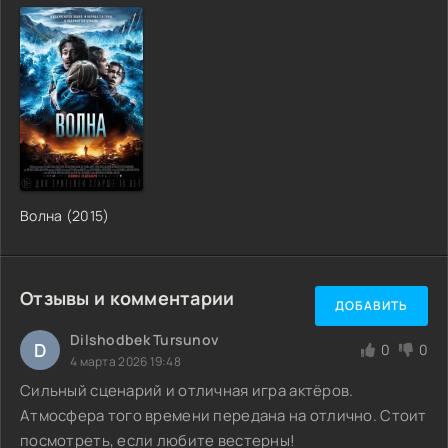
Волна (2015)
Отзывы и комментарии
ДОБАВИТЬ
Dilshodbek Tursunov
D
0
0
4 марта 2026 19:48
Сильный сценарий и отличная игра актёров.
Атмосфера того времени передана на отлично. Стоит
посмотреть, если любите вестерны!