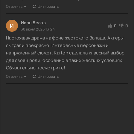
Ответить
Цитировать
Иван Белов
И
0
0
30 июня 2026 13:24
Настоящая драма на фоне жестокого Запада. Актеры
сыграли прекрасно. Интересные персонажи и
напряженный сюжет. Karten сделала классный выбор
для своей роли, особенно в таких жестких условиях.
Обязательно посмотрите!
Ответить
Цитировать