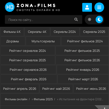
ZONA-FILMS
СМОТРЕТЬ ОНЛАЙН В HD
Фильмы 4K
Сериалы 4K
Сериалы 2024
Сериалы 2025
Дорамы
Мультсериалы
Рейтинг фильмов 2024
Рейтинг сериалов 2024
Рейтинг фильмов 2025
Рейтинг сериалов 2025
Рейтинг фильмов 2026
Рейтинг сериалов 2026
Рейтинг январь 2026
Рейтинг февраль 2026
Рейтинг март 2026
Рейтинг апрель 2026
Рейтинг май 2026
Рейтинг июнь 2026
Фильмы онлайн
»
Фильмы 2025
» Испытания на фронтире (2025)