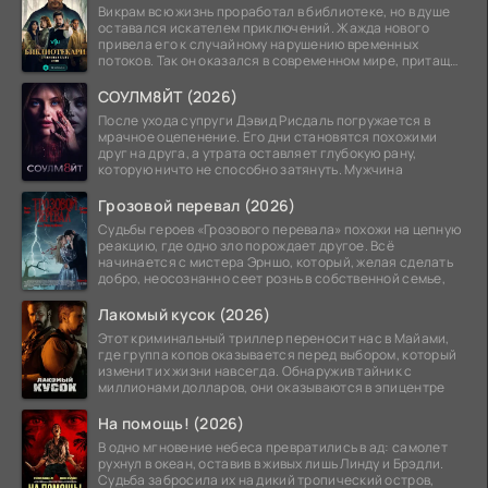
Викрам всю жизнь проработал в библиотеке, но в душе
оставался искателем приключений. Жажда нового
привела его к случайному нарушению временных
потоков. Так он оказался в современном мире, притащив
за
СОУЛМ8ЙТ (2026)
После ухода супруги Дэвид Рисдаль погружается в
мрачное оцепенение. Его дни становятся похожими
друг на друга, а утрата оставляет глубокую рану,
которую ничто не способно затянуть. Мужчина
Грозовой перевал (2026)
Судьбы героев «Грозового перевала» похожи на цепную
реакцию, где одно зло порождает другое. Всё
начинается с мистера Эрншо, который, желая сделать
добро, неосознанно сеет рознь в собственной семье,
Лакомый кусок (2026)
Этот криминальный триллер переносит нас в Майами,
где группа копов оказывается перед выбором, который
изменит их жизни навсегда. Обнаружив тайник с
миллионами долларов, они оказываются в эпицентре
На помощь! (2026)
В одно мгновение небеса превратились в ад: самолет
рухнул в океан, оставив в живых лишь Линду и Брэдли.
Судьба забросила их на дикий тропический остров,