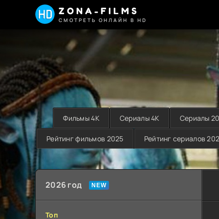
ZONA-FILMS
СМОТРЕТЬ ОНЛАЙН В HD
Фильмы 4K
Сериалы 4K
Сериалы 2
Рейтинг фильмов 2025
Рейтинг сериалов 20
2026 год
Топ