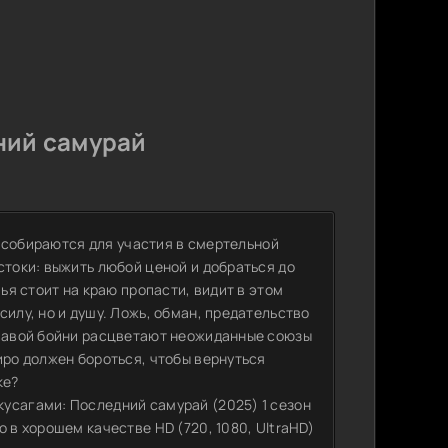
ний самурай
на собираются для участия в смертельной
стоки: выжить любой ценой и добраться до
ья стоит на краю пропасти, видит в этом
илу, но и душу. Ложь, обман, предательство
овавой бойни расцветают неожиданные союзы
иро должен бороться, чтобы вернуться
ке?
усагами: Последний самурай (2025) 1 сезон
 в хорошем качестве HD (720, 1080, UltraHD)