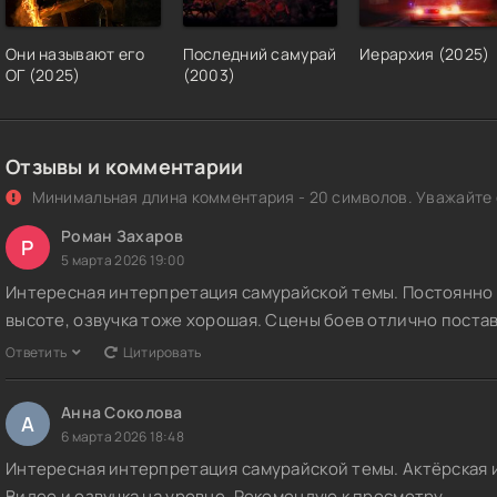
Они называют его
Последний самурай
Иерархия (2025)
ОГ (2025)
(2003)
Отзывы и комментарии
Минимальная длина комментария - 20 символов. Уважайте с
Роман Захаров
Р
5 марта 2026 19:00
Интересная интерпретация самурайской темы. Постоянно 
высоте, озвучка тоже хорошая. Сцены боев отлично поста
Ответить
Цитировать
Анна Соколова
А
6 марта 2026 18:48
Интересная интерпретация самурайской темы. Актёрская 
Видео и озвучка на уровне. Рекомендую к просмотру.