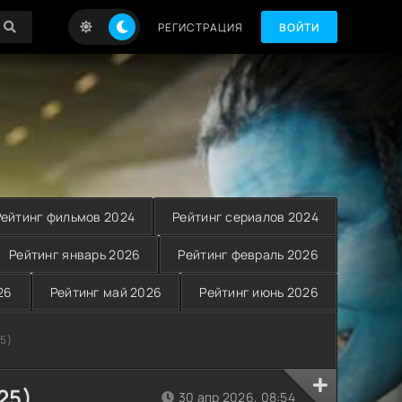
РЕГИСТРАЦИЯ
ВОЙТИ
Рейтинг фильмов 2024
Рейтинг сериалов 2024
Рейтинг январь 2026
Рейтинг февраль 2026
26
Рейтинг май 2026
Рейтинг июнь 2026
5)
25)
30 апр 2026, 08:54