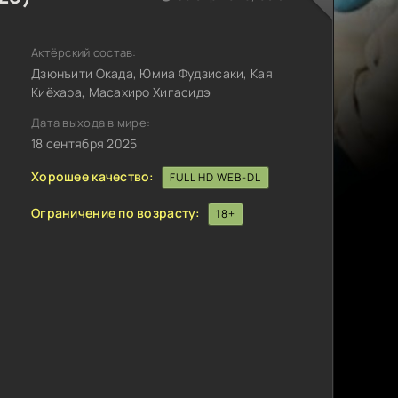
Актёрский состав:
Дзюнъити Окада, Юмиа Фудзисаки, Кая
Киёхара, Масахиро Хигасидэ
Дата выхода в мире:
18 сентября 2025
Хорошее качество:
FULL HD WEB-DL
Ограничение по возрасту:
18+