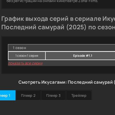
без регистрации на онлайн-кинотеатре Zona-Films.
График выхода серий в сериале Ику
Последний самурай (2025) по сезо
1 сезон
1 сезон 1 серия
Episode #1.1
показать все серии
Смотреть Икусагами: Последний самурай (
леер 1
Плеер 2
Плеер 3
Трейлер