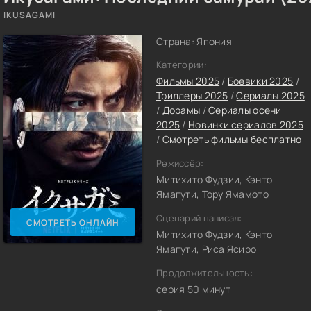
IKUSAGAMI
Страна: Япония
Категории:
Фильмы 2025
/
Боевики 2025
/
Триллеры 2025
/
Сериалы 2025
/
Дорамы
/
Сериалы осени
2025
/
Новинки сериалов 2025
/
Смотреть фильмы бесплатно
Режиссёр:
Митихито Фудзии, Кэнто
Ямагути, Тору Ямамото
Сценарий написал:
СМОТРЕТЬ ОНЛАЙН
Митихито Фудзии, Кэнто
Ямагути, Риса Ясиро
Продолжительность:
серия 50 минут