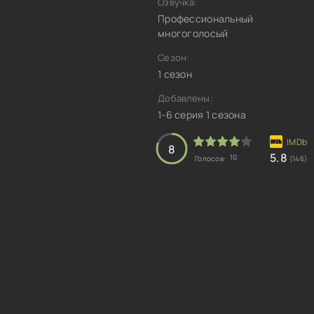
Озвучка:
Профессиональный
многоголосый
Сезон:
1 сезон
Добавлены:
1-6 серия 1 сезона
8
5.8
10
Голосов:
(146)