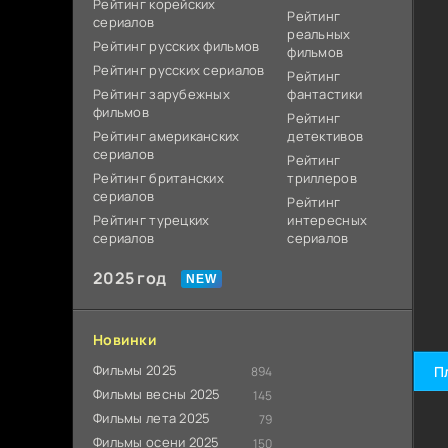
Рейтинг корейских
Рейтинг
сериалов
реальных
Рейтинг русских фильмов
фильмов
Рейтинг русских сериалов
Рейтинг
Рейтинг зарубежных
фантастики
фильмов
Рейтинг
Рейтинг американских
детективов
сериалов
Рейтинг
Рейтинг британских
триллеров
сериалов
Рейтинг
Рейтинг турецких
интересных
сериалов
сериалов
2025 год
Новинки
Фильмы 2025
П
894
Фильмы весны 2025
145
Фильмы лета 2025
79
Фильмы осени 2025
150