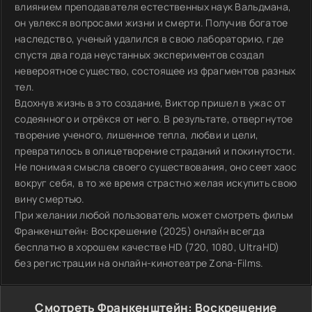
влиянием преподавателя естественных наук Вальдмана,
он увлекся вопросами жизни и смерти. Получив богатое
наследство, ученый удалился в свою лабораторию, где
спустя два года неустанных экспериментов создал
невероятное существо, состоящее из фрагментов разных
тел.
Вдохнув жизнь в это создание, Виктор пришел в ужас от
содеянного и отрёкся от него. В результате, отвергнутое
творение ученого, лишенное тепла, любви и цели,
превратилось в олицетворение страданий и покинутости.
Не понимая смысла своего существования, оно сеет хаос
вокруг себя, в то же время страстно желая искупить свою
вину смертью.
При желании любой пользователь может смотреть фильм
Франкенштейн: Воскрешение (2025) онлайн всегда
бесплатно в хорошем качестве HD (720, 1080, UltraHD)
без регистрации на онлайн-кинотеатре Zona-Films.
Смотреть Франкенштейн: Воскрешение