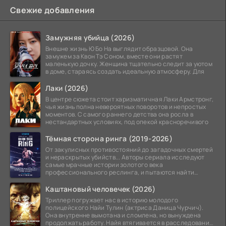
Свежие добавления
Замужняя убийца (2026)
Внешне жизнь Ю Бо На выглядит образцовой. Она
замужем за Квон Тэ Соном, вместе они растят
маленькую дочку. Женщина тщательно следит за уютом
в доме, стараясь создать идеальную атмосферу. Для
Лаки (2026)
В центре сюжета стоит харизматичная Лаки Армстронг,
чья жизнь полна невероятных поворотов и непростых
моментов. С самого раннего детства она росла в
нестандартных условиях, под опекой красноречивого
Тёмная сторона ринга (2019-2026)
От закулисных противостояний до загадочных смертей
и нераскрытых убийств... Авторы сериала исследуют
самые мрачные истории золотого века
профессионального реслинга, и пытаются найти
правду на стыке
Каштановый человечек (2026)
Триллер погружает нас в историю молодого
полицейского Найи Тулин (актриса Даница Чурчич).
Она внутренне вымотана и сломлена, но вынуждена
продолжать работу. Найя втягивается в расследование