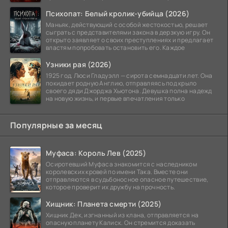
жуткого
Психопат: Белый кролик-убийца (2026)
Маньяк, действующий с особой жестокостью, решает
сыграть с представителями закона в дерзкую игру. Он
открыто заявляет о своих преступлениях и предлагает
властям попробовать остановить его. Каждое
Узники рая (2026)
1925 год. Люси Гладуэлл — сирота семнадцати лет. Она
покидает родную Англию, отправляясь под крыло
своего дяди Джорджа Хьютона. Девушка полна надежд
на новую жизнь, и первые впечатления только
Популярные за месяц
Муфаса: Король Лев (2025)
Осиротевший Муфаса знакомится с наследником
королевских кровей по имени Така. Вместе они
отправляются в судьбоносное опасное путешествие,
которое проверит их дружбу на прочность.
Хищник: Планета смерти (2025)
Хищник Дек, изгнанный из клана, отправляется на
опасную планету Калиск. Он стремится доказать