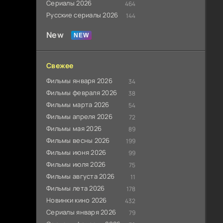
Сериалы 2026
464
Русские сериалы 2026
144
New
Свежее
Фильмы января 2026
34
Фильмы февраля 2026
38
Фильмы марта 2026
54
Фильмы апреля 2026
72
Фильмы мая 2026
89
Фильмы весны 2026
199
Фильмы июня 2026
99
Фильмы июля 2026
75
Фильмы августа 2026
11
Фильмы лета 2026
178
Новинки кино 2026
432
Сериалы января 2026
79