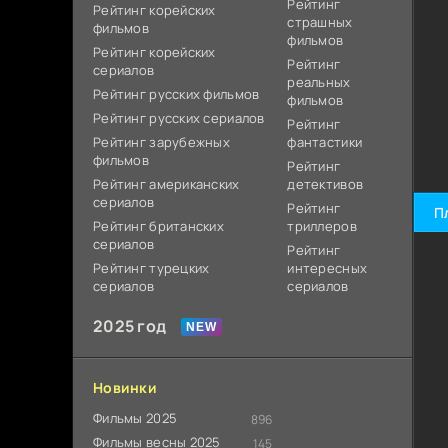
Рейтинг
Рейтинг корейских
страшных
фильмов
фильмов
Рейтинг корейских
Рейтинг
сериалов
реальных
Рейтинг русских фильмов
фильмов
Рейтинг русских сериалов
Рейтинг
Рейтинг зарубежных
фантастики
фильмов
Рейтинг
Рейтинг американских
детективов
сериалов
Рейтинг
П
Рейтинг британских
триллеров
сериалов
Рейтинг
Рейтинг турецких
интересных
сериалов
сериалов
2025 год
Новинки
Фильмы 2025
896
Фильмы весны 2025
145