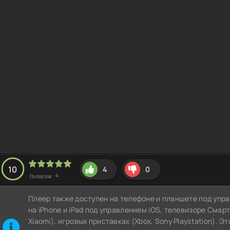
10
4
0
4
Голосов:
Плеер также доступен на телефоне и планшете под упра
на iPhone и iPad под управлением iOS, телевизоре СмартТВ
Xiaomi), игровых приставках (Xbox, Sony Playstation). 