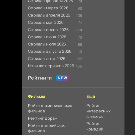
Сериалы февраля 2026
78
Сериалы марта 2026
90
Сериалы апреля 2026
105
Сериалы мая 2026
91
Сериалы весны 2026
218
Сериалы июня 2026
70
Сериалы июля 2026
68
Сериалы августа 2026
10
Сериалы лета 2026
122
Новинки сериалов 2026
436
Рейтинги
Фильмы
Ещё
Рейтинг американских
Рейтинг
фильмов
интересных
фильмов
Рейтинг дорам
Рейтинг
Рейтинг индийских
комедий
фильмов