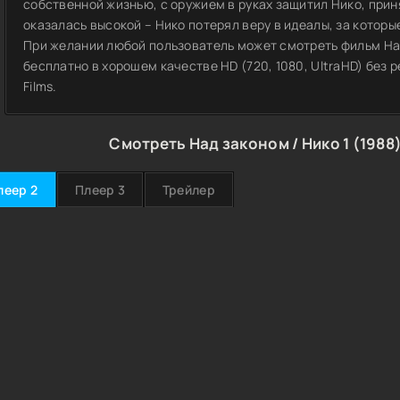
собственной жизнью, с оружием в руках защитил Нико, прин
оказалась высокой – Нико потерял веру в идеалы, за которы
При желании любой пользователь может смотреть фильм Над 
бесплатно в хорошем качестве HD (720, 1080, UltraHD) без
Films.
Смотреть Над законом / Нико 1 (1988
леер 2
Плеер 3
Трейлер