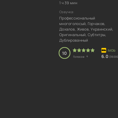
1 ч 39 мин
Озвучка:
Профессиональный
многоголосый, Горчаков,
Дохалов, Живов, Украинский,
Оригинальный, Субтитры,
Дублированный
10
6.0
4
Голосов:
(3600