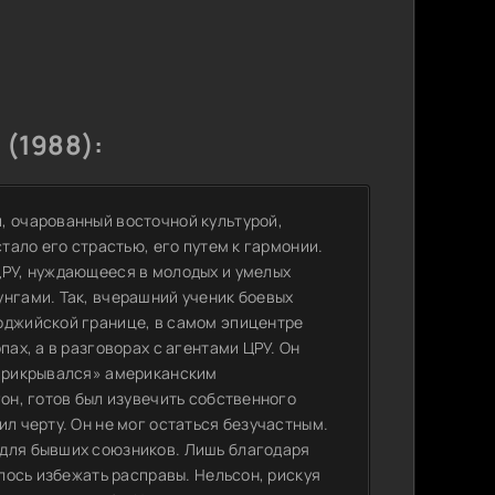
 (1988):
, очарованный восточной культурой,
стало его страстью, его путем к гармонии.
ЦРУ, нуждающееся в молодых и умелых
унгами. Так, вчерашний ученик боевых
оджийской границе, в самом эпицентре
пах, а в разговорах с агентами ЦРУ. Он
«прикрывался» американским
гон, готов был изувечить собственного
ил черту. Он не мог остаться безучастным.
 для бывших союзников. Лишь благодаря
алось избежать расправы. Нельсон, рискуя