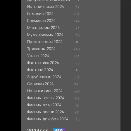
Исторические 2024
32
Комедии 2024
182
Криминал 2024
124
Мелодрамы 2024
73
Мультфильмы 2024
36
Приключения 2024
81
Триллеры 2024
240
Ужасы 2024
163
Фантастика 2024
88
Фэнтези 2024
61
Зарубежные 2024
553
Сериалы 2024
231
Новинки кино 2024
572
Фильмы весны 2024
112
Фильмы лета 2024
98
Фильмы осени 2024
211
Фильмы декабря 2024
45
2023 год