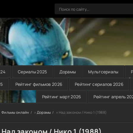
024
Сериалы 2025
Дорамы
Мультсериалы
25
Рейтинг фильмов 2026
Рейтинг сериалов 2026
Рейтинг март 2026
Рейтинг апрель 20
Фильмы онлайн
»
Дорамы
» Над законом / Нико 1 (1988)
Над законом / Нико 1 (1988)