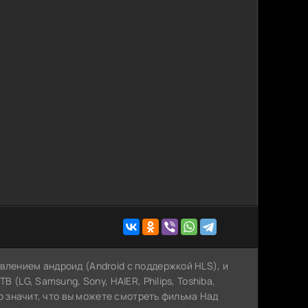
влением андроид (Android с поддержкой HLS), и
 (LG, Samsung, Sony, HAIER, Philips, Toshiba,
Это значит, что вы можете cмотреть фильма Над