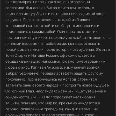
их в кошмарах, напоминая о цене, которую они
заплатили. Финальная битва с титаном не только
изменила их судьбы, но и оставила неизгладимый след в
их душах. Редко встречаясь, каждый из бывших
товарищей пытается найти свой путь к исцелению и
примирению с самим собой. Одиночество стало их
постоянным спутником, поскольку каждый сталкивается с
личными вызовами и проблемами, пытаясь отыскать
новый смысл в жизни после потери и разрушения. Жертва
Тони Старка и Наташи Романофф эхом отдается в
сердцах выживших, напоминая о самопожертвовании и
любви к миру. Капитан Америка, измученный войной,
выбрал уединение, передав эстафету защиты другому
поколению. Тор, вернувшись на Асгард, стремится
залечить раны своего народа и построить новое будущее.
Соколиный Глаз, наслаждаясь семьей, ищет утешение в
обыденности. Лишь Халк продолжает нести бремя
защиты, понимая, что мир по-прежнему нуждается в
героях. Разделенные трагедией, каждый из бывших
союзников борется за свое возрождение, пытаясь