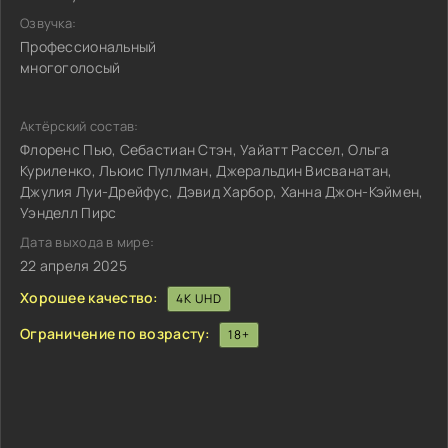
Озвучка:
Профессиональный
многоголосый
Актёрский состав:
Флоренс Пью, Себастиан Стэн, Уайатт Рассел, Ольга
Куриленко, Льюис Пуллман, Джеральдин Висванатан,
Джулия Луи-Дрейфус, Дэвид Харбор, Ханна Джон-Кэймен,
Уэнделл Пирс
Дата выхода в мире:
22 апреля 2025
Хорошее качество:
4K UHD
Ограничение по возрасту:
18+