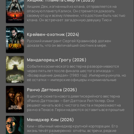
Хищник Дек, изгнанный из клана, отправляется на
опасную планету Калиск. Он стремится доказать
своему отцу и всему племени, что достоин быть частью
клана. Он встречает загадочную девушку Тию и
Крейвен-охотник (2024)
Русский иммигрант Сергей Кравинофф должен
доказать, что он величайший охотник в мире.
Мандалорец и Грогу (2026)
События космического вестерна разворачиваются
через пять лет после финала шестого эпизода —
«Возвращение джедая» (1983 год). Империя рухнула, но
её остатки — имперские офицеры и криминальные
Ранчо Даттонов (2026)
В центре сюжета нового девятисерийного вестерна
«Ранчо Даттонов» — Бет Даттон и Рип Уилер. Они
решают начать всё с чистого листа и переезжают на
ранчо в Техасе. Герои надеются оставить все прошлые
Менеджер Ким (2026)
Ким — обычный менеджер крупной корпорации. Его
жизнь течёт размеренно: отчёты, встречи, редкие