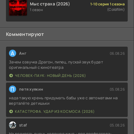
Мыс страха (2026)
1-10 серия 1 сезона
(Coldfilm)
1 сезон
Комментируют
А
Анг
06.08.26
Зачем озвучка Драгон, пипец, пускай звук будет
оригинальный с кинотеатра
ЧЕЛОВЕК-ПАУК: НОВЫЙ ДЕНЬ (2026)
П
петя хуякин
05.08.26
нада такую хрень придумать бабы уже с автоматами на
верталёте детишьки
КАТАСТРОФА. УДАР ИЗ КОСМОСА (2026)
staf
05.08.26
На редкость очень хорошее кино - про профессора-