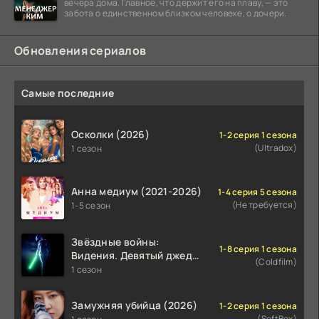
вечера дома. Главное, что держит его на плаву, — это
забота о единственном близком человеке, о дочери.
Обновления сериалов
Самые последние
Осколки (2026)
1-2 серия 1 сезона
(Ultradox)
1 сезон
Анна медиум (2021-2026)
1-4 серия 5 сезона
(Не требуется)
1-5 сезон
Звёздные войны:
1-8 серия 1 сезона
Видения. Девятый джедай
(Coldfilm)
(2026)
1 сезон
Замужняя убийца (2026)
1-2 серия 1 сезона
(SoftBox)