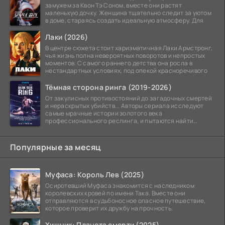
замужем за Квон Тэ Соном, вместе они растят
маленькую дочку. Женщина тщательно следит за уютом
в доме, стараясь создать идеальную атмосферу. Для
Лаки (2026)
В центре сюжета стоит харизматичная Лаки Армстронг,
чья жизнь полна невероятных поворотов и непростых
моментов. С самого раннего детства она росла в
нестандартных условиях, под опекой красноречивого
Тёмная сторона ринга (2019-2026)
От закулисных противостояний до загадочных смертей
и нераскрытых убийств... Авторы сериала исследуют
самые мрачные истории золотого века
профессионального реслинга, и пытаются найти
правду на стыке
Популярные за месяц
Муфаса: Король Лев (2025)
Осиротевший Муфаса знакомится с наследником
королевских кровей по имени Така. Вместе они
отправляются в судьбоносное опасное путешествие,
которое проверит их дружбу на прочность.
Хищник: Планета смерти (2025)