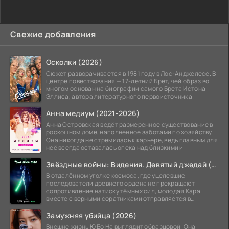
Свежие добавления
Осколки (2026)
Сюжет разворачивается в 1981 году в Лос-Анджелесе. В
центре повествования — 17-летний Брет, чей образ во
многом основан на биографии самого Брета Истона
Эллиса, автора литературного первоисточника.
Анна медиум (2021-2026)
Анна Островская ведёт размеренное существование в
роскошном доме, наполненное заботами по хозяйству.
Она никогда не стремилась к карьере, ведь главным для
неё всегда оставалась опека над близкими и
Звёздные войны: Видения. Девятый джедай (2026)
В отдалённом уголке космоса, где уцелевшие
последователи древнего ордена не прекращают
сопротивление натиску тёмных сил, молодая Кара
вместе с верными соратниками отправляется в
рискованный рейд.
Замужняя убийца (2026)
Внешне жизнь Ю Бо На выглядит образцовой. Она