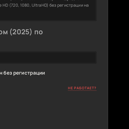
HD (720, 1080, UltraHD) без регистрации на
ом (2025) по
н без регистрации
НЕ РАБОТАЕТ?