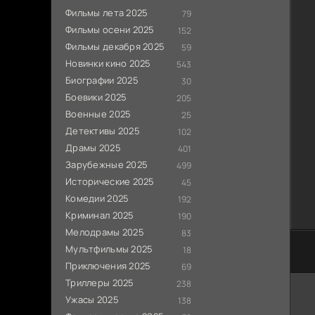
Фильмы лета 2025
79
Фильмы осени 2025
152
Фильмы декабря 2025
59
Новинки кино 2025
543
Биографии 2025
30
Боевики 2025
205
Военные 2025
25
Детективы 2025
102
Драмы 2025
401
Зарубежные 2025
499
Исторические 2025
45
Комедии 2025
192
Криминал 2025
190
Мелодрамы 2025
83
Мультфильмы 2025
18
Приключения 2025
69
Триллеры 2025
238
Ужасы 2025
138