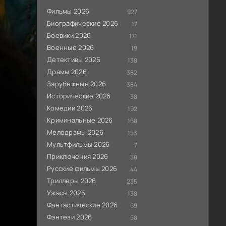
Фильмы 2026
927
Биографические 2026
17
Боевики 2026
171
Военные 2026
19
Детективы 2026
138
Драмы 2026
382
Зарубежные 2026
384
Исторические 2026
38
Комедии 2026
192
Криминальные 2026
168
Мелодрамы 2026
153
Мультфильмы 2026
7
Приключения 2026
58
Русские фильмы 2026
44
Триллеры 2026
235
Ужасы 2026
138
Фантастические 2026
69
Фэнтези 2026
58