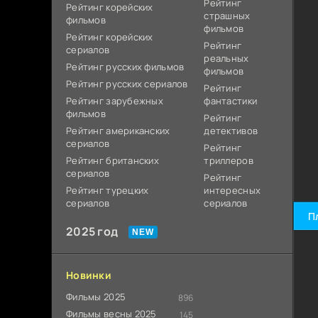
Рейтинг
Рейтинг корейских
страшных
фильмов
фильмов
Рейтинг корейских
Рейтинг
сериалов
реальных
Рейтинг русских фильмов
фильмов
Рейтинг русских сериалов
Рейтинг
Рейтинг зарубежных
фантастики
фильмов
Рейтинг
Рейтинг американских
детективов
сериалов
Рейтинг
Рейтинг британских
триллеров
сериалов
Рейтинг
Рейтинг турецких
интересных
сериалов
сериалов
П
2025 год
Новинки
Фильмы 2025
896
Фильмы весны 2025
145