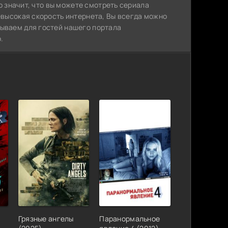
то значит, что вы можете cмотреть сериала
невысокая скорость интернета, Вы всегда можно
рываем для гостей нашего портала
.
Грязные ангелы
Паранормальное