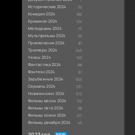
Исторические 2024
32
Комедии 2024
182
Криминал 2024
124
Мелодрамы 2024
73
Мультфильмы 2024
36
Приключения 2024
81
Триллеры 2024
240
Ужасы 2024
163
Фантастика 2024
88
Фэнтези 2024
61
Зарубежные 2024
553
Сериалы 2024
231
Новинки кино 2024
572
Фильмы весны 2024
112
Фильмы лета 2024
98
Фильмы осени 2024
211
Фильмы декабря 2024
45
2023 год