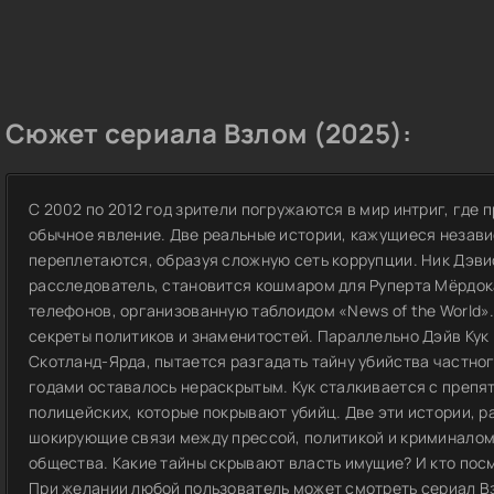
Сюжет сериала Взлом (2025):
С 2002 по 2012 год зрители погружаются в мир интриг, где п
обычное явление. Две реальные истории, кажущиеся незави
переплетаются, образуя сложную сеть коррупции. Ник Дэви
расследователь, становится кошмаром для Руперта Мёрдок
телефонов, организованную таблоидом «News of the World»
секреты политиков и знаменитостей. Параллельно Дэйв Кук
Скотланд-Ярда, пытается разгадать тайну убийства частно
годами оставалось нераскрытым. Кук сталкивается с преп
полицейских, которые покрывают убийц. Две эти истории, 
шокирующие связи между прессой, политикой и криминало
общества. Какие тайны скрывают власть имущие? И кто пос
При желании любой пользователь может смотреть сериал Взл