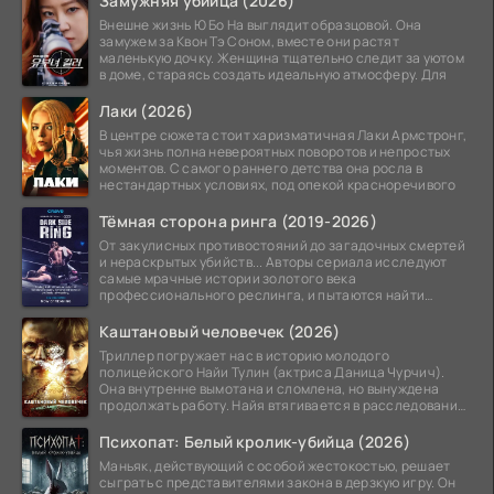
Замужняя убийца (2026)
Внешне жизнь Ю Бо На выглядит образцовой. Она
замужем за Квон Тэ Соном, вместе они растят
маленькую дочку. Женщина тщательно следит за уютом
в доме, стараясь создать идеальную атмосферу. Для
Лаки (2026)
В центре сюжета стоит харизматичная Лаки Армстронг,
чья жизнь полна невероятных поворотов и непростых
моментов. С самого раннего детства она росла в
нестандартных условиях, под опекой красноречивого
Тёмная сторона ринга (2019-2026)
От закулисных противостояний до загадочных смертей
и нераскрытых убийств... Авторы сериала исследуют
самые мрачные истории золотого века
профессионального реслинга, и пытаются найти
правду на стыке
Каштановый человечек (2026)
Триллер погружает нас в историю молодого
полицейского Найи Тулин (актриса Даница Чурчич).
Она внутренне вымотана и сломлена, но вынуждена
продолжать работу. Найя втягивается в расследование
жуткого
Психопат: Белый кролик-убийца (2026)
Маньяк, действующий с особой жестокостью, решает
сыграть с представителями закона в дерзкую игру. Он