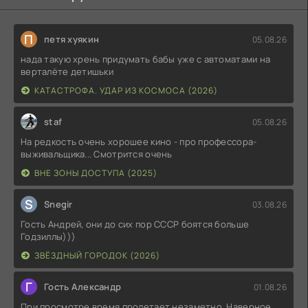
П
петя хуякин
05.08.26
нада такую хрень придумать бабы уже с автоматами на
верталёте детишьки
КАТАСТРОФА. УДАР ИЗ КОСМОСА (2026)
staf
05.08.26
На редкость очень хорошее кино - про профессора-
выживальщика... Смотрится очень
ВНЕ ЗОНЫ ДОСТУПА (2025)
S
Snegir
03.08.26
Гость Андрей, они до сих пор СССР боятся больше
Годзиллы)))
ЗВЁЗДНЫЙ ГОРОДОК (2026)
Г
Гость Александр
01.08.26
При просмотре время пролетает незаметно. Наверное