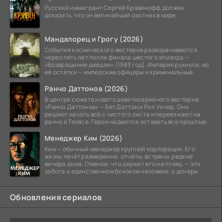
Русский иммигрант Сергей Кравинофф должен
доказать, что он величайший охотник в мире.
Мандалорец и Грогу (2026)
События космического вестерна разворачиваются
через пять лет после финала шестого эпизода —
«Возвращение джедая» (1983 год). Империя рухнула, но
её остатки — имперские офицеры и криминальные
Ранчо Даттонов (2026)
В центре сюжета нового девятисерийного вестерна
«Ранчо Даттонов» — Бет Даттон и Рип Уилер. Они
решают начать всё с чистого листа и переезжают на
ранчо в Техасе. Герои надеются оставить все прошлые
Менеджер Ким (2026)
Ким — обычный менеджер крупной корпорации. Его
жизнь течёт размеренно: отчёты, встречи, редкие
вечера дома. Главное, что держит его на плаву, — это
забота о единственном близком человеке, о дочери.
Обновления сериалов