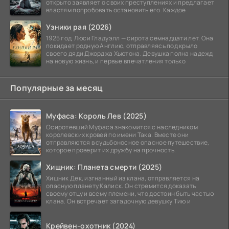
открыто заявляет о своих преступлениях и предлагает
властям попробовать остановить его. Каждое
Узники рая (2026)
1925 год. Люси Гладуэлл — сирота семнадцати лет. Она
покидает родную Англию, отправляясь под крыло
своего дяди Джорджа Хьютона. Девушка полна надежд
на новую жизнь, и первые впечатления только
Популярные за месяц
Муфаса: Король Лев (2025)
Осиротевший Муфаса знакомится с наследником
королевских кровей по имени Така. Вместе они
отправляются в судьбоносное опасное путешествие,
которое проверит их дружбу на прочность.
Хищник: Планета смерти (2025)
Хищник Дек, изгнанный из клана, отправляется на
опасную планету Калиск. Он стремится доказать
своему отцу и всему племени, что достоин быть частью
клана. Он встречает загадочную девушку Тию и
Крейвен-охотник (2024)