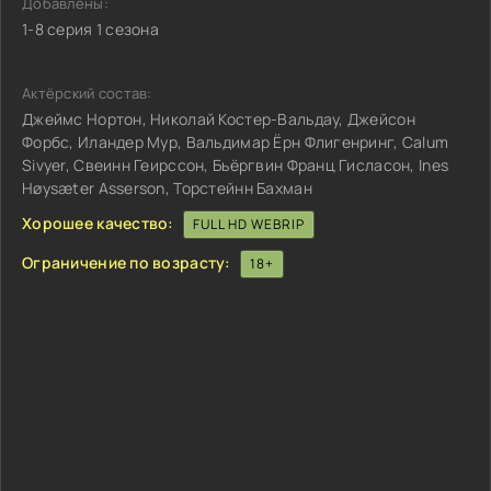
Добавлены:
1-8 серия 1 сезона
Актёрский состав:
Джеймс Нортон, Николай Костер-Вальдау, Джейсон
Форбс, Иландер Мур, Вальдимар Ёрн Флигенринг, Calum
Sivyer, Свеинн Геирссон, Бьёргвин Франц Гисласон, Ines
Høysæter Asserson, Торстейнн Бахман
Хорошее качество:
FULL HD WEBRIP
Ограничение по возрасту:
18+