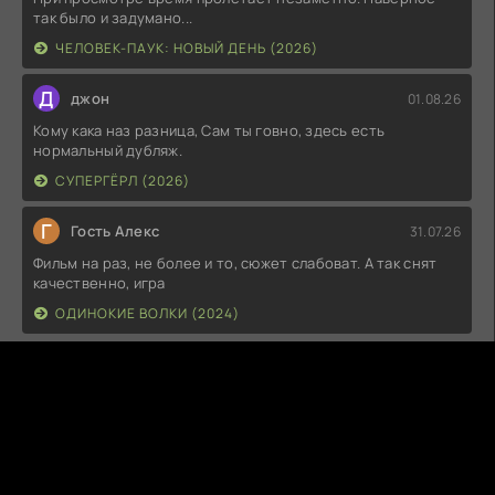
так было и задумано...
ЧЕЛОВЕК-ПАУК: НОВЫЙ ДЕНЬ (2026)
Д
джон
01.08.26
Кому кака наз разница, Сам ты говно, здесь есть
нормальный дубляж.
СУПЕРГЁРЛ (2026)
Г
Гость Алекс
31.07.26
Фильм на раз, не более и то, сюжет слабоват. А так снят
качественно, игра
ОДИНОКИЕ ВОЛКИ (2024)