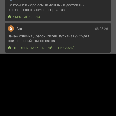
По крайней мере самый мощный и достойный
потраченного времени сериал за
УКРЫТИЕ (2026)
А
Анг
06.08.26
Зачем озвучка Драгон, пипец, пускай звук будет
оригинальный с кинотеатра
ЧЕЛОВЕК-ПАУК: НОВЫЙ ДЕНЬ (2026)