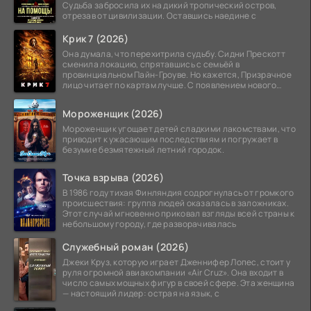
Судьба забросила их на дикий тропический остров,
отрезав от цивилизации. Оставшись наедине с
Крик 7 (2026)
Она думала, что перехитрила судьбу. Сидни Прескотт
сменила локацию, спрятавшись с семьёй в
провинциальном Пайн-Гроуве. Но кажется, Призрачное
лицо читает по картам лучше. С появлением нового
убийцы в
Мороженщик (2026)
Мороженщик угощает детей сладкими лакомствами, что
приводит к ужасающим последствиям и погружает в
безумие безмятежный летний городок.
Точка взрыва (2026)
В 1986 году тихая Финляндия содрогнулась от громкого
происшествия: группа людей оказалась в заложниках.
Этот случай мгновенно приковал взгляды всей страны к
небольшому городу, где разворачивалась
Служебный роман (2026)
Джеки Круз, которую играет Дженнифер Лопес, стоит у
руля огромной авиакомпании «Air Cruz». Она входит в
число самых мощных фигур в своей сфере. Эта женщина
— настоящий лидер: острая на язык, с