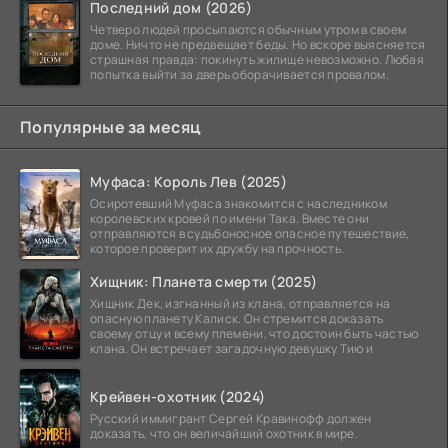
Последний дом (2026)
Четверо людей просыпаются обычным утром в своем
доме. Ничто не предвещает беды. Но вскоре выясняется
страшная правда: покинуть жилище невозможно. Любая
попытка выйти за дверь оборачивается провалом.
Популярные за месяц
Муфаса: Король Лев (2025)
Осиротевший Муфаса знакомится с наследником
королевских кровей по имени Така. Вместе они
отправляются в судьбоносное опасное путешествие,
которое проверит их дружбу на прочность.
Хищник: Планета смерти (2025)
Хищник Дек, изгнанный из клана, отправляется на
опасную планету Калиск. Он стремится доказать
своему отцу и всему племени, что достоин быть частью
клана. Он встречает загадочную девушку Тию и
Крейвен-охотник (2024)
Русский иммигрант Сергей Кравинофф должен
доказать, что он величайший охотник в мире.