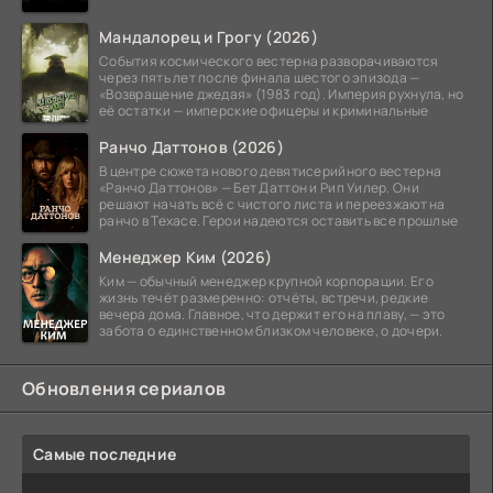
Мандалорец и Грогу (2026)
События космического вестерна разворачиваются
через пять лет после финала шестого эпизода —
«Возвращение джедая» (1983 год). Империя рухнула, но
её остатки — имперские офицеры и криминальные
Ранчо Даттонов (2026)
В центре сюжета нового девятисерийного вестерна
«Ранчо Даттонов» — Бет Даттон и Рип Уилер. Они
решают начать всё с чистого листа и переезжают на
ранчо в Техасе. Герои надеются оставить все прошлые
Менеджер Ким (2026)
Ким — обычный менеджер крупной корпорации. Его
жизнь течёт размеренно: отчёты, встречи, редкие
вечера дома. Главное, что держит его на плаву, — это
забота о единственном близком человеке, о дочери.
Обновления сериалов
Самые последние