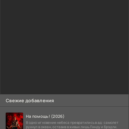
Свежие добавления
На помощь! (2026)
В одно мгновение небеса превратились в ад: самолет
рухнул в океан, оставив в живых лишь Линду и Брэдли.