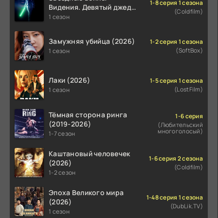
1-8 серия 1 сезона
Видения. Девятый джедай
(Coldfilm)
(2026)
1 сезон
Замужняя убийца (2026)
1-2 серия 1 сезона
(SoftBox)
1 сезон
Лаки (2026)
1-5 серия 1 сезона
(LostFilm)
1 сезон
Тёмная сторона ринга
1-6 серия
(2019-2026)
(Любительский
многоголосый)
1-7 сезон
Каштановый человечек
1-6 серия 2 сезона
(2026)
(Coldfilm)
1-2 сезон
Эпоха Великого мира
1-48 серия 1 сезона
(2026)
(DubLik.TV)
1 сезон