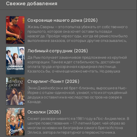
Свежие добавления
Сокровище нашего дома (2026)
Жизнь Сварны — это попытка убежать от собственного
прошлого, которое она хочет оставить позади
навсегда. Пройдя через годы, когда её ремеслом было
выполнение заказов, от которых другие отказывались,
Любимый сотрудник (2026)
Да Рым получает заманчивое предложение из крупной
корпорации. Там ее ждет стабильность, достойная
оплата труда и прозрачная карьерная лестница.
Казалось бы, о чем еще можно мечтать. Но девушка
Стерлинг-Поинт (2026)
Энни Джейкобсон и её брат-близнец, выросшие в Нью-
Йорке с отцом-одиночкой, узнают, что их отчуждённый
дедушка оставил им в наследство остров на озере в
Канаде.
Осколки (2026)
Сюжет разворачивается в 1981 году в Лос-Анджелесе. В
центре повествования — 17-летний Брет, чей образ во
многом основан на биографии самого Брета Истона
Эллиса, автора литературного первоисточника.