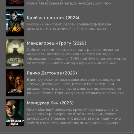
клана. Он встречает загадочную девушку Тию и
Крейвен-охотник (2024)
Русский иммигрант Сергей Кравинофф должен
доказать, что он величайший охотник в мире.
Мандалорец и Грогу (2026)
События космического вестерна разворачиваются
через пять лет после финала шестого эпизода —
«Возвращение джедая» (1983 год). Империя рухнула, но
её остатки — имперские офицеры и криминальные
Ранчо Даттонов (2026)
В центре сюжета нового девятисерийного вестерна
«Ранчо Даттонов» — Бет Даттон и Рип Уилер. Они
решают начать всё с чистого листа и переезжают на
ранчо в Техасе. Герои надеются оставить все прошлые
Менеджер Ким (2026)
Ким — обычный менеджер крупной корпорации. Его
жизнь течёт размеренно: отчёты, встречи, редкие
вечера дома. Главное, что держит его на плаву, — это
забота о единственном близком человеке, о дочери.