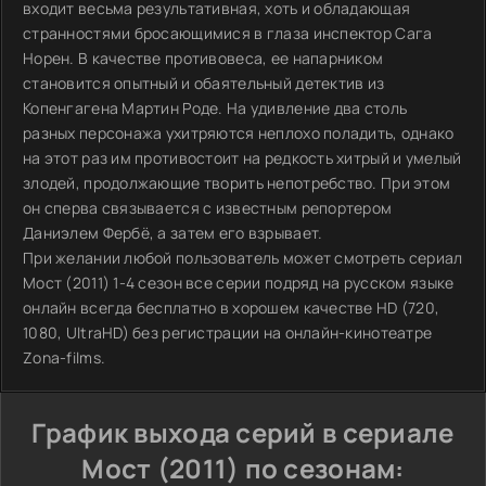
входит весьма результативная, хоть и обладающая
странностями бросающимися в глаза инспектор Сага
Норен. В качестве противовеса, ее напарником
становится опытный и обаятельный детектив из
Копенгагена Мартин Роде. На удивление два столь
разных персонажа ухитряются неплохо поладить, однако
на этот раз им противостоит на редкость хитрый и умелый
злодей, продолжающие творить непотребство. При этом
он сперва связывается с известным репортером
Даниэлем Фербё, а затем его взрывает.
При желании любой пользователь может смотреть сериал
Мост (2011) 1-4 сезон все серии подряд на русском языке
онлайн всегда бесплатно в хорошем качестве HD (720,
1080, UltraHD) без регистрации на онлайн-кинотеатре
Zona-films.
График выхода серий в сериале
Мост (2011) по сезонам: