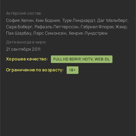
Актёрский состав:
София Хелин, Ким Бодния, Туре Линдхардт, Даг Малмберг,
Сара Боберг, Рафаэль Петтерссон, Гэбриел Флорес Жаир,
Пак Шарбау, Ларс Симонсен, Хенрик Лундстрем
Дата выхода в мире:
21 сентября 2011
Хорошее качество:
FULL HD BDRIP, HDTV, WEB-DL
Ограничение по возрасту:
18+