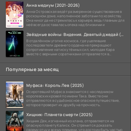
Анна медиум (2021-2026)
Анна Островская ведёт размеренное существование в
роскошном доме, наполненное заботами по хозяйству.
Она никогда не стремилась к карьере, ведь главным для
неё всегда оставалась опека над близкими и
Звёздные войны: Видения. Девятый джедай (2026)
В отдалённом уголке космоса, где уцелевшие
последователи древнего ордена не прекращают
сопротивление натиску тёмных сил, молодая Кара
вместе с верными соратниками отправляется в
рискованный рейд.
Популярные за месяц
Муфаса: Король Лев (2025)
Осиротевший Муфаса знакомится с наследником
королевских кровей по имени Така. Вместе они
отправляются в судьбоносное опасное путешествие,
которое проверит их дружбу на прочность.
Хищник: Планета смерти (2025)
Хищник Дек, изгнанный из клана, отправляется на
опасную планету Калиск. Он стремится доказать
своему отцу и всему племени, что достоин быть частью