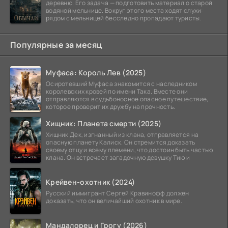
деревню. Его задача — подготовить материал о старой
водяной мельнице. Вокруг этого места ходят слухи:
рядом с мельницей бесследно пропадают туристы.
Популярные за месяц
Муфаса: Король Лев (2025)
Осиротевший Муфаса знакомится с наследником
королевских кровей по имени Така. Вместе они
отправляются в судьбоносное опасное путешествие,
которое проверит их дружбу на прочность.
Хищник: Планета смерти (2025)
Хищник Дек, изгнанный из клана, отправляется на
опасную планету Калиск. Он стремится доказать
своему отцу и всему племени, что достоин быть частью
клана. Он встречает загадочную девушку Тию и
Крейвен-охотник (2024)
Русский иммигрант Сергей Кравинофф должен
доказать, что он величайший охотник в мире.
Мандалорец и Грогу (2026)