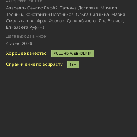
Актёрский состав:
Азарелль Сенлис Ляфёй, Татьяна Догилева, Михаил
Тройник, Константин Плотников, Ольга Лапшина, Мария
Смольникова, Фрол Фролов, Дана Абызова, Яна Волчек,
Елизавета Руфина
Дата выхода в мире:
4 июня 2026
Хорошее качество:
FULL HD WEB-DLRIP
Ограничение по возрасту:
18+