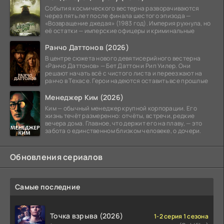
События космического вестерна разворачиваются
через пять лет после финала шестого эпизода —
«Возвращение джедая» (1983 год). Империя рухнула, но
её остатки — имперские офицеры и криминальные
Ранчо Даттонов (2026)
В центре сюжета нового девятисерийного вестерна
«Ранчо Даттонов» — Бет Даттон и Рип Уилер. Они
решают начать всё с чистого листа и переезжают на
ранчо в Техасе. Герои надеются оставить все прошлые
Менеджер Ким (2026)
Ким — обычный менеджер крупной корпорации. Его
жизнь течёт размеренно: отчёты, встречи, редкие
вечера дома. Главное, что держит его на плаву, — это
забота о единственном близком человеке, о дочери.
Обновления сериалов
Самые последние
Точка взрыва (2026)
1-2 серия 1 сезона