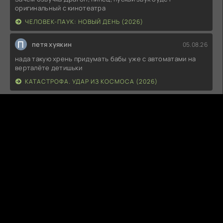
оригинальный с кинотеатра
ЧЕЛОВЕК-ПАУК: НОВЫЙ ДЕНЬ (2026)
П
петя хуякин
05.08.26
нада такую хрень придумать бабы уже с автоматами на
верталёте детишьки
КАТАСТРОФА. УДАР ИЗ КОСМОСА (2026)