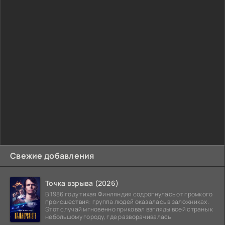
Свежие добавления
Точка взрыва (2026)
В 1986 году тихая Финляндия содрогнулась от громкого
происшествия: группа людей оказалась в заложниках.
Этот случай мгновенно приковал взгляды всей страны к
небольшому городу, где разворачивалась