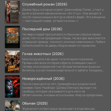
Служебный роман (2026)
Джеки Круз, которую играет Дженнифер Лопес, стоит у
руля огромной авиакомпании «Air Cruz». Она входит в
число самых мощных фигур в своей сфере. Эта женщина
— настоящий лидер: острая на язык, с
Последний дом (2026)
Четверо людей просыпаются обычным утром в своем
доме. Ничто не предвещает беды. Но вскоре выясняется
страшная правда: покинуть жилище невозможно. Любая
попытка выйти за дверь оборачивается провалом.
Гонка животных (2026)
Мир погрузился во мрак тоталитарного режима.
Привычная всем лотерея обрела зловещий смысл:
теперь она определяет не обладателей выигрышных
билетов, а участников смертельного забега. Каждому
номеру
Новорождённый (2026)
После семи долгих лет, проведённых в одиночной
камере, Крис Ньюборн (Дэвид Оелоуо) выходит на
свободу, которая оказывается для него не
облегчением, а новым испытанием. Мир за пределами
тюремных стен
Обычаи (2025)
Журналист из Белграда приезжает в отдалённую