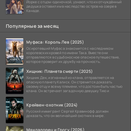
Йорке с отцом-одиночкой, узнают, что их отчуждённый
дедушка оставил им в наследство остров на озере в
Канаде.
Популярные за месяц
Муфаса: Король Лев (2025)
Осиротевший Муфаса знакомится с наследником
королевских кровей по имени Така. Вместе они
отправляются в судьбоносное опасное путешествие,
которое проверит их дружбу на прочность.
Хищник: Планета смерти (2025)
Хищник Дек, изгнанный из клана, отправляется на
опасную планету Калиск. Он стремится доказать
своему отцу и всему племени, что достоин быть частью
клана. Он встречает загадочную девушку Тию и
Крейвен-охотник (2024)
Русский иммигрант Сергей Кравинофф должен
доказать, что он величайший охотник в мире.
Мандалорец и Грогу (2026)