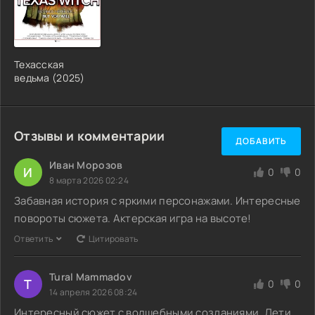
Техасская
ведьма (2025)
Отзывы и комментарии
ДОБАВИТЬ
Иван Морозов
И
0
0
8 марта 2026 02:24
Забавная история с яркими персонажами. Интересные
повороты сюжета. Актерская игра на высоте!
Ответить
Цитировать
Tural Mammadov
T
0
0
14 апреля 2026 08:24
Интересный сюжет с волшебными созданиями. Дети