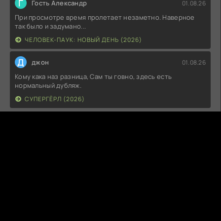
Г
Гость Александр
01.08.26
При просмотре время пролетает незаметно. Наверное
так было и задумано...
ЧЕЛОВЕК-ПАУК: НОВЫЙ ДЕНЬ (2026)
Д
джон
01.08.26
Кому кака наз разница, Сам ты говно, здесь есть
нормальный дубляж.
СУПЕРГЁРЛ (2026)