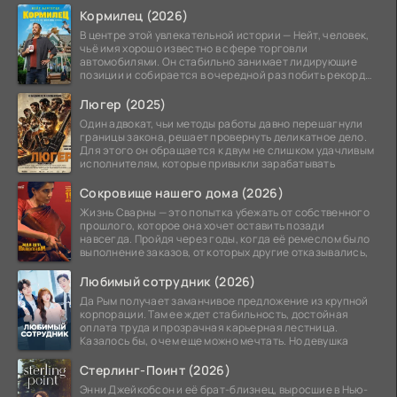
Кормилец (2026)
В центре этой увлекательной истории — Нейт, человек,
чьё имя хорошо известно в сфере торговли
автомобилями. Он стабильно занимает лидирующие
позиции и собирается в очередной раз побить рекорд
продаж,
Люгер (2025)
Один адвокат, чьи методы работы давно перешагнули
границы закона, решает провернуть деликатное дело.
Для этого он обращается к двум не слишком удачливым
исполнителям, которые привыкли зарабатывать
Сокровище нашего дома (2026)
Жизнь Сварны — это попытка убежать от собственного
прошлого, которое она хочет оставить позади
навсегда. Пройдя через годы, когда её ремеслом было
выполнение заказов, от которых другие отказывались,
Любимый сотрудник (2026)
Да Рым получает заманчивое предложение из крупной
корпорации. Там ее ждет стабильность, достойная
оплата труда и прозрачная карьерная лестница.
Казалось бы, о чем еще можно мечтать. Но девушка
Стерлинг-Поинт (2026)
Энни Джейкобсон и её брат-близнец, выросшие в Нью-