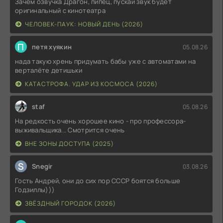
Зачем озвучка Драгон, пипец, пускай звук будет
оригинальный с кинотеатра
ЧЕЛОВЕК-ПАУК: НОВЫЙ ДЕНЬ (2026)
П
петя хуякин
05.08.26
нада такую хрень придумать бабы уже с автоматами на
верталёте детишьки
КАТАСТРОФА. УДАР ИЗ КОСМОСА (2026)
staf
05.08.26
На редкость очень хорошее кино - про профессора-
выживальщика... Смотрится очень
ВНЕ ЗОНЫ ДОСТУПА (2025)
S
Snegir
03.08.26
Гость Андрей, они до сих пор СССР боятся больше
Годзиллы)))
ЗВЁЗДНЫЙ ГОРОДОК (2026)