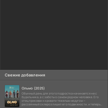
Свежие добавления
Ольмо (2025)
Обычный день для этого подростка начинается не с
будильника, а с заботы о самом родном человеке. Его
отец прикован к кровати тяжелым недугом —
рассеянный склероз лишил его подвижности, и теперь
вся