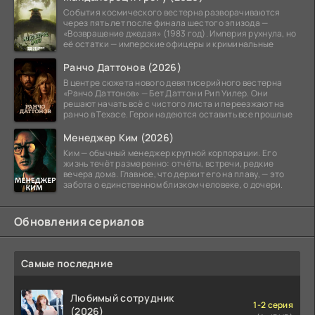
События космического вестерна разворачиваются
через пять лет после финала шестого эпизода —
«Возвращение джедая» (1983 год). Империя рухнула, но
её остатки — имперские офицеры и криминальные
Ранчо Даттонов (2026)
В центре сюжета нового девятисерийного вестерна
«Ранчо Даттонов» — Бет Даттон и Рип Уилер. Они
решают начать всё с чистого листа и переезжают на
ранчо в Техасе. Герои надеются оставить все прошлые
Менеджер Ким (2026)
Ким — обычный менеджер крупной корпорации. Его
жизнь течёт размеренно: отчёты, встречи, редкие
вечера дома. Главное, что держит его на плаву, — это
забота о единственном близком человеке, о дочери.
Обновления сериалов
Самые последние
Любимый сотрудник
1-2 серия
(2026)