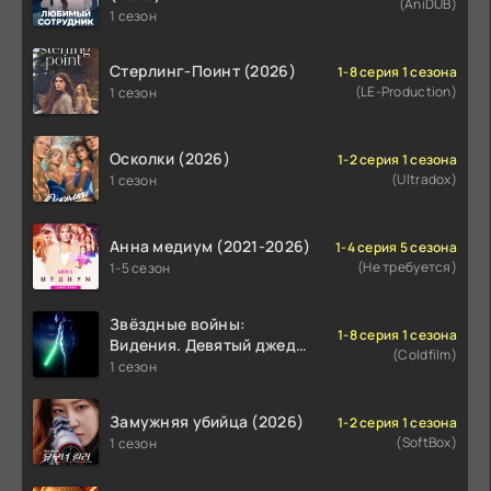
(AniDUB)
1 сезон
Стерлинг-Поинт (2026)
1-8 серия 1 сезона
(LE-Production)
1 сезон
Осколки (2026)
1-2 серия 1 сезона
(Ultradox)
1 сезон
Анна медиум (2021-2026)
1-4 серия 5 сезона
(Не требуется)
1-5 сезон
Звёздные войны:
1-8 серия 1 сезона
Видения. Девятый джедай
(Coldfilm)
(2026)
1 сезон
Замужняя убийца (2026)
1-2 серия 1 сезона
(SoftBox)
1 сезон