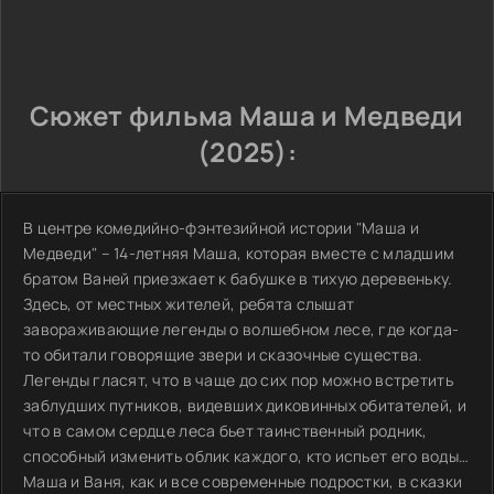
Сюжет фильма Маша и Медведи
(2025):
В центре комедийно-фэнтезийной истории "Маша и
Медведи" – 14-летняя Маша, которая вместе с младшим
братом Ваней приезжает к бабушке в тихую деревеньку.
Здесь, от местных жителей, ребята слышат
завораживающие легенды о волшебном лесе, где когда-
то обитали говорящие звери и сказочные существа.
Легенды гласят, что в чаще до сих пор можно встретить
заблудших путников, видевших диковинных обитателей, и
что в самом сердце леса бьет таинственный родник,
способный изменить облик каждого, кто испьет его воды…
Маша и Ваня, как и все современные подростки, в сказки