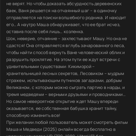
не верят. Но чтобы доказать абсурдность деревенских
баек, Ваня решается на отчаянный шаг – в одиночку
отправляется на поиски волшебного родника. И находит
его… А наутро Маша обнаруживает, что ее брат исчез,
оставив после себя лишь… козленка.
Шок, неверие, отчаяние – захлестывают Машу. Но она не
сдастся! Она отправляется вглубь зачарованного леса,
чтобы найти способ вернуть Ване человеческий облик и
разрушить проклятие. На этом пути ее ждут встречи с
удивительными существами: Кикиморой –
хранительницей лесных секретов, Лесовиком – мудрым
стражем, испытывающим путников загадками, добрым
Великаном, с которым можно сыграть партию в нарды, и
тремя медведями – верными друзьями и проводниками…
Но самое невероятное открытие ждет Машу впереди:
оказывается, ее собственная бабушка хранит тайну,
способную изменить все!
При желании любой пользователь может смотреть фильм
Маша и Медведи (2025) онлайн всегда бесплатно в