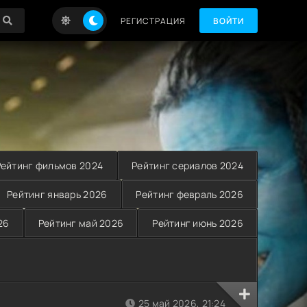
РЕГИСТРАЦИЯ
ВОЙТИ
Рейтинг фильмов 2024
Рейтинг сериалов 2024
Рейтинг январь 2026
Рейтинг февраль 2026
26
Рейтинг май 2026
Рейтинг июнь 2026
25 май 2026, 21:24