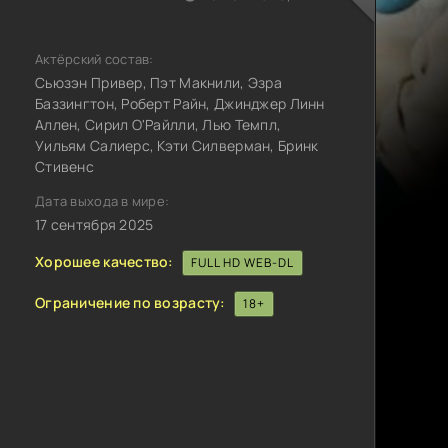
Актёрский состав:
Сьюзэн Привер, Пэт Макнили, Эзра
Баззингтон, Роберт Райн, Джинджер Линн
Аллен, Сирил О'Райлли, Лью Темпл,
Уильям Салиерс, Кэти Силверман, Бринк
Стивенс
Дата выхода в мире:
17 сентября 2025
Хорошее качество:
FULL HD WEB-DL
Ограничение по возрасту:
18+