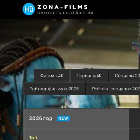
ZONA-FILMS
СМОТРЕТЬ ОНЛАЙН В HD
Фильмы 4K
Сериалы 4K
Сериалы 2
Рейтинг фильмов 2025
Рейтинг сериалов 20
2026 год
Топ