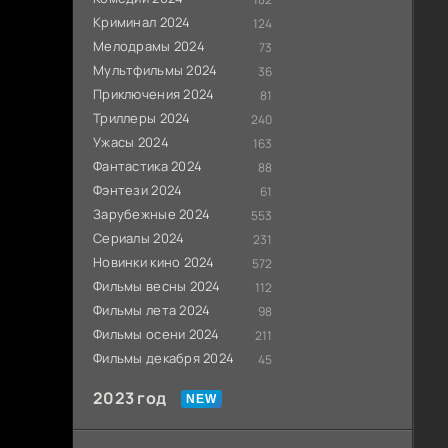
Криминал 2024
124
Мелодрамы 2024
73
Мультфильмы 2024
36
Приключения 2024
81
Триллеры 2024
240
Ужасы 2024
163
Фантастика 2024
88
Фэнтези 2024
61
Зарубежные 2024
553
Сериалы 2024
231
Новинки кино 2024
572
Фильмы весны 2024
112
Фильмы лета 2024
98
Фильмы осени 2024
211
Фильмы декабря 2024
45
2023 год