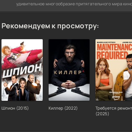
удивительное многообразие притягательного мира кино
Рекомендуем к просмотру:
Шпион (2015)
Киллер (2022)
Требуется ремон
(2025)