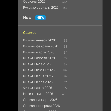
Сериалы 2026
463
Русские сериалы 2026
144
New
Свежее
Фильмы января 2026
33
Фильмы февраля 2026
38
Фильмы марта 2026
54
Фильмы апреля 2026
72
Фильмы мая 2026
89
Фильмы весны 2026
199
Фильмы июня 2026
99
Фильмы июля 2026
74
Фильмы лета 2026
177
Новинки кино 2026
430
Сериалы января 2026
79
Сериалы февраля 2026
78