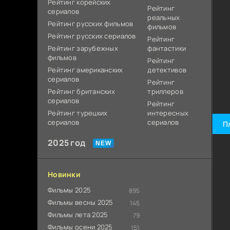
Рейтинг корейских
Рейтинг
сериалов
реальных
Рейтинг русских фильмов
фильмов
Рейтинг русских сериалов
Рейтинг
Рейтинг зарубежных
фантастики
фильмов
Рейтинг
Рейтинг американских
детективов
сериалов
Рейтинг
Рейтинг британских
триллеров
сериалов
Рейтинг
Рейтинг турецких
интересных
сериалов
сериалов
П
2025 год
Новинки
Фильмы 2025
895
Фильмы весны 2025
145
Фильмы лета 2025
79
Фильмы осени 2025
151