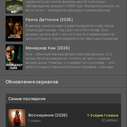
через пять лет после финала шестого эпизода —
«Возвращение джедая» (1983 год). Империя рухнула, но
её остатки — имперские офицеры и криминальные
Ранчо Даттонов (2026)
В центре сюжета нового девятисерийного вестерна
«Ранчо Даттонов» — Бет Даттон и Рип Уилер. Они
решают начать всё с чистого листа и переезжают на
ранчо в Техасе. Герои надеются оставить все прошлые
Менеджер Ким (2026)
Ким — обычный менеджер крупной корпорации. Его
жизнь течёт размеренно: отчёты, встречи, редкие
вечера дома. Главное, что держит его на плаву, — это
забота о единственном близком человеке, о дочери.
Обновления сериалов
Самые последние
Восхищение (2026)
1-5 серия 1 сезона
(Coldfilm)
1 сезон