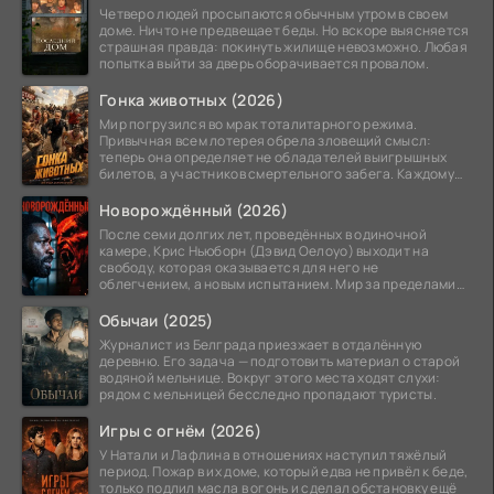
Четверо людей просыпаются обычным утром в своем
доме. Ничто не предвещает беды. Но вскоре выясняется
страшная правда: покинуть жилище невозможно. Любая
попытка выйти за дверь оборачивается провалом.
Гонка животных (2026)
Мир погрузился во мрак тоталитарного режима.
Привычная всем лотерея обрела зловещий смысл:
теперь она определяет не обладателей выигрышных
билетов, а участников смертельного забега. Каждому
номеру
Новорождённый (2026)
После семи долгих лет, проведённых в одиночной
камере, Крис Ньюборн (Дэвид Оелоуо) выходит на
свободу, которая оказывается для него не
облегчением, а новым испытанием. Мир за пределами
тюремных стен
Обычаи (2025)
Журналист из Белграда приезжает в отдалённую
деревню. Его задача — подготовить материал о старой
водяной мельнице. Вокруг этого места ходят слухи:
рядом с мельницей бесследно пропадают туристы.
Игры с огнём (2026)
У Натали и Лафлина в отношениях наступил тяжёлый
период. Пожар в их доме, который едва не привёл к беде,
только подлил масла в огонь и сделал обстановку ещё