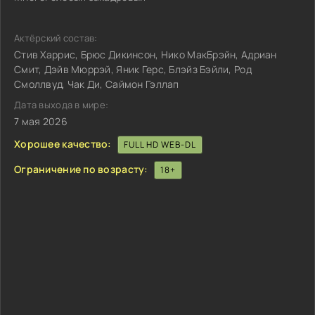
Актёрский состав:
Стив Харрис, Брюс Дикинсон, Нико МакБрэйн, Адриан
Смит, Дэйв Мюррэй, Яник Герс, Блэйз Бэйли, Род
Смоллвуд, Чак Ди, Саймон Гэллап
Дата выхода в мире:
7 мая 2026
Хорошее качество:
FULL HD WEB-DL
Ограничение по возрасту:
18+