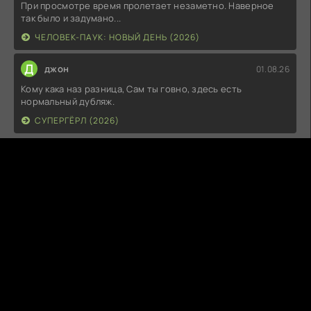
При просмотре время пролетает незаметно. Наверное
так было и задумано...
ЧЕЛОВЕК-ПАУК: НОВЫЙ ДЕНЬ (2026)
Д
джон
01.08.26
Кому кака наз разница, Сам ты говно, здесь есть
нормальный дубляж.
СУПЕРГЁРЛ (2026)