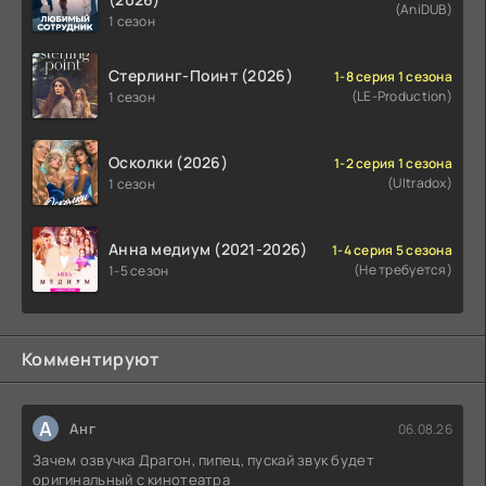
(AniDUB)
1 сезон
Стерлинг-Поинт (2026)
1-8 серия 1 сезона
(LE-Production)
1 сезон
Осколки (2026)
1-2 серия 1 сезона
(Ultradox)
1 сезон
Анна медиум (2021-2026)
1-4 серия 5 сезона
(Не требуется)
1-5 сезон
Комментируют
А
Анг
06.08.26
Зачем озвучка Драгон, пипец, пускай звук будет
оригинальный с кинотеатра