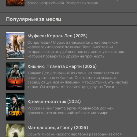
более напряжённой. Вскоре в их жизни
Популярные за месяц
Муфаса: Король Лев (2025)
Осиротевший Муфаса знакомится с наследником
королевских кровей по имени Така. Вместе они
отправляются в судьбоносное опасное путешествие,
которое проверит их дружбу на прочность.
Хищник: Планета смерти (2025)
Хищник Дек, изгнанный из клана, отправляется на
опасную планету Калиск. Он стремится доказать
своему отцу и всему племени, что достоин быть частью
клана. Он встречает загадочную девушку Тию и
Крейвен-охотник (2024)
Русский иммигрант Сергей Кравинофф должен
доказать, что он величайший охотник в мире.
Мандалорец и Грогу (2026)
События космического вестерна разворачиваются