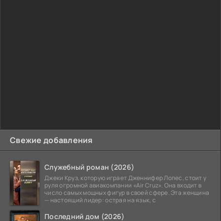
Свежие добавления
Служебный роман (2026)
Джеки Круз, которую играет Дженнифер Лопес, стоит у
руля огромной авиакомпании «Air Cruz». Она входит в
число самых мощных фигур в своей сфере. Эта женщина
— настоящий лидер: острая на язык, с
Последний дом (2026)