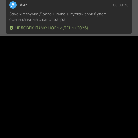
А
Анг
06.08.26
Зачем озвучка Драгон, пипец, пускай звук будет
оригинальный с кинотеатра
ЧЕЛОВЕК-ПАУК: НОВЫЙ ДЕНЬ (2026)