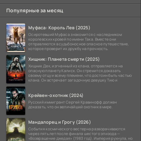
Популярные за месяц
Муфаса: Король Лев (2025)
Осиротевший Муфаса знакомится с наследником
королевских кровей по имени Така. Вместе они
отправляются в судьбоносное опасное путешествие,
которое проверит их дружбу на прочность.
Хищник: Планета смерти (2025)
Хищник Дек, изгнанный из клана, отправляется на
опасную планету Калиск. Он стремится доказать
своему отцу и всему племени, что достоин быть частью
клана. Он встречает загадочную девушку Тию и
Крейвен-охотник (2024)
Русский иммигрант Сергей Кравинофф должен
доказать, что он величайший охотник в мире.
Мандалорец и Грогу (2026)
События космического вестерна разворачиваются
через пять лет после финала шестого эпизода —
«Возвращение джедая» (1983 год). Империя рухнула, но