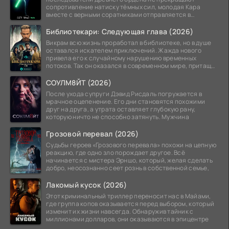
сопротивление натиску тёмных сил, молодая Кара
вместе с верными соратниками отправляется в
рискованный рейд.
Библиотекари: Следующая глава (2026)
Викрам всю жизнь проработал в библиотеке, но в душе
оставался искателем приключений. Жажда нового
привела его к случайному нарушению временных
потоков. Так он оказался в современном мире, притащив
за
СОУЛМ8ЙТ (2026)
После ухода супруги Дэвид Рисдаль погружается в
мрачное оцепенение. Его дни становятся похожими
друг на друга, а утрата оставляет глубокую рану,
которую ничто не способно затянуть. Мужчина
Грозовой перевал (2026)
Судьбы героев «Грозового перевала» похожи на цепную
реакцию, где одно зло порождает другое. Всё
начинается с мистера Эрншо, который, желая сделать
добро, неосознанно сеет рознь в собственной семье,
Лакомый кусок (2026)
Этот криминальный триллер переносит нас в Майами,
где группа копов оказывается перед выбором, который
изменит их жизни навсегда. Обнаружив тайник с
миллионами долларов, они оказываются в эпицентре