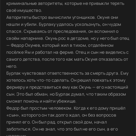
криминальные авторитеты, которые не привыкли терять
своё имущество.
Авторитеты быстро вычислили угонщиков. Окуня они
нашли и убили. Бурлаку удалось ускользнуть, он чудом
спасся. Скрываясь от преследования, он вспомнил о
своём напарнике. Окунь рос в детдоме, но у него был отец
— Федор Окунев, который жил в тихом, отдалённом
посёлке Ям и работал на ферме. Отец и сын не виделись с
самого детства, после того как мать Окуня отказалась от
него.
Бурлак чувствовал ответственность за смерть друга. Ему
хотелось хоть что-то сделать. Он решил поехать к этому
фермеру и представиться ему как Окунь — его настоящий
сын. Это был обман, но Бурлак думал, что таким образом
сможет помочь и найти убежище.
Федор был простым человеком. Когда к его дому пришёл
«сын», которого он так долго ждал, он без вопросов
принял его. Он был рад, открыл свой дом, начал
заботиться. Он не знал, что это был не его сын, а его
напарник.