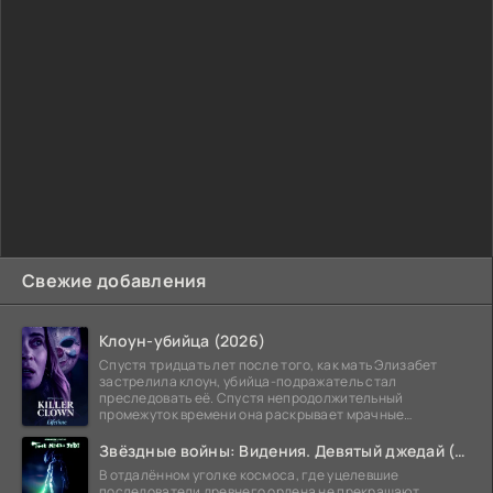
Свежие добавления
Клоун-убийца (2026)
Спустя тридцать лет после того, как мать Элизабет
застрелила клоун, убийца-подражатель стал
преследовать её. Спустя непродолжительный
промежуток времени она раскрывает мрачные
семейные тайны и
Звёздные войны: Видения. Девятый джедай (2026)
В отдалённом уголке космоса, где уцелевшие
последователи древнего ордена не прекращают