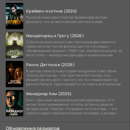
Крейвен-охотник (2024)
Русский иммигрант Сергей Кравинофф должен
доказать, что он величайший охотник в мире.
Мандалорец и Грогу (2026)
События космического вестерна разворачиваются
через пять лет после финала шестого эпизода —
«Возвращение джедая» (1983 год). Империя рухнула, но
её остатки — имперские офицеры и криминальные
Ранчо Даттонов (2026)
В центре сюжета нового девятисерийного вестерна
«Ранчо Даттонов» — Бет Даттон и Рип Уилер. Они
решают начать всё с чистого листа и переезжают на
ранчо в Техасе. Герои надеются оставить все прошлые
Менеджер Ким (2026)
Ким — обычный менеджер крупной корпорации. Его
жизнь течёт размеренно: отчёты, встречи, редкие
вечера дома. Главное, что держит его на плаву, — это
забота о единственном близком человеке, о дочери.
Обновления сериалов