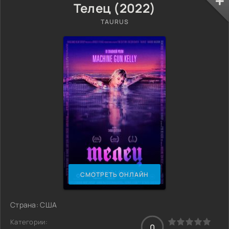
Телец (2022)
TAURUS
СМОТРЕТЬ ОНЛАЙН
Страна: США
Категории:
0