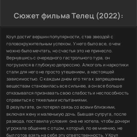
Сюжет фильма Телец (2022):
Коул достиг вершин популярности, став звездой с
головокружительным успехом. У него было все, о чем
можно было мечтать, но счастья это не принесло.
Вернувшись с очередного гастрольного тура, он
погрузился в глубокую депрессию. Алкоголь и наркотики
стали для него не просто утешением, а настоящей
зависимостью. С каждым днем его тяга к запрещенным
веществам становилась все сильнее, а он все больше
отказывался признавать свою слабость и неспособность
справиться с тяжелыми испытаниями.
В результате, он потерял связь со всеми близкими,
включая жену и маленькую дочь. Бывшая супруга, после
развода, поставила условия: она не хотела, чтобы дочери
угрожала общение с отцом, который, по ее мнению, не
был готов взять на себя эту ответственность. У Коул