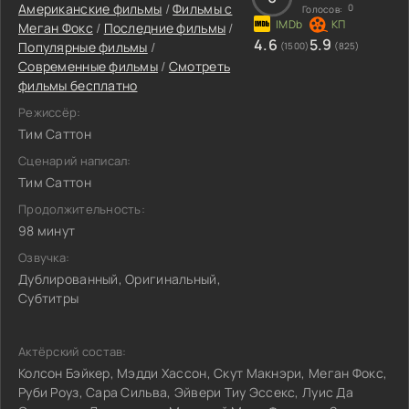
Американские фильмы
/
Фильмы c
0
Голосов:
Меган Фокс
/
Последние фильмы
/
4.6
5.9
Популярные фильмы
/
(1500)
(825)
Современные фильмы
/
Смотреть
фильмы бесплатно
Режиссёр:
Тим Саттон
Сценарий написал:
Тим Саттон
Продолжительность:
98 минут
Озвучка:
Дублированный, Оригинальный,
Субтитры
Актёрский состав:
Колсон Бэйкер, Мэдди Хассон, Скут Макнэри, Меган Фокс,
Руби Роуз, Сара Сильва, Эйвери Тиу Эссекс, Луис Да