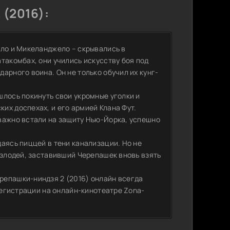
(2016):
лло и Микеланджело – скрывались в
такомбах, они учились искусству боя под
арного воина. Он не только обучил их кунг-
шлось покинуть свои укромные уголки и
их доспехах, и его армией Клана Фут.
важно встали на защиту Нью-Йорка, успешно
аясь пиццей в тени канализации. Но не
 злодей, заставивший Черепашек вновь взять
репашки-ниндзя 2 (2016) онлайн всегда
 регистрации на онлайн-кинотеатре Zona-