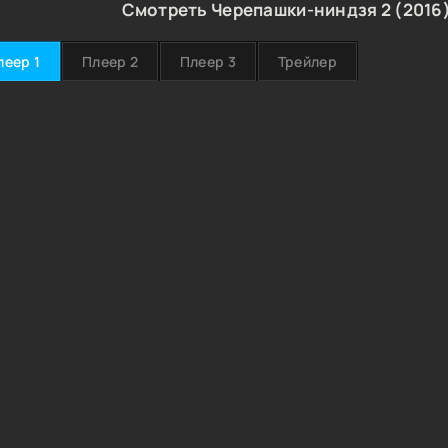
Смотреть Черепашки-ниндзя 2 (2016)
леер 1
Плеер 2
Плеер 3
Трейлер