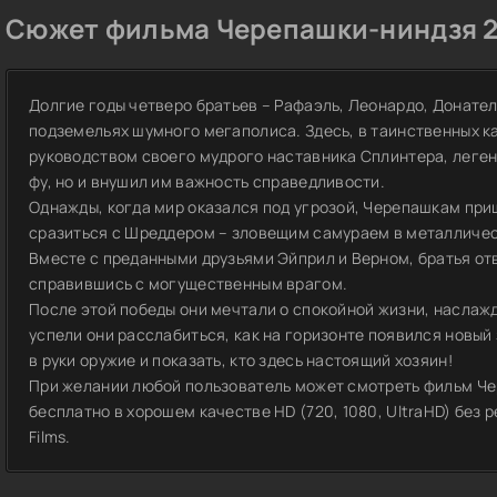
Сюжет фильма Черепашки-ниндзя 2 
Долгие годы четверо братьев – Рафаэль, Леонардо, Донате
подземельях шумного мегаполиса. Здесь, в таинственных ка
руководством своего мудрого наставника Сплинтера, легенд
фу, но и внушил им важность справедливости.
Однажды, когда мир оказался под угрозой, Черепашкам при
сразиться с Шреддером – зловещим самураем в металлическ
Вместе с преданными друзьями Эйприл и Верном, братья от
справившись с могущественным врагом.
После этой победы они мечтали о спокойной жизни, наслажд
успели они расслабиться, как на горизонте появился новый
в руки оружие и показать, кто здесь настоящий хозяин!
При желании любой пользователь может смотреть фильм Че
бесплатно в хорошем качестве HD (720, 1080, UltraHD) без
Films.