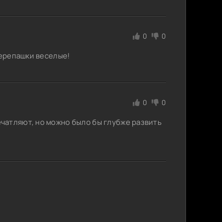
0
0
черепашки веселые!
0
0
чатляют, но можно было бы глубже развить