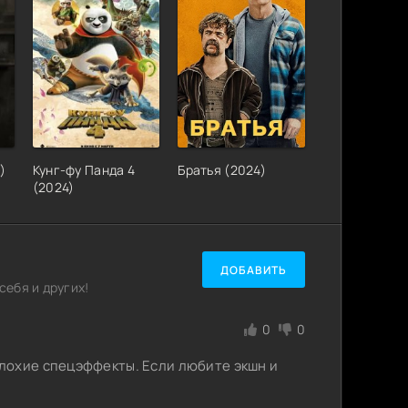
)
Кунг-фу Панда 4
Братья (2024)
(2024)
ДОБАВИТЬ
ебя и других!
0
0
лохие спецэффекты. Если любите экшн и