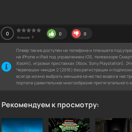
0
0
0
0
Голосов:
Плеер также доступен на телефоне и планшете под упра
на iPhone и iPad под управлением iOS, телевизоре СмартТВ
Xiaomi), игровых приставках (Xbox, Sony Playstation). 
Черепашки-ниндзя 2 (2016) без регистрации и подписки.
всегда можно выбрать меньшее качество видео в настр
портала удивительное многообразие притягательного м
Рекомендуем к просмотру: