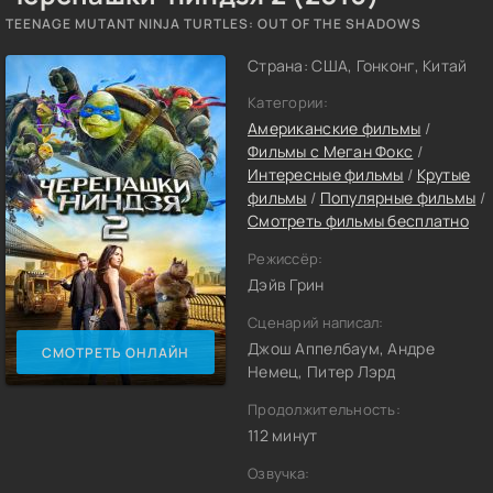
TEENAGE MUTANT NINJA TURTLES: OUT OF THE SHADOWS
Страна: США, Гонконг, Китай
Категории:
Американские фильмы
/
Фильмы c Меган Фокс
/
Интересные фильмы
/
Крутые
фильмы
/
Популярные фильмы
/
Смотреть фильмы бесплатно
Режиссёр:
Дэйв Грин
Сценарий написал:
Джош Аппелбаум, Андре
СМОТРЕТЬ ОНЛАЙН
Немец, Питер Лэрд
Продолжительность:
112 минут
Озвучка: