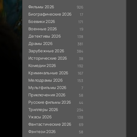
Фильмы 2026
926
Биографические 2026
17
Боевики 2026
171
Военные 2026
19
Детективы 2026
138
Драмы 2026
381
Зарубежные 2026
384
Исторические 2026
38
Комедии 2026
192
Криминальные 2026
167
Мелодрамы 2026
153
Мультфильмы 2026
7
Приключения 2026
58
Русские фильмы 2026
44
Триллеры 2026
234
Ужасы 2026
138
Фантастические 2026
69
Фэнтези 2026
58