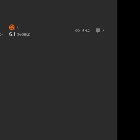
364
3
6.1
0)
(140682)