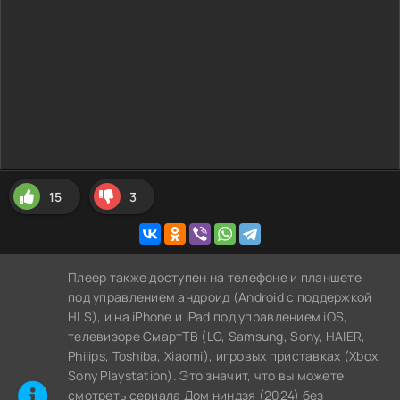
15
3
Плеер также доступен на телефоне и планшете
под управлением андроид (Android с поддержкой
HLS), и на iPhone и iPad под управлением iOS,
телевизоре СмартТВ (LG, Samsung, Sony, HAIER,
Philips, Toshiba, Xiaomi), игровых приставках (Xbox,
Sony Playstation). Это значит, что вы можете
cмотреть сериала Дом ниндзя (2024) без