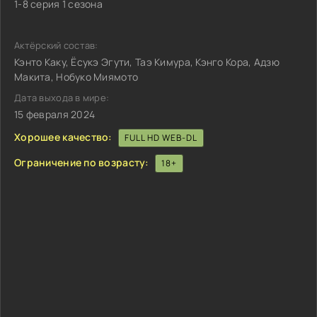
1-8 серия 1 сезона
Актёрский состав:
Кэнто Каку, Ёсукэ Эгути, Таэ Кимура, Кэнго Кора, Адзю
Макита, Нобуко Миямото
Дата выхода в мире:
15 февраля 2024
Хорошее качество:
FULL HD WEB-DL
Ограничение по возрасту:
18+