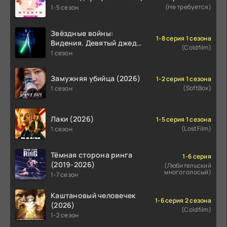
(Не требуется)
1-5 сезон
Звёздные войны:
1-8 серия 1 сезона
Видения. Девятый джедай
(Coldfilm)
(2026)
1 сезон
Замужняя убийца (2026)
1-2 серия 1 сезона
(SoftBox)
1 сезон
Лаки (2026)
1-5 серия 1 сезона
(LostFilm)
1 сезон
Тёмная сторона ринга
1-6 серия
(2019-2026)
(Любительский
многоголосый)
1-7 сезон
Каштановый человечек
1-6 серия 2 сезона
(2026)
(Coldfilm)
1-2 сезон