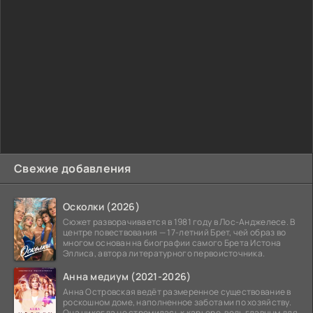
Свежие добавления
Осколки (2026)
Сюжет разворачивается в 1981 году в Лос-Анджелесе. В
центре повествования — 17-летний Брет, чей образ во
многом основан на биографии самого Брета Истона
Эллиса, автора литературного первоисточника.
Анна медиум (2021-2026)
Анна Островская ведёт размеренное существование в
роскошном доме, наполненное заботами по хозяйству.
Она никогда не стремилась к карьере, ведь главным для