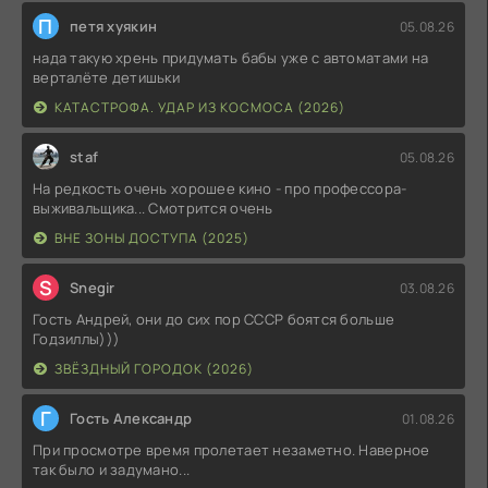
П
петя хуякин
05.08.26
нада такую хрень придумать бабы уже с автоматами на
верталёте детишьки
КАТАСТРОФА. УДАР ИЗ КОСМОСА (2026)
staf
05.08.26
На редкость очень хорошее кино - про профессора-
выживальщика... Смотрится очень
ВНЕ ЗОНЫ ДОСТУПА (2025)
S
Snegir
03.08.26
Гость Андрей, они до сих пор СССР боятся больше
Годзиллы)))
ЗВЁЗДНЫЙ ГОРОДОК (2026)
Г
Гость Александр
01.08.26
При просмотре время пролетает незаметно. Наверное
так было и задумано...