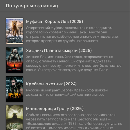
Популярные за месяц
Муфаса: Король Лев (2025)
Осиротевший Муфаса знакомится с наследником
королевских кровей по имени Така. Вместе они
отправляются в судьбоносное опасное путешествие,
которое проверит их дружбу на прочность.
Хищник: Планета смерти (2025)
Хищник Дек, изгнанный из клана, отправляется на
опасную планету Калиск. Он стремится доказать
своему отцу и всему племени, что достоин быть частью
клана. Он встречает загадочную девушку Тию и
Крейвен-охотник (2024)
Русский иммигрант Сергей Кравинофф должен
доказать, что он величайший охотник в мире.
Мандалорец и Грогу (2026)
События космического вестерна разворачиваются
через пять лет после финала шестого эпизода —
«Возвращение джедая» (1983 год). Империя рухнула, но
её остатки — имперские офицеры и криминальные