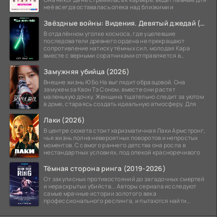
неё всегда оставалась опека над близкими и
Звёздные войны: Видения. Девятый джедай (2026)
В отдалённом уголке космоса, где уцелевшие
последователи древнего ордена не прекращают
сопротивление натиску тёмных сил, молодая Кара
вместе с верными соратниками отправляется в
рискованный рейд.
Замужняя убийца (2026)
Внешне жизнь Ю Бо На выглядит образцовой. Она
замужем за Квон Тэ Соном, вместе они растят
маленькую дочку. Женщина тщательно следит за уютом
в доме, стараясь создать идеальную атмосферу. Для
Лаки (2026)
В центре сюжета стоит харизматичная Лаки Армстронг,
чья жизнь полна невероятных поворотов и непростых
моментов. С самого раннего детства она росла в
нестандартных условиях, под опекой красноречивого
Тёмная сторона ринга (2019-2026)
От закулисных противостояний до загадочных смертей
и нераскрытых убийств... Авторы сериала исследуют
самые мрачные истории золотого века
профессионального реслинга, и пытаются найти
правду на стыке