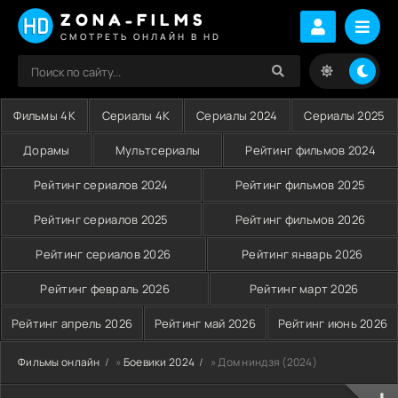
ZONA-FILMS
СМОТРЕТЬ ОНЛАЙН В HD
Фильмы 4K
Сериалы 4K
Сериалы 2024
Сериалы 2025
Дорамы
Мультсериалы
Рейтинг фильмов 2024
Рейтинг сериалов 2024
Рейтинг фильмов 2025
Рейтинг сериалов 2025
Рейтинг фильмов 2026
Рейтинг сериалов 2026
Рейтинг январь 2026
Рейтинг февраль 2026
Рейтинг март 2026
Рейтинг апрель 2026
Рейтинг май 2026
Рейтинг июнь 2026
Фильмы онлайн
»
Боевики 2024
» Дом ниндзя (2024)