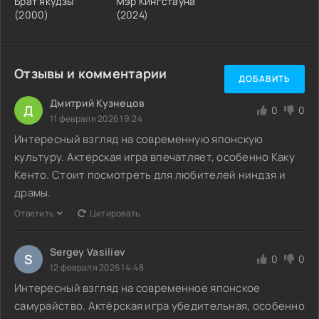
Брат якудзы
Мэр Кингстауна
(2000)
(2024)
Отзывы и комментарии
ДОБАВИТЬ
Дмитрий Кузнецов
Д
0
0
11 февраля 2026 19:24
Интересный взгляд на современную японскую
культуру. Актерская игра впечатляет, особенно Каку
Кенто. Стоит посмотреть для любителей ниндзя и
драмы.
Ответить
Цитировать
Sergey Vasiliev
S
0
0
12 февраля 2026 14:48
Интересный взгляд на современное японское
самурайство. Актёрская игра убедительная, особенно