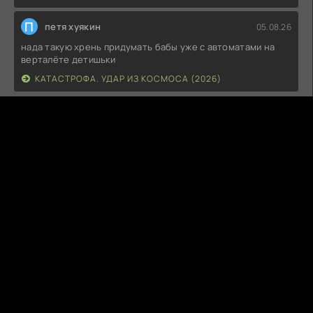
П
петя хуякин
05.08.26
нада такую хрень придумать бабы уже с автоматами на
верталёте детишьки
КАТАСТРОФА. УДАР ИЗ КОСМОСА (2026)