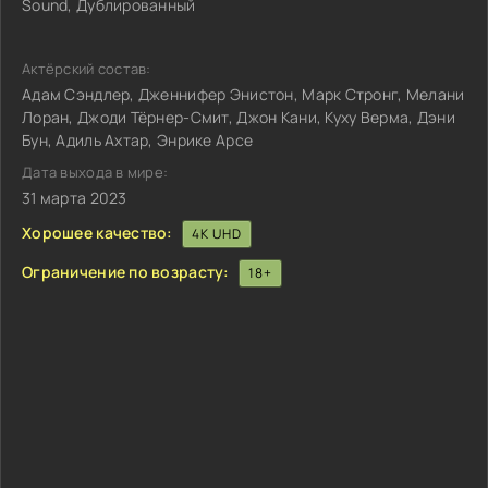
Sound, Дублированный
Актёрский состав:
Адам Сэндлер, Дженнифер Энистон, Марк Стронг, Мелани
Лоран, Джоди Тёрнер-Смит, Джон Кани, Куху Верма, Дэни
Бун, Адиль Ахтар, Энрике Арсе
Дата выхода в мире:
31 марта 2023
Хорошее качество:
4K UHD
Ограничение по возрасту:
18+