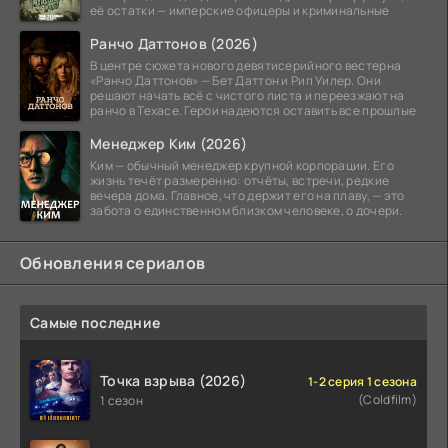
её остатки — имперские офицеры и криминальные
Ранчо Даттонов (2026)
В центре сюжета нового девятисерийного вестерна
«Ранчо Даттонов» — Бет Даттон и Рип Уилер. Они
решают начать всё с чистого листа и переезжают на
ранчо в Техасе. Герои надеются оставить все прошлые
Менеджер Ким (2026)
Ким — обычный менеджер крупной корпорации. Его
жизнь течёт размеренно: отчёты, встречи, редкие
вечера дома. Главное, что держит его на плаву, — это
забота о единственном близком человеке, о дочери.
Обновления сериалов
Самые последние
Точка взрыва (2026)
1-2 серия 1 сезона
(Coldfilm)
1 сезон