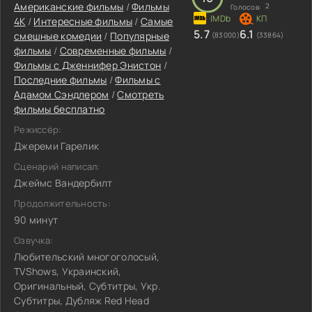
Американские фильмы
/
Фильмы
2
Голосов:
4K
/
Интересные фильмы
/
Самые
5.7
6.1
смешные комедии
/
Популярные
(83000)
(33864)
фильмы
/
Современные фильмы
/
Фильмы c Дженнифер Энистон
/
Последние фильмы
/
Фильмы c
Адамом Сэндлером
/
Смотреть
фильмы бесплатно
Режиссёр:
Джереми Гарелик
Сценарий написал:
Джеймс Вандербилт
Продолжительность:
90 минут
Озвучка:
Любительский многоголосый,
TVShows, Украинский,
Оригинальный, Субтитры, Укр.
Субтитры, Дубляж Red Head