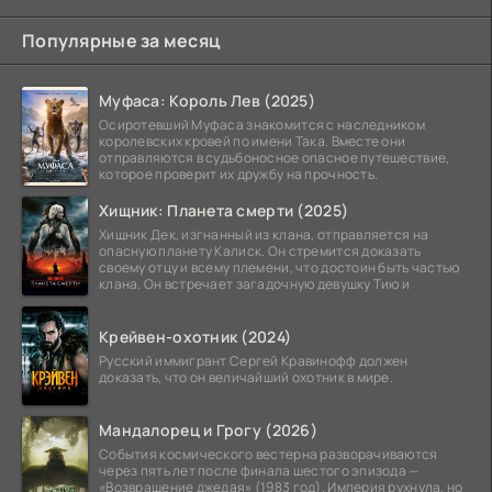
Популярные за месяц
Муфаса: Король Лев (2025)
Осиротевший Муфаса знакомится с наследником
королевских кровей по имени Така. Вместе они
отправляются в судьбоносное опасное путешествие,
которое проверит их дружбу на прочность.
Хищник: Планета смерти (2025)
Хищник Дек, изгнанный из клана, отправляется на
опасную планету Калиск. Он стремится доказать
своему отцу и всему племени, что достоин быть частью
клана. Он встречает загадочную девушку Тию и
Крейвен-охотник (2024)
Русский иммигрант Сергей Кравинофф должен
доказать, что он величайший охотник в мире.
Мандалорец и Грогу (2026)
События космического вестерна разворачиваются
через пять лет после финала шестого эпизода —
«Возвращение джедая» (1983 год). Империя рухнула, но