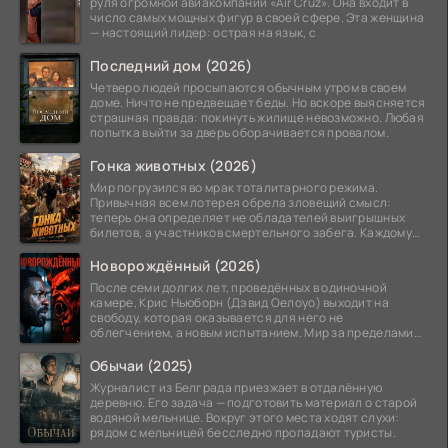
руля огромной авиакомпании «Air Cruz». Она входит в
число самых мощных фигур в своей сфере. Эта женщина
— настоящий лидер: острая на язык, с
Последний дом (2026)
Четверо людей просыпаются обычным утром в своем
доме. Ничто не предвещает беды. Но вскоре выясняется
страшная правда: покинуть жилище невозможно. Любая
попытка выйти за дверь оборачивается провалом.
Гонка животных (2026)
Мир погрузился во мрак тоталитарного режима.
Привычная всем лотерея обрела зловещий смысл:
теперь она определяет не обладателей выигрышных
билетов, а участников смертельного забега. Каждому
номеру
Новорождённый (2026)
После семи долгих лет, проведённых в одиночной
камере, Крис Ньюборн (Дэвид Оелоуо) выходит на
свободу, которая оказывается для него не
облегчением, а новым испытанием. Мир за пределами
тюремных стен
Обычаи (2025)
Журналист из Белграда приезжает в отдалённую
деревню. Его задача — подготовить материал о старой
водяной мельнице. Вокруг этого места ходят слухи:
рядом с мельницей бесследно пропадают туристы.