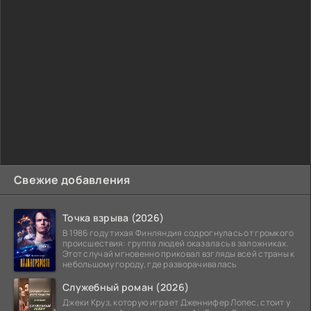
Свежие добавления
Точка взрыва (2026)
В 1986 году тихая Финляндия содрогнулась от громкого
происшествия: группа людей оказалась в заложниках.
Этот случай мгновенно приковал взгляды всей страны к
небольшому городу, где разворачивалась
Служебный роман (2026)
Джеки Круз, которую играет Дженнифер Лопес, стоит у