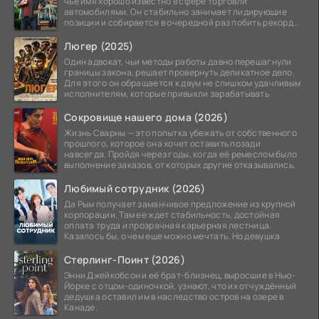
чьё имя хорошо известно в сфере торговли
автомобилями. Он стабильно занимает лидирующие
позиции и собирается в очередной раз побить рекорд
продаж,
Люгер (2025)
Один адвокат, чьи методы работы давно перешагнули
границы закона, решает провернуть деликатное дело.
Для этого он обращается к двум не слишком удачливым
исполнителям, которые привыкли зарабатывать
Сокровище нашего дома (2026)
Жизнь Сварны — это попытка убежать от собственного
прошлого, которое она хочет оставить позади
навсегда. Пройдя через годы, когда её ремеслом было
выполнение заказов, от которых другие отказывались,
Любимый сотрудник (2026)
Да Рым получает заманчивое предложение из крупной
корпорации. Там ее ждет стабильность, достойная
оплата труда и прозрачная карьерная лестница.
Казалось бы, о чем еще можно мечтать. Но девушка
Стерлинг-Поинт (2026)
Энни Джейкобсон и её брат-близнец, выросшие в Нью-
Йорке с отцом-одиночкой, узнают, что их отчуждённый
дедушка оставил им в наследство остров на озере в
Канаде.