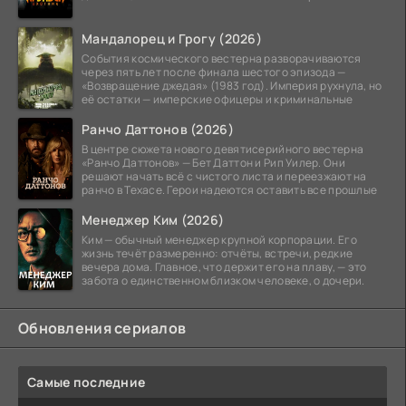
Мандалорец и Грогу (2026)
События космического вестерна разворачиваются
через пять лет после финала шестого эпизода —
«Возвращение джедая» (1983 год). Империя рухнула, но
её остатки — имперские офицеры и криминальные
Ранчо Даттонов (2026)
В центре сюжета нового девятисерийного вестерна
«Ранчо Даттонов» — Бет Даттон и Рип Уилер. Они
решают начать всё с чистого листа и переезжают на
ранчо в Техасе. Герои надеются оставить все прошлые
Менеджер Ким (2026)
Ким — обычный менеджер крупной корпорации. Его
жизнь течёт размеренно: отчёты, встречи, редкие
вечера дома. Главное, что держит его на плаву, — это
забота о единственном близком человеке, о дочери.
Обновления сериалов
Самые последние