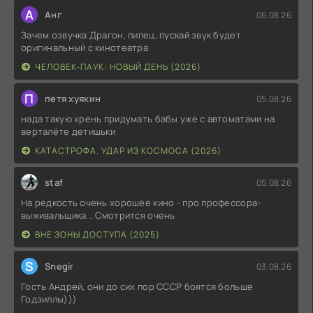
А
Анг
06.08.26
Зачем озвучка Драгон, пипец, пускай звук будет
оригинальный с кинотеатра
ЧЕЛОВЕК-ПАУК: НОВЫЙ ДЕНЬ (2026)
П
петя хуякин
05.08.26
нада такую хрень придумать бабы уже с автоматами на
верталёте детишьки
КАТАСТРОФА. УДАР ИЗ КОСМОСА (2026)
staf
05.08.26
На редкость очень хорошее кино - про профессора-
выживальщика... Смотрится очень
ВНЕ ЗОНЫ ДОСТУПА (2025)
S
Snegir
03.08.26
Гость Андрей, они до сих пор СССР боятся больше
Годзиллы)))