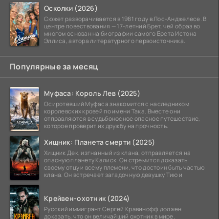
Осколки (2026)
Сюжет разворачивается в 1981 году в Лос-Анджелесе. В
центре повествования — 17-летний Брет, чей образ во
многом основан на биографии самого Брета Истона
Эллиса, автора литературного первоисточника.
Популярные за месяц
Муфаса: Король Лев (2025)
Осиротевший Муфаса знакомится с наследником
королевских кровей по имени Така. Вместе они
отправляются в судьбоносное опасное путешествие,
которое проверит их дружбу на прочность.
Хищник: Планета смерти (2025)
Хищник Дек, изгнанный из клана, отправляется на
опасную планету Калиск. Он стремится доказать
своему отцу и всему племени, что достоин быть частью
клана. Он встречает загадочную девушку Тию и
Крейвен-охотник (2024)
Русский иммигрант Сергей Кравинофф должен
доказать, что он величайший охотник в мире.