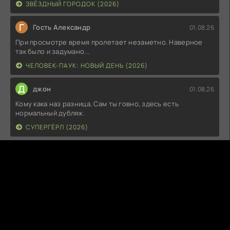
ЗВЁЗДНЫЙ ГОРОДОК (2026)
Г
Гость Александр
01.08.26
При просмотре время пролетает незаметно. Наверное
так было и задумано...
ЧЕЛОВЕК-ПАУК: НОВЫЙ ДЕНЬ (2026)
Д
джон
01.08.26
Кому кака наз разница, Сам ты говно, здесь есть
нормальный дубляж.
СУПЕРГЁРЛ (2026)