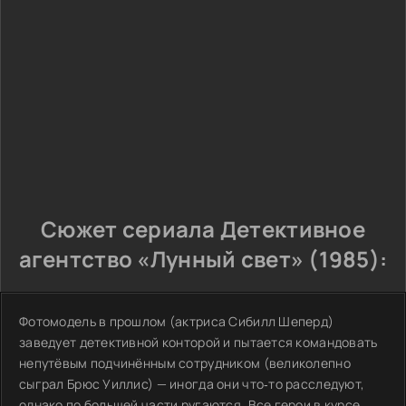
Сюжет сериала Детективное
агентство «Лунный свет» (1985):
Фотомодель в прошлом (актриса Сибилл Шеперд)
заведует детективной конторой и пытается командовать
непутёвым подчинённым сотрудником (великолепно
сыграл Брюс Уиллис) — иногда они что‑то расследуют,
однако по большей части ругаются. Все герои в курсе,