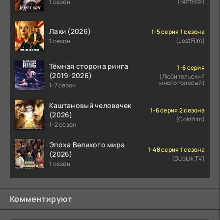
(SoftBox)
1 сезон
Лаки (2026)
1-5 серия 1 сезона
(LostFilm)
1 сезон
Тёмная сторона ринга
1-6 серия
(2019-2026)
(Любительский
многоголосый)
1-7 сезон
Каштановый человечек
1-6 серия 2 сезона
(2026)
(Coldfilm)
1-2 сезон
Эпоха Великого мира
1-48 серия 1 сезона
(2026)
(DubLik.TV)
1 сезон
Комментируют