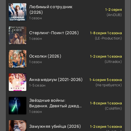
Любимый сотрудник
1-2 серия
(2026)
(AniDUB)
1 сезон
Стерлинг-Поинт (2026)
1-8 серия 1 сезона
(LE-Production)
1 сезон
Осколки (2026)
1-2 серия 1 сезона
(Ultradox)
1 сезон
Анна медиум (2021-2026)
1-4 серия 5 сезона
(Не требуется)
1-5 сезон
Звёздные войны:
1-8 серия 1 сезона
Видения. Девятый джедай
(Coldfilm)
(2026)
1 сезон
Замужняя убийца (2026)
1-2 серия 1 сезона