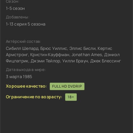
Сезон:
1-5 сезон
Добавлены:
1-13 серия 5 сезона
Актёрский состав:
Сибилл Шепард, Брюс Уиллис, Эллис Бисли, Кертис
Армстронг, Кристин Кауффман, Jonathan Ames, Дэниэл
Фицпатрик, Джэми Тейлор, Уилли Браун, Джек Блессинг
Дата выхода в мире:
3 марта 1985
Хорошее качество:
FULL HD DVDRIP
Ограничение по возрасту:
18+