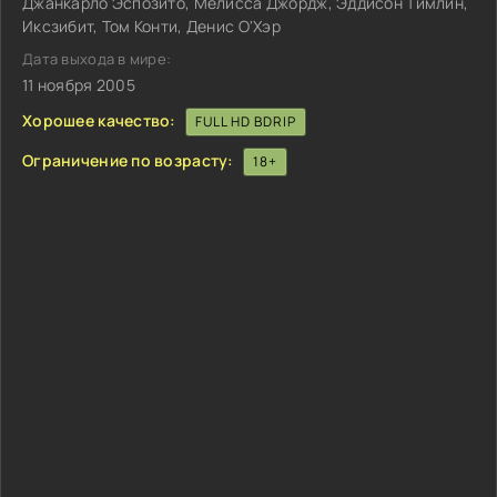
Джанкарло Эспозито, Мелисса Джордж, Эддисон Тимлин,
Иксзибит, Том Конти, Денис О'Хэр
Дата выхода в мире:
11 ноября 2005
Хорошее качество:
FULL HD BDRIP
Ограничение по возрасту:
18+