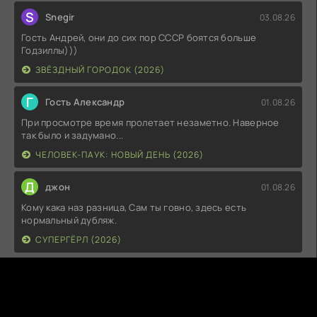
S
Snegir
03.08.26
Гость Андрей, они до сих пор СССР боятся больше
Годзиллы)))
ЗВЁЗДНЫЙ ГОРОДОК (2026)
Г
Гость Александр
01.08.26
При просмотре время пролетает незаметно. Наверное
так было и задумано...
ЧЕЛОВЕК-ПАУК: НОВЫЙ ДЕНЬ (2026)
Д
джон
01.08.26
Кому кака наз разница, Сам ты говно, здесь есть
нормальный дубляж.
СУПЕРГЁРЛ (2026)