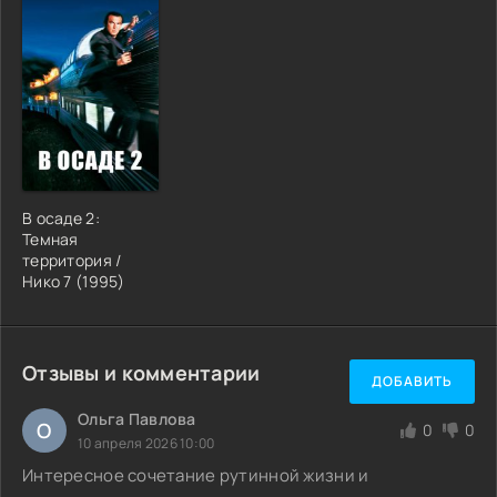
В осаде 2:
Темная
территория /
Нико 7 (1995)
Отзывы и комментарии
ДОБАВИТЬ
Ольга Павлова
О
0
0
10 апреля 2026 10:00
Интересное сочетание рутинной жизни и