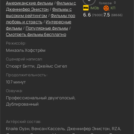
Американские фильмы
/
Фильмы c
0
Голосов:
Дженнифер Энистон
/
Фильмы с
6.6
7.5
высоким рейтингом
/
Фильмы про
(79000)
(68666)
любовь и страсть
/
Интересные
фильмы
/
Популярные фильмы
/
Смотреть фильмы бесплатно
Режиссёр:
Микаэль Хофстрём
Сценарий написал:
Стюарт Битти, Джеймс Сигел
Продолжительность:
107 минут
Озвучка:
Профессиональный двухголосый,
Дублированный
Актёрский состав:
Клайв Оуэн, Венсан Кассель, Дженнифер Энистон, RZA,