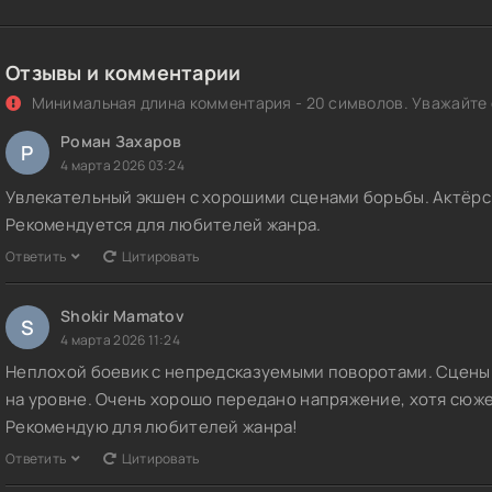
Отзывы и комментарии
Минимальная длина комментария - 20 символов. Уважайте с
Роман Захаров
Р
4 марта 2026 03:24
Увлекательный экшен с хорошими сценами борьбы. Актёрск
Рекомендуется для любителей жанра.
Ответить
Цитировать
Shokir Mamatov
S
4 марта 2026 11:24
Неплохой боевик с непредсказуемыми поворотами. Сцены э
на уровне. Очень хорошо передано напряжение, хотя сюж
Рекомендую для любителей жанра!
Ответить
Цитировать