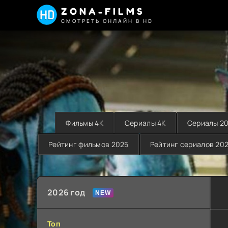
ZONA-FILMS
СМОТРЕТЬ ОНЛАЙН В HD
Фильмы 4K
Сериалы 4K
Сериалы 2
Рейтинг фильмов 2025
Рейтинг сериалов 20
2026 год
Топ