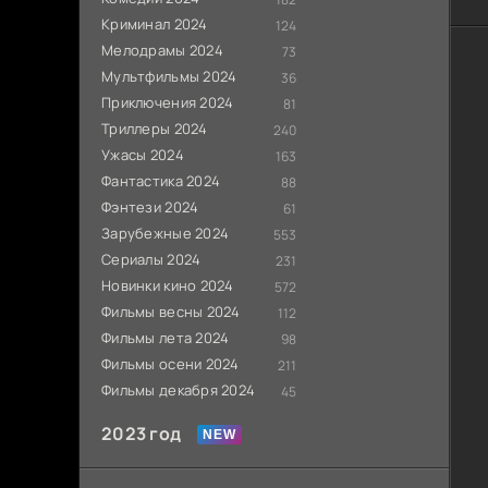
Криминал 2024
124
Мелодрамы 2024
73
Мультфильмы 2024
36
Приключения 2024
81
Триллеры 2024
240
Ужасы 2024
163
Фантастика 2024
88
Фэнтези 2024
61
Зарубежные 2024
553
Сериалы 2024
231
Новинки кино 2024
572
Фильмы весны 2024
112
Фильмы лета 2024
98
Фильмы осени 2024
211
Фильмы декабря 2024
45
2023 год