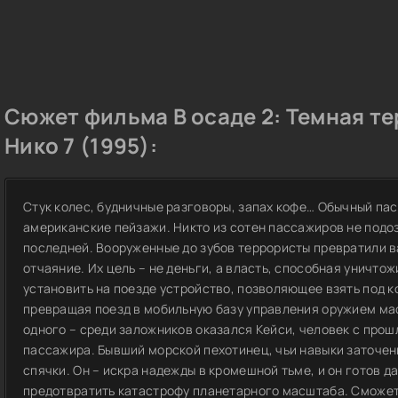
Сюжет фильма В осаде 2: Темная те
Нико 7 (1995):
Стук колес, будничные разговоры, запах кофе… Обычный па
американские пейзажи. Никто из сотен пассажиров не подоз
последней. Вооруженные до зубов террористы превратили ваг
отчаяние. Их цель – не деньги, а власть, способная уничто
установить на поезде устройство, позволяющее взять под к
превращая поезд в мобильную базу управления оружием ма
одного – среди заложников оказался Кейси, человек с про
пассажира. Бывший морской пехотинец, чьи навыки заточен
спячки. Он – искра надежды в кромешной тьме, и он готов д
предотвратить катастрофу планетарного масштаба. Сможет 