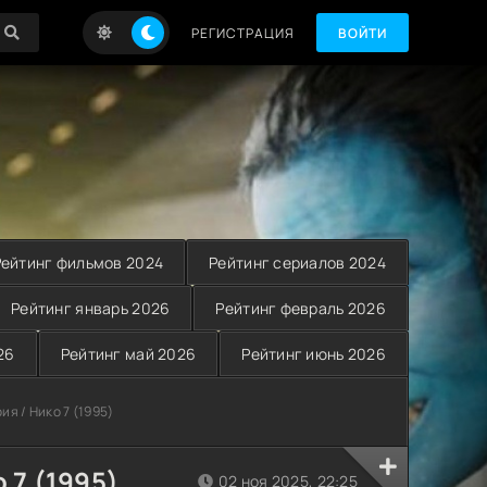
РЕГИСТРАЦИЯ
ВОЙТИ
Рейтинг фильмов 2024
Рейтинг сериалов 2024
Рейтинг январь 2026
Рейтинг февраль 2026
26
Рейтинг май 2026
Рейтинг июнь 2026
ия / Нико 7 (1995)
 7 (1995)
02 ноя 2025, 22:25