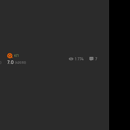
1 774
7
7.0
)
(42030)