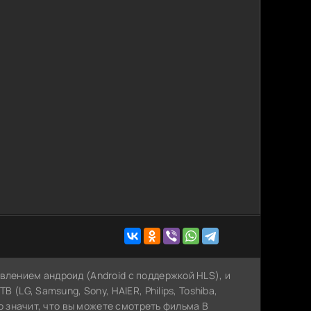
влением андроид (Android с поддержкой HLS), и
 (LG, Samsung, Sony, HAIER, Philips, Toshiba,
Это значит, что вы можете cмотреть фильма В