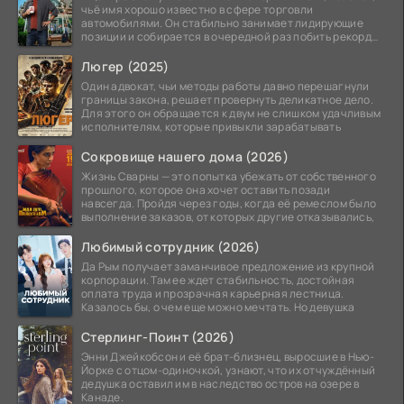
чьё имя хорошо известно в сфере торговли
автомобилями. Он стабильно занимает лидирующие
позиции и собирается в очередной раз побить рекорд
продаж,
Люгер (2025)
Один адвокат, чьи методы работы давно перешагнули
границы закона, решает провернуть деликатное дело.
Для этого он обращается к двум не слишком удачливым
исполнителям, которые привыкли зарабатывать
Сокровище нашего дома (2026)
Жизнь Сварны — это попытка убежать от собственного
прошлого, которое она хочет оставить позади
навсегда. Пройдя через годы, когда её ремеслом было
выполнение заказов, от которых другие отказывались,
Любимый сотрудник (2026)
Да Рым получает заманчивое предложение из крупной
корпорации. Там ее ждет стабильность, достойная
оплата труда и прозрачная карьерная лестница.
Казалось бы, о чем еще можно мечтать. Но девушка
Стерлинг-Поинт (2026)
Энни Джейкобсон и её брат-близнец, выросшие в Нью-
Йорке с отцом-одиночкой, узнают, что их отчуждённый
дедушка оставил им в наследство остров на озере в
Канаде.