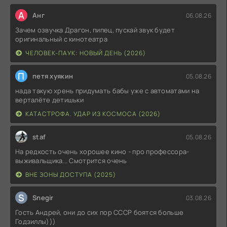
А
Анг
06.08.26
Зачем озвучка Драгон, пипец, пускай звук будет
оригинальный с кинотеатра
ЧЕЛОВЕК-ПАУК: НОВЫЙ ДЕНЬ (2026)
П
петя хуякин
05.08.26
нада такую хрень придумать бабы уже с автоматами на
верталёте детишьки
КАТАСТРОФА. УДАР ИЗ КОСМОСА (2026)
staf
05.08.26
На редкость очень хорошее кино - про профессора-
выживальщика... Смотрится очень
ВНЕ ЗОНЫ ДОСТУПА (2025)
S
Snegir
03.08.26
Гость Андрей, они до сих пор СССР боятся больше
Годзиллы)))