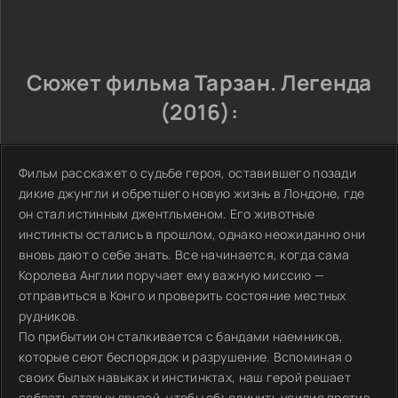
Сюжет фильма Тарзан. Легенда
(2016):
Фильм расскажет о судьбе героя, оставившего позади
дикие джунгли и обретшего новую жизнь в Лондоне, где
он стал истинным джентльменом. Его животные
инстинкты остались в прошлом, однако неожиданно они
вновь дают о себе знать. Все начинается, когда сама
Королева Англии поручает ему важную миссию —
отправиться в Конго и проверить состояние местных
рудников.
По прибытии он сталкивается с бандами наемников,
которые сеют беспорядок и разрушение. Вспоминая о
своих былых навыках и инстинктах, наш герой решает
собрать старых друзей, чтобы объединить усилия против