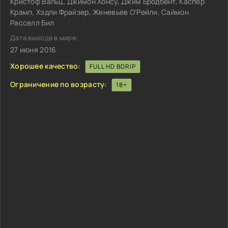
Кристоф Вальц, Джимон Хонсу, Джим Бродбент, Каспер
Крамп, Хэдли Фрайзер, Женевьев О'Рейли, Саймон
Расселл Бил
Дата выхода в мире:
27 июня 2016
Хорошее качество:
FULL HD BDRIP
Ограничение по возрасту:
18+