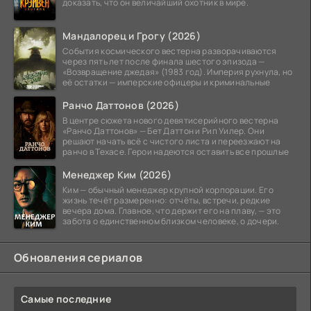
доказать, что он величайший охотник в мире.
Мандалорец и Грогу (2026)
События космического вестерна разворачиваются
через пять лет после финала шестого эпизода —
«Возвращение джедая» (1983 год). Империя рухнула, но
её остатки — имперские офицеры и криминальные
Ранчо Даттонов (2026)
В центре сюжета нового девятисерийного вестерна
«Ранчо Даттонов» — Бет Даттон и Рип Уилер. Они
решают начать всё с чистого листа и переезжают на
ранчо в Техасе. Герои надеются оставить все прошлые
Менеджер Ким (2026)
Ким — обычный менеджер крупной корпорации. Его
жизнь течёт размеренно: отчёты, встречи, редкие
вечера дома. Главное, что держит его на плаву, — это
забота о единственном близком человеке, о дочери.
Обновления сериалов
Самые последние