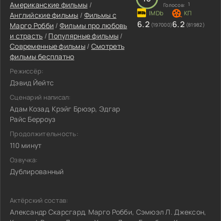
Американские фильмы
/
1
Голосов:
Английские фильмы
/
Фильмы c
6.2
6.2
Марго Робби
/
Фильмы про любовь
(197000)
(81982)
и страсть
/
Популярные фильмы
/
Современные фильмы
/
Смотреть
фильмы бесплатно
Режиссёр:
Дэвид Йейтс
Сценарий написал:
Адам Козад, Крэйг Брюэр, Эдгар
Райс Берроуз
Продолжительность:
110 минут
Озвучка:
Дублированный
Актёрский состав:
Александр Скарсгард, Марго Робби, Сэмюэл Л. Джексон,