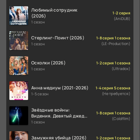
Любимый сотрудник
1-2 серия
(2026)
(AniDUB)
1 сезон
Стерлинг-Поинт (2026)
1-8 серия 1 сезона
(LE-Production)
1 сезон
Осколки (2026)
1-2 серия 1 сезона
(Ultradox)
1 сезон
Анна медиум (2021-2026)
1-4 серия 5 сезона
(Не требуется)
1-5 сезон
Звёздные войны:
1-8 серия 1 сезона
Видения. Девятый джедай
(Coldfilm)
(2026)
1 сезон
Замужняя убийца (2026)
1-2 серия 1 сезона