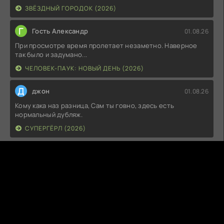
ЗВЁЗДНЫЙ ГОРОДОК (2026)
Г
Гость Александр
01.08.26
При просмотре время пролетает незаметно. Наверное
так было и задумано...
ЧЕЛОВЕК-ПАУК: НОВЫЙ ДЕНЬ (2026)
Д
джон
01.08.26
Кому кака наз разница, Сам ты говно, здесь есть
нормальный дубляж.
СУПЕРГЁРЛ (2026)