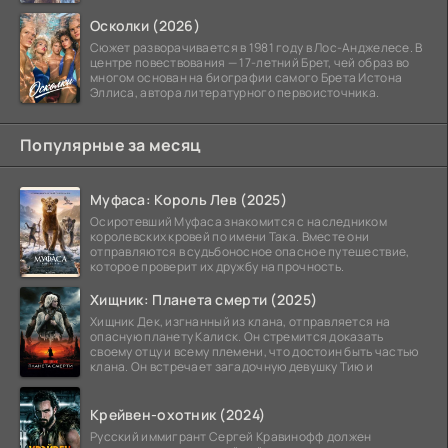
Осколки (2026)
Сюжет разворачивается в 1981 году в Лос-Анджелесе. В
центре повествования — 17-летний Брет, чей образ во
многом основан на биографии самого Брета Истона
Эллиса, автора литературного первоисточника.
Популярные за месяц
Муфаса: Король Лев (2025)
Осиротевший Муфаса знакомится с наследником
королевских кровей по имени Така. Вместе они
отправляются в судьбоносное опасное путешествие,
которое проверит их дружбу на прочность.
Хищник: Планета смерти (2025)
Хищник Дек, изгнанный из клана, отправляется на
опасную планету Калиск. Он стремится доказать
своему отцу и всему племени, что достоин быть частью
клана. Он встречает загадочную девушку Тию и
Крейвен-охотник (2024)
Русский иммигрант Сергей Кравинофф должен