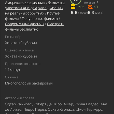
Американские фильмы
/
Фильмы с
1
Голосов:
участием Ана де Армас
/
Фильмы
6.6
6.3
на реальных событиях
/
Крутые
(19000)
(2545)
фильмы
/
Популярные фильмы
/
Современные фильмы
/
Смотреть
фильмы бесплатно
Режиссёр:
Хонатан Якубович
Сценарий написал:
Хонатан Якубович
Продолжительность:
111 минут
Озвучка:
Многоголосый закадровый
Актёрский состав:
Эдгар Рамирес, Роберт Де Ниро, Ашер, Рубен Бладес, Ана
де Армас, Педро Перез, Оскар Хаэнада, Джон Туртурро,