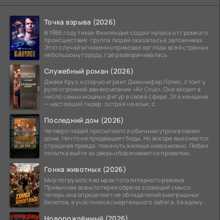
Точка взрыва (2026)
В 1986 году тихая Финляндия содрогнулась от громкого
происшествия: группа людей оказалась в заложниках.
Этот случай мгновенно приковал взгляды всей страны к
небольшому городу, где разворачивалась
Служебный роман (2026)
Джеки Круз, которую играет Дженнифер Лопес, стоит у
руля огромной авиакомпании «Air Cruz». Она входит в
число самых мощных фигур в своей сфере. Эта женщина
— настоящий лидер: острая на язык, с
Последний дом (2026)
Четверо людей просыпаются обычным утром в своем
доме. Ничто не предвещает беды. Но вскоре выясняется
страшная правда: покинуть жилище невозможно. Любая
попытка выйти за дверь оборачивается провалом.
Гонка животных (2026)
Мир погрузился во мрак тоталитарного режима.
Привычная всем лотерея обрела зловещий смысл:
теперь она определяет не обладателей выигрышных
билетов, а участников смертельного забега. Каждому
номеру
Новорождённый (2026)