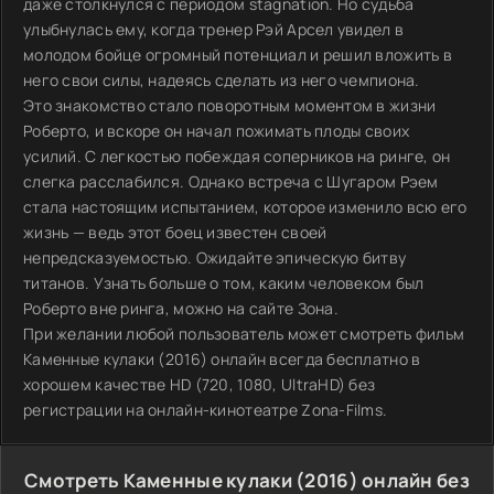
даже столкнулся с периодом stagnation. Но судьба
улыбнулась ему, когда тренер Рэй Арсел увидел в
молодом бойце огромный потенциал и решил вложить в
него свои силы, надеясь сделать из него чемпиона.
Это знакомство стало поворотным моментом в жизни
Роберто, и вскоре он начал пожимать плоды своих
усилий. С легкостью побеждая соперников на ринге, он
слегка расслабился. Однако встреча с Шугаром Рэем
стала настоящим испытанием, которое изменило всю его
жизнь — ведь этот боец известен своей
непредсказуемостью. Ожидайте эпическую битву
титанов. Узнать больше о том, каким человеком был
Роберто вне ринга, можно на сайте Зона.
При желании любой пользователь может смотреть фильм
Каменные кулаки (2016) онлайн всегда бесплатно в
хорошем качестве HD (720, 1080, UltraHD) без
регистрации на онлайн-кинотеатре Zona-Films.
Смотреть Каменные кулаки (2016) онлайн без