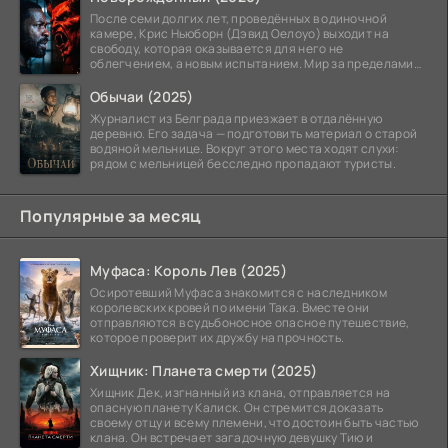
После семи долгих лет, проведённых в одиночной
камере, Крис Ньюборн (Дэвид Оелоуо) выходит на
свободу, которая оказывается для него не
облегчением, а новым испытанием. Мир за пределами
тюремных стен
Обычаи (2025)
Журналист из Белграда приезжает в отдалённую
деревню. Его задача — подготовить материал о старой
водяной мельнице. Вокруг этого места ходят слухи:
рядом с мельницей бесследно пропадают туристы.
Популярные за месяц
Муфаса: Король Лев (2025)
Осиротевший Муфаса знакомится с наследником
королевских кровей по имени Така. Вместе они
отправляются в судьбоносное опасное путешествие,
которое проверит их дружбу на прочность.
Хищник: Планета смерти (2025)
Хищник Дек, изгнанный из клана, отправляется на
опасную планету Калиск. Он стремится доказать
своему отцу и всему племени, что достоин быть частью
клана. Он встречает загадочную девушку Тию и