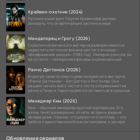
Крейвен-охотник (2024)
Русский иммигрант Сергей Кравинофф должен
доказать, что он величайший охотник в мире.
Мандалорец и Грогу (2026)
События космического вестерна разворачиваются
через пять лет после финала шестого эпизода —
«Возвращение джедая» (1983 год). Империя рухнула, но
её остатки — имперские офицеры и криминальные
Ранчо Даттонов (2026)
В центре сюжета нового девятисерийного вестерна
«Ранчо Даттонов» — Бет Даттон и Рип Уилер. Они
решают начать всё с чистого листа и переезжают на
ранчо в Техасе. Герои надеются оставить все прошлые
Менеджер Ким (2026)
Ким — обычный менеджер крупной корпорации. Его
жизнь течёт размеренно: отчёты, встречи, редкие
вечера дома. Главное, что держит его на плаву, — это
забота о единственном близком человеке, о дочери.
Обновления сериалов