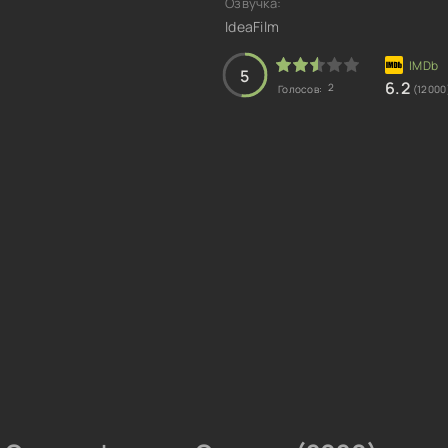
Озвучка:
IdeaFilm
5
6.2
2
Голосов:
(12000