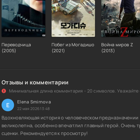
Переводчица
Побег из Могадишо
Война миров Z
(2005)
(2021)
(2013)
Отзывы и комментарии
Минимальная длина комментария - 20 символов. Уважайте с
Elena Smirnova
E
22 мая 2026 13:48
Вдохновляющая история о человеческом предназначении и
великолепна, особенно впечатлил главный герой. Очень 
сценки. Рекомендуется к просмотру!