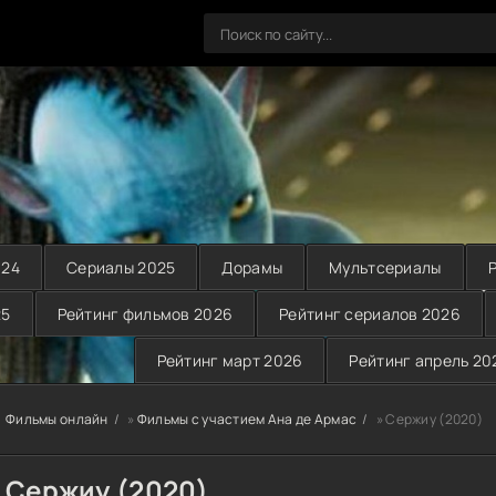
024
Сериалы 2025
Дорамы
Мультсериалы
25
Рейтинг фильмов 2026
Рейтинг сериалов 2026
Рейтинг март 2026
Рейтинг апрель 20
Фильмы онлайн
»
Фильмы с участием Ана де Армас
» Сержиу (2020)
Сержиу (2020)