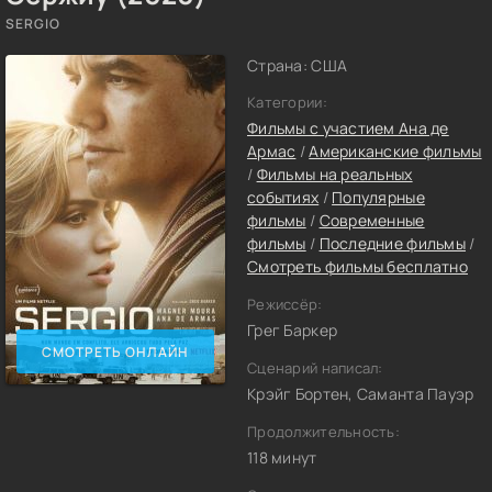
SERGIO
Страна: США
Категории:
Фильмы с участием Ана де
Армас
/
Американские фильмы
/
Фильмы на реальных
событиях
/
Популярные
фильмы
/
Современные
фильмы
/
Последние фильмы
/
Смотреть фильмы бесплатно
Режиссёр:
Грег Баркер
СМОТРЕТЬ ОНЛАЙН
Сценарий написал:
Крэйг Бортен, Саманта Пауэр
Продолжительность:
118 минут