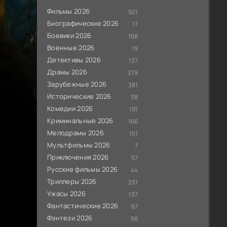
Фильмы 2026
921
Биографические 2026
17
Боевики 2026
168
Военные 2026
19
Детективы 2026
137
Драмы 2026
379
Зарубежные 2026
381
Исторические 2026
38
Комедии 2026
191
Криминальные 2026
166
Мелодрамы 2026
151
Мультфильмы 2026
7
Приключения 2026
57
Русские фильмы 2026
44
Триллеры 2026
231
Ужасы 2026
137
Фантастические 2026
67
Фэнтези 2026
58