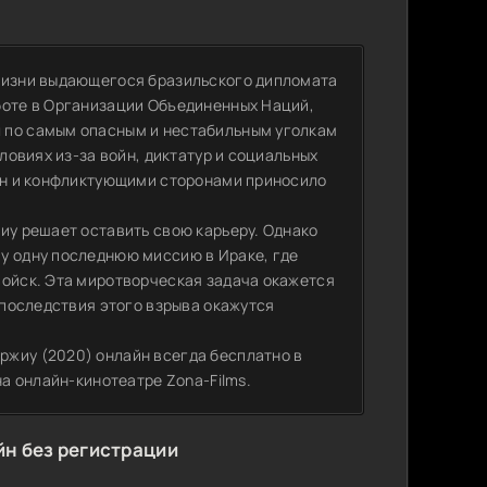
 жизни выдающегося бразильского дипломата
боте в Организации Объединенных Наций,
 по самым опасным и нестабильным уголкам
словиях из-за войн, диктатур и социальных
ран и конфликтующими сторонами приносило
иу решает оставить свою карьеру. Однако
у одну последнюю миссию в Ираке, где
войск. Эта миротворческая задача окажется
и последствия этого взрыва окажутся
ржиу (2020) онлайн всегда бесплатно в
на онлайн-кинотеатре Zona-Films.
н без регистрации