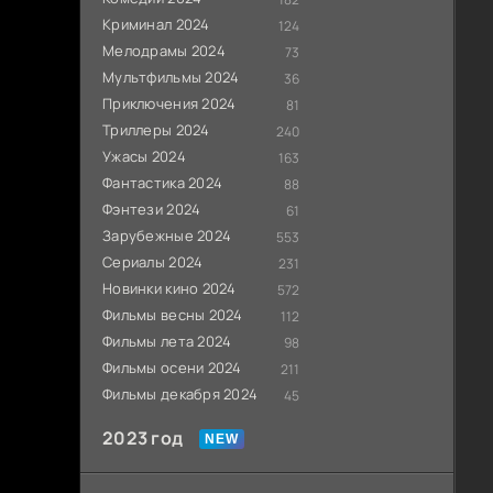
Криминал 2024
124
Мелодрамы 2024
73
Мультфильмы 2024
36
Приключения 2024
81
Триллеры 2024
240
Ужасы 2024
163
Фантастика 2024
88
Фэнтези 2024
61
Зарубежные 2024
553
Сериалы 2024
231
Новинки кино 2024
572
Фильмы весны 2024
112
Фильмы лета 2024
98
Фильмы осени 2024
211
Фильмы декабря 2024
45
2023 год