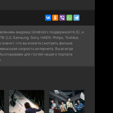
влением андроид (Android с поддержкой HLS), и
 (LG, Samsung, Sony, HAIER, Philips, Toshiba,
Это значит, что вы можете cмотреть фильма
 невысокая скорость интернета, Вы всегда
Мы открываем для гостей нашего портала
.