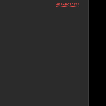
НЕ РАБОТАЕТ?