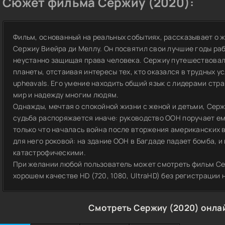
Сюжет фильма Сержиу (2020):
Фильм, основанный на реальных событиях, рассказывает о
Сержиу Виейра ди Меллу. Он посвятил свои лучшие годы ра
неустанно защищая права человека. Сержиу путешествовал
планеты, отстаивая интересы тех, кто оказался в трудных у
upheavals. Его умение находить общий язык с лидерами ст
мир и надежду многим людям.
Однажды, мечтая о спокойной жизни с женой и детьми, Серж
судьба распоряжается иначе: руководство ООН поручает ем
только что началась война после вторжения американских 
для него роковой: на здание ООН в Багдаде падает бомба, 
катастрофическими.
При желании любой пользователь может смотреть фильм Се
хорошем качестве HD (720, 1080, UltraHD) без регистрации 
Смотреть Сержиу (2020) онлай