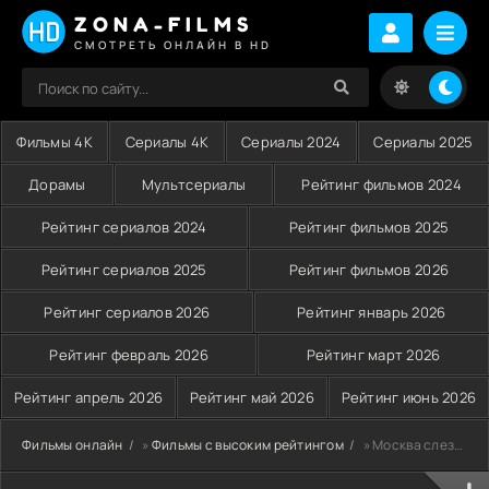
ZONA-FILMS
СМОТРЕТЬ ОНЛАЙН В HD
Фильмы 4K
Сериалы 4K
Сериалы 2024
Сериалы 2025
Дорамы
Мультсериалы
Рейтинг фильмов 2024
Рейтинг сериалов 2024
Рейтинг фильмов 2025
Рейтинг сериалов 2025
Рейтинг фильмов 2026
Рейтинг сериалов 2026
Рейтинг январь 2026
Рейтинг февраль 2026
Рейтинг март 2026
Рейтинг апрель 2026
Рейтинг май 2026
Рейтинг июнь 2026
Фильмы онлайн
»
Фильмы с высоким рейтингом
» Москва слезам не верит (1979)