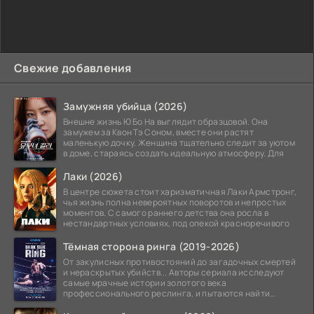
Свежие добавления
Замужняя убийца (2026)
Внешне жизнь Ю Бо На выглядит образцовой. Она
замужем за Квон Тэ Соном, вместе они растят
маленькую дочку. Женщина тщательно следит за уютом
в доме, стараясь создать идеальную атмосферу. Для
Лаки (2026)
В центре сюжета стоит харизматичная Лаки Армстронг,
чья жизнь полна невероятных поворотов и непростых
моментов. С самого раннего детства она росла в
нестандартных условиях, под опекой красноречивого
Тёмная сторона ринга (2019-2026)
От закулисных противостояний до загадочных смертей
и нераскрытых убийств... Авторы сериала исследуют
самые мрачные истории золотого века
профессионального реслинга, и пытаются найти
правду на стыке