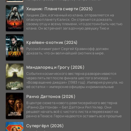
Хищник: Планета смерти (2025)
Хищник Дек, изгнанный из клана, отправляется на
опасную планету Калиск. Он стремится доказать
своему отцу и всему племени, что достоин быть частью
клана. Он встречает загадочную девушку Тию и
Крейвен-охотник (2024)
Русский иммигрант Сергей Кравинофф должен
доказать, что он величайший охотник в мире.
Мандалорец и Грогу (2026)
События космического вестерна разворачиваются
через пять лет после финала шестого эпизода —
«Возвращение джедая» (1983 год). Империя рухнула, но
её остатки — имперские офицеры и криминальные
Ранчо Даттонов (2026)
В центре сюжета нового девятисерийного вестерна
«Ранчо Даттонов» — Бет Даттон и Рип Уилер. Они
решают начать всё с чистого листа и переезжают на
ранчо в Техасе. Герои надеются оставить все прошлые
Супергёрл (2026)