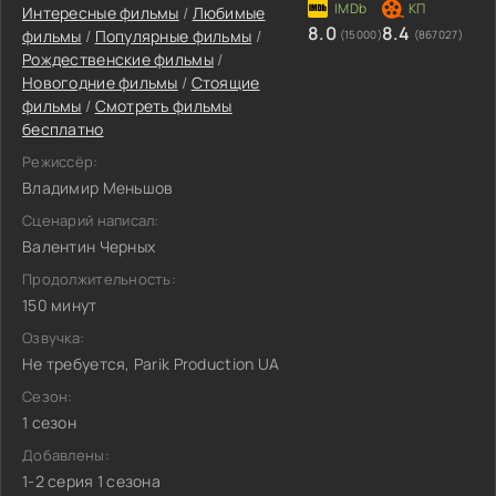
Интересные фильмы
/
Любимые
8.0
8.4
фильмы
/
Популярные фильмы
/
(15000)
(867027)
Рождественские фильмы
/
Новогодние фильмы
/
Стоящие
фильмы
/
Смотреть фильмы
бесплатно
Режиссёр:
Владимир Меньшов
Сценарий написал:
Валентин Черных
Продолжительность:
150 минут
Озвучка:
Не требуется, Parik Production UA
Сезон:
1 сезон
Добавлены:
1-2 серия 1 сезона