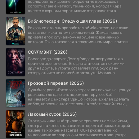
последователи древнего ордена не прекращают
сопротивление натиску тёмных сил, молодая Кара
вместе с верными соратниками отправляется в
рискованный рейд.
Библиотекари: Следующая глава (2026)
Викрам всю жизнь проработал в библиотеке, но в душе
оставался искателем приключений. Жажда нового
привела его к случайному нарушению временных
потоков. Так он оказался в современном мире, притащив
за
СОУЛМ8ЙТ (2026)
После ухода супруги Дэвид Рисдаль погружается в
мрачное оцепенение. Его дни становятся похожими
друг на друга, а утрата оставляет глубокую рану,
которую ничто не способно затянуть. Мужчина
Грозовой перевал (2026)
Судьбы героев «Грозового перевала» похожи на цепную
реакцию, где одно зло порождает другое. Всё
начинается с мистера Эрншо, который, желая сделать
добро, неосознанно сеет рознь в собственной семье,
Лакомый кусок (2026)
Этот криминальный триллер переносит нас в Майами,
где группа копов оказывается перед выбором, который
изменит их жизни навсегда. Обнаружив тайник с
миллионами долларов, они оказываются в эпицентре