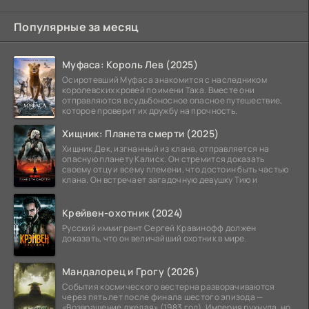
Популярные за месяц
Муфаса: Король Лев (2025)
Осиротевший Муфаса знакомится с наследником
королевских кровей по имени Така. Вместе они
отправляются в судьбоносное опасное путешествие,
которое проверит их дружбу на прочность.
Хищник: Планета смерти (2025)
Хищник Дек, изгнанный из клана, отправляется на
опасную планету Калиск. Он стремится доказать
своему отцу и всему племени, что достоин быть частью
клана. Он встречает загадочную девушку Тию и
Крейвен-охотник (2024)
Русский иммигрант Сергей Кравинофф должен
доказать, что он величайший охотник в мире.
Мандалорец и Грогу (2026)
События космического вестерна разворачиваются
через пять лет после финала шестого эпизода —
«Возвращение джедая» (1983 год). Империя рухнула, но