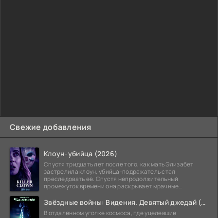
Свежие добавления
Клоун-убийца (2026)
Спустя тридцать лет после того, как мать Элизабет
застрелила клоун, убийца-подражатель стал
преследовать её. Спустя непродолжительный
промежуток времени она раскрывает мрачные
семейные тайны и
Звёздные войны: Видения. Девятый джедай (2026)
В отдалённом уголке космоса, где уцелевшие