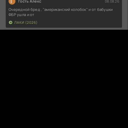
Г
Гость Алекс
08.08.26
Очередной бред , "американский колобок" и от бабушки
ФБР ушла и от
ЛАКИ (2026)