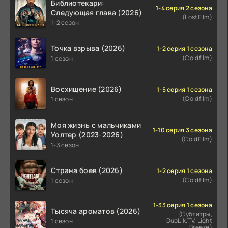
Библиотекари:
1-4 серия 2 сезона
Следующая глава (2026)
(LostFilm)
1-2 сезон
Точка взрыва (2026)
1-2 серия 1 сезона
(Coldfilm)
1 сезон
Восхищение (2026)
1-5 серия 1 сезона
(Coldfilm)
1 сезон
Моя жизнь с мальчиками
1-10 серия 3 сезона
Уолтер (2023-2026)
(ColdFilm)
1-3 сезон
Страна боев (2026)
1-2 серия 1 сезона
(Coldfilm)
1 сезон
1-33 серия 1 сезона
Тысяча ароматов (2026)
(Субтитры,
DubLik.TV, Light
1 сезон
Breeze)