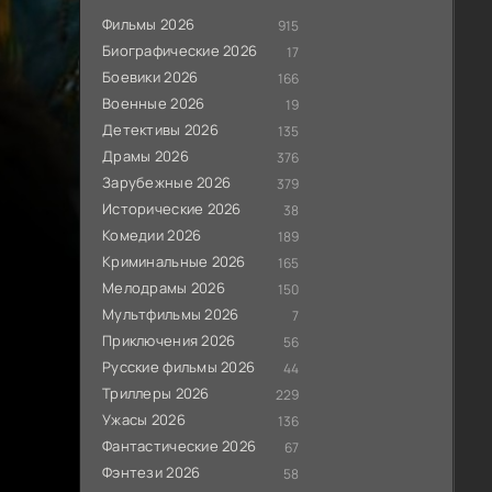
Фильмы 2026
915
Биографические 2026
17
Боевики 2026
166
Военные 2026
19
Детективы 2026
135
Драмы 2026
376
Зарубежные 2026
379
Исторические 2026
38
Комедии 2026
189
Криминальные 2026
165
Мелодрамы 2026
150
Мультфильмы 2026
7
Приключения 2026
56
Русские фильмы 2026
44
Триллеры 2026
229
Ужасы 2026
136
Фантастические 2026
67
Фэнтези 2026
58