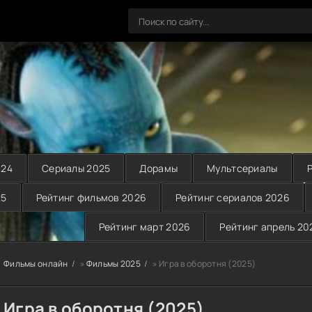
024
Сериалы 2025
Дорамы
Мультсериалы
25
Рейтинг фильмов 2026
Рейтинг сериалов 2026
Рейтинг март 2026
Рейтинг апрель 20
Фильмы онлайн
»
Фильмы 2025
» Игра в оборотня (2025)
Игра в оборотня (2025)