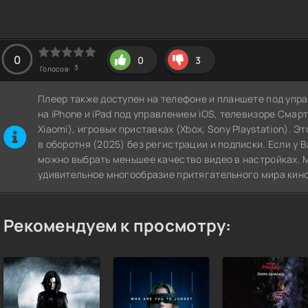
0
0
3
3
Голосов:
Плеер также доступен на телефоне и планшете под упра
на iPhone и iPad под управлением iOS, телевизоре СмартТВ
Xiaomi), игровых приставках (Xbox, Sony Playstation). 
в оборотня (2025) без регистрации и подписки. Если у 
можно выбрать меньшее качество видео в настройках. 
удивительное многообразие притягательного мира кино
Рекомендуем к просмотру: