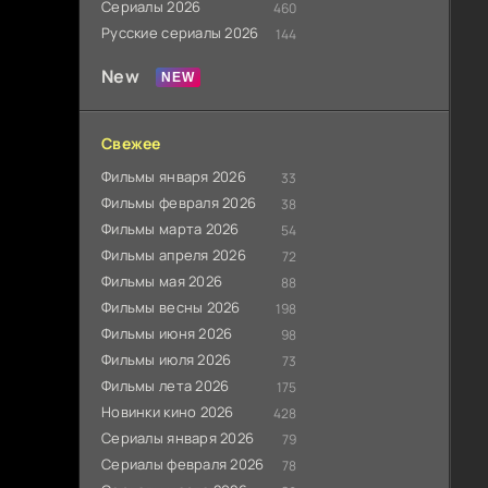
Сериалы 2026
460
Русские сериалы 2026
144
New
Свежее
Фильмы января 2026
33
Фильмы февраля 2026
38
Фильмы марта 2026
54
Фильмы апреля 2026
72
Фильмы мая 2026
88
Фильмы весны 2026
198
Фильмы июня 2026
98
Фильмы июля 2026
73
Фильмы лета 2026
175
Новинки кино 2026
428
Сериалы января 2026
79
Сериалы февраля 2026
78