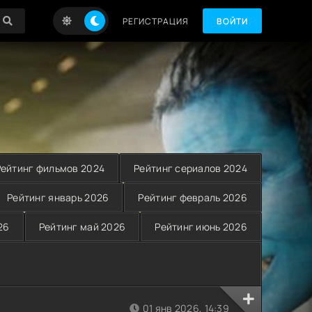
РЕГИСТРАЦИЯ
ВОЙТИ
Рейтинг фильмов 2024
Рейтинг сериалов 2024
Рейтинг январь 2026
Рейтинг февраль 2026
26
Рейтинг май 2026
Рейтинг июнь 2026
01 янв 2026, 14:39