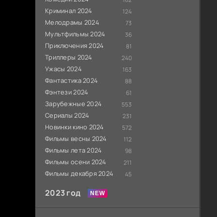
Криминал 2024
124
Мелодрамы 2024
73
Мультфильмы 2024
36
Приключения 2024
81
Триллеры 2024
240
Ужасы 2024
163
Фантастика 2024
88
Фэнтези 2024
61
Зарубежные 2024
553
Сериалы 2024
231
Новинки кино 2024
572
Фильмы весны 2024
112
Фильмы лета 2024
98
Фильмы осени 2024
211
Фильмы декабря 2024
45
2023 год