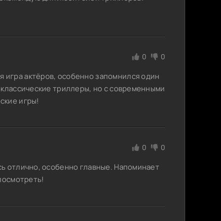
0
0
 игра актёров, особенно запомнился один
 классические триллеры, но с современными
ские игры!
0
0
сь отлично, особенно главные. Напоминает
 посмотреть!