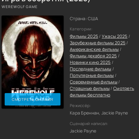
WEREWOLF GAME
Страна: США
Категории:
Фильмы 2025
/
Ужасы 2025
/
Зарубежные фильмы 2025
/
Американские фильмы
/
Фильмы декабря 2025
/
Новинки кино 2025
/
Последние фильмы
/
Популярные фильмы
/
Современные фильмы
/
Страшные фильмы
/
Смотреть
фильмы бесплатно
СМОТРЕТЬ ОНЛАЙН
Режиссёр:
Кара Бреннан, Jackie Payne
Сценарий написал:
Jackie Payne