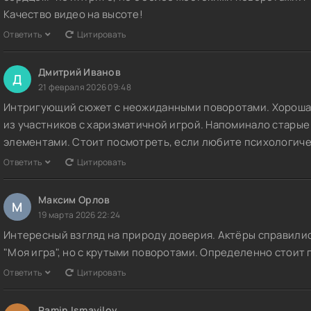
Качество видео на высоте!
Ответить
Цитировать
Дмитрий Иванов
Д
21 февраля 2026 09:48
Интригующий сюжет с неожиданными поворотами. Хорошая
из участников с харизматичной игрой. Напоминало старые
элементами. Стоит посмотреть, если любите психологиче
Ответить
Цитировать
Максим Орлов
М
19 марта 2026 22:24
Интересный взгляд на природу доверия. Актёры справили
"Моя игра", но с крутыми поворотами. Определенно стоит
Ответить
Цитировать
Ramin Ismayilov