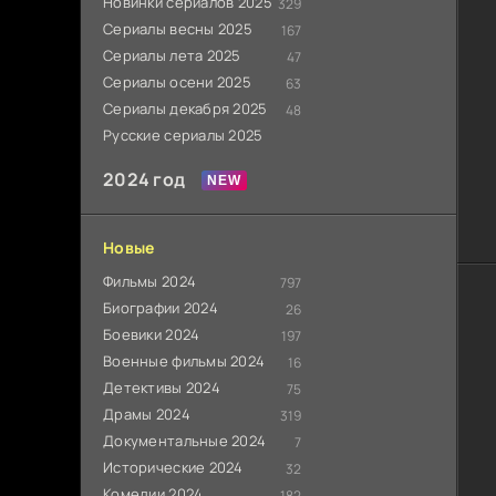
Новинки сериалов 2025
329
Сериалы весны 2025
167
Сериалы лета 2025
47
Сериалы осени 2025
63
Сериалы декабря 2025
48
Русские сериалы 2025
2024 год
Новые
Фильмы 2024
797
Биографии 2024
26
Боевики 2024
197
Военные фильмы 2024
16
Детективы 2024
75
Драмы 2024
319
Документальные 2024
7
Исторические 2024
32
Комедии 2024
182