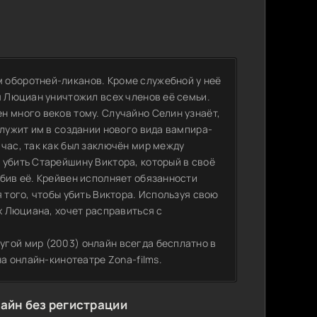
 оборотней-ликанов. Кроме служебной у неё
м Люциан уничтожил всех членов её семьи.
н много веков тому. Случайно Селин узнаёт,
служит им в создании нового вида вампира-
час, так как был заключён мир между
 убить Старейшину Виктора, который в своё
убив её. Крейвен исполняет обязанности
 того, чтобы убить Виктора. Используя свою
ах Люциана, хочет расправиться с
гой мир (2003) онлайн всегда бесплатно в
на онлайн-кинотеатре Zona-films.
айн без регистрации