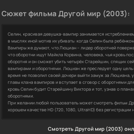
Сюжет фильма Другой мир (2003):
Селин, красивая девушка-вампир занимается истреблением
в мыслях иной мотив их убивать: когда Селин была ребёнко
Вампиры же думают, что Люциан – лидер оборотней поверже
что оборотни ищут Майкла Корвина, человека, чья кровь по
оборотня и он сможет убить четырёх Старейшин, спящих сей
вампирами и оборотнями. Люциан же преследует одну цель:
время не позволил своей дочери выйти замуж за Люциана, 
главы клана вампиров и вступает в сговор с оборотнями для
кровь Селин будит Старейшину Виктора и тот, узнав о план
оборотнями.
При желании любой пользователь может смотреть фильм Дру
хорошем качестве HD (720, 1080, UltraHD) без регистрации 
Смотреть Другой мир (2003) онл