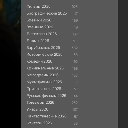
Фильмы 2026
923
Биографические 2026
17
Боевики 2026
169
Военные 2026
19
Детективы 2026
137
Драмы 2026
381
Зарубежные 2026
382
Исторические 2026
38
Комедии 2026
192
Криминальные 2026
166
Мелодрамы 2026
153
Мультфильмы 2026
7
Приключения 2026
57
Русские фильмы 2026
44
Триллеры 2026
232
Ужасы 2026
137
Фантастические 2026
67
Фэнтези 2026
58