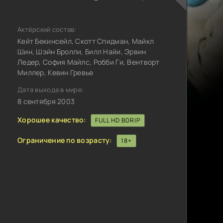
Актёрский состав:
Кейт Бекинсейл, Скотт Спидман, Майкл
Шин, Шэйн Бролли, Билл Найи, Эрвин
Ледер, София Майлс, Робби Ги, Вентворт
Миллер, Кевин Гревье
Дата выхода в мире:
8 сентября 2003
Хорошее качество:
FULL HD BDRIP
Ограничение по возрасту:
18+