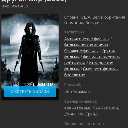
UNDERWORLD
Страна: США, Великобритания,
Германия, Венгрия
Категории:
Американские фильмы
/
Фильмы про вампиров
/
Стоящие фильмы
/
Крутые
фильмы
/
Фильмы с высоким
рейтингом
/
Интересные
фильмы
/
Смотреть фильмы
бесплатно
Режиссёр:
Лен Уайзман
СМОТРЕТЬ ОНЛАЙН
Сценарий написал:
Кевин Гревье, Лен Уайзман,
Дэнни МакБрайд
Продолжительность: