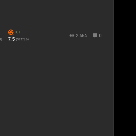
2 454
0
7.5
8)
(163786)