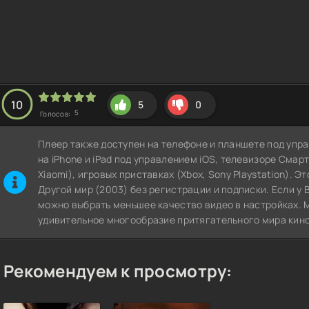
10
5
0
5
Голосов:
Плеер также доступен на телефоне и планшете под упра
на iPhone и iPad под управлением iOS, телевизоре СмартТВ
Xiaomi), игровых приставках (Xbox, Sony Playstation). 
Другой мир (2003) без регистрации и подписки. Если у 
можно выбрать меньшее качество видео в настройках. 
удивительное многообразие притягательного мира кино
Рекомендуем к просмотру: