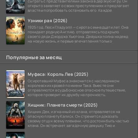
сыграть с представителями закона в дерзкую игру. Он
открыто заявляет о своих преступлениях и предлагает
властям попробовать остановить его. Каждое
Узники рая (2026)
1925 год. Люси Гладуэлл — сирота семнадцати лет. Она
покидает родную Англию, отправляясь под крыло
своего дяди Джорджа Хьютона. Девушка полна надежд
на новую жизнь, и первые впечатления только
Популярные за месяц
Муфаса: Король Лев (2025)
Осиротевший Муфаса знакомится с наследником
королевских кровей по имени Така. Вместе они
отправляются в судьбоносное опасное путешествие,
которое проверит их дружбу на прочность.
Хищник: Планета смерти (2025)
Хищник Дек, изгнанный из клана, отправляется на
опасную планету Калиск. Он стремится доказать
своему отцу и всему племени, что достоин быть частью
клана. Он встречает загадочную девушку Тию и