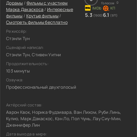
Дорамы
/
Фильмы c участием
0
Голосов:
Марка Дакаскоса
/
Интересные
5.3
6.1
фильмы
/
Крутые фильмы
/
(1900)
(971)
Смотреть фильмы бесплатно
Режиссёр:
Стэнли Тун
Сценарий написал:
Стэнли Тун, Стивен Уитни
Продолжительность:
103 минуты
Озвучка:
Профессиональный двухголосый
Актёрский состав:
Аарон Квок, Норика Фудзивара, Ван Лихом, Руби Линь,
Кулио, Марк Дакаскос, Кэн Ло, Пол Чунь, Лау Сиу-Мин,
Дженнифер Лин
Дата выхода в мире: