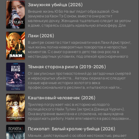
Замужняя убийца (2026)
Внешне жизнь Ю Бо На выглядит образцовой. Она
замужем за Квон Тэ Соном, вместе они растят
маленькую дочку. Женщина тщательно следит за уютом
в доме, стараясь создать идеальную атмосферу. Для
Лаки (2026)
В центре сюжета стоит харизматичная Лаки Армстронг,
чья жизнь полна невероятных поворотов и непростых
моментов. С самого раннего детства она росла в
нестандартных условиях, под опекой красноречивого
Тёмная сторона ринга (2019-2026)
От закулисных противостояний до загадочных смертей
и нераскрытых убийств... Авторы сериала исследуют
самые мрачные истории золотого века
профессионального реслинга, и пытаются найти
правду на стыке
Каштановый человечек (2026)
Триллер погружает нас в историю молодого
полицейского Найи Тулин (актриса Даница Чурчич).
Она внутренне вымотана и сломлена, но вынуждена
продолжать работу. Найя втягивается в расследование
жуткого
Психопат: Белый кролик-убийца (2026)
Маньяк, действующий с особой жестокостью, решает