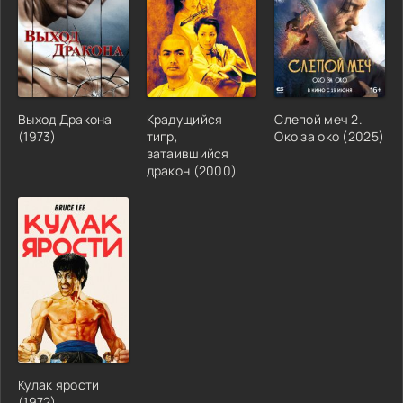
Выход Дракона
Крадущийся
Слепой меч 2.
(1973)
тигр,
Око за око (2025)
затаившийся
дракон (2000)
Кулак ярости
(1972)