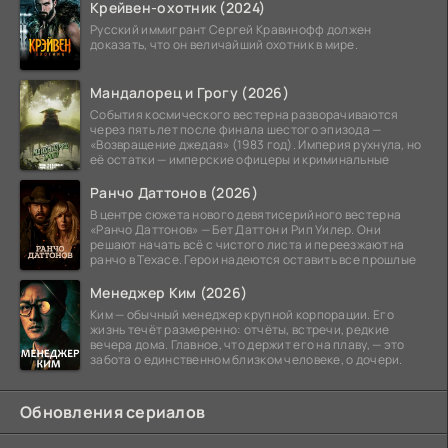
Крейвен-охотник (2024)
Русский иммигрант Сергей Кравинофф должен
доказать, что он величайший охотник в мире.
Мандалорец и Грогу (2026)
События космического вестерна разворачиваются
через пять лет после финала шестого эпизода —
«Возвращение джедая» (1983 год). Империя рухнула, но
её остатки — имперские офицеры и криминальные
Ранчо Даттонов (2026)
В центре сюжета нового девятисерийного вестерна
«Ранчо Даттонов» — Бет Даттон и Рип Уилер. Они
решают начать всё с чистого листа и переезжают на
ранчо в Техасе. Герои надеются оставить все прошлые
Менеджер Ким (2026)
Ким — обычный менеджер крупной корпорации. Его
жизнь течёт размеренно: отчёты, встречи, редкие
вечера дома. Главное, что держит его на плаву, — это
забота о единственном близком человеке, о дочери.
Обновления сериалов