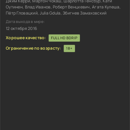
Джим Керри, Мартон Чокаш, Шарлотта Генсбур, Кати
Оутинен, Влад Иванов, Роберт Венцкевич, Агата Кулеша,
Пётр Гловацкий, Julia Gdula, Збигнев Замаховский
Дата выхода в мире:
12 октября 2016
Хорошее качество:
FULL HD BDRIP
Ограничение по возрасту:
18+