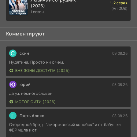
1-2 серия
(2026)
(AniDUB)
1 сезон
Комментируют
С
скин
09.08.26
Нудятина. Просто ни о чем.
ВНЕ ЗОНЫ ДОСТУПА (2025)
Ю
юрий
08.08.26
да уж немногословен
МОТОР СИТИ (2026)
Г
Гость Алекс
08.08.26
Очередной бред , "американский колобок" и от бабушки
ФБР ушла и от