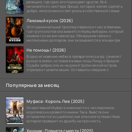
реакцию, где одно зло порождает другое. Всё
начинается с мистера Эрншо, который, желая сделать
добро, неосознанно сеет рознь в собственной семье,
Лакомый кусок (2026)
Этот криминальный триллер переносит нас в Майами,
где группа копов оказывается перед выбором, который
изменит их жизни навсегда. Обнаружив тайник с
миллионами долларов, они оказываются в эпицентре
На помощь! (2026)
В одно мгновение небеса превратились в ад: самолет
рухнул в океан, оставив в живых лишь Линду и Брэдли.
Судьба забросила их на дикий тропический остров,
отрезав от цивилизации. Оставшись наедине с
Популярные за месяц
Муфаса: Король Лев (2025)
Осиротевший Муфаса знакомится с наследником
королевских кровей по имени Така. Вместе они
отправляются в судьбоносное опасное путешествие,
которое проверит их дружбу на прочность.
Хищник: Планета смерти (2025)