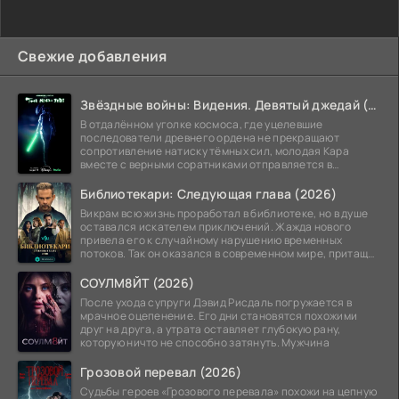
Свежие добавления
Звёздные войны: Видения. Девятый джедай (2026)
В отдалённом уголке космоса, где уцелевшие
последователи древнего ордена не прекращают
сопротивление натиску тёмных сил, молодая Кара
вместе с верными соратниками отправляется в
рискованный рейд.
Библиотекари: Следующая глава (2026)
Викрам всю жизнь проработал в библиотеке, но в душе
оставался искателем приключений. Жажда нового
привела его к случайному нарушению временных
потоков. Так он оказался в современном мире, притащив
за
СОУЛМ8ЙТ (2026)
После ухода супруги Дэвид Рисдаль погружается в
мрачное оцепенение. Его дни становятся похожими
друг на друга, а утрата оставляет глубокую рану,
которую ничто не способно затянуть. Мужчина
Грозовой перевал (2026)
Судьбы героев «Грозового перевала» похожи на цепную