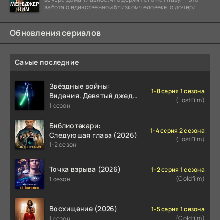
забота о единственном близком человеке, о дочери.
Обновления сериалов
Самые последние
Звёздные войны:
1-8 серия 1 сезона
Видения. Девятый джедай
(LostFilm)
(2026)
1 сезон
Библиотекари:
1-4 серия 2 сезона
Следующая глава (2026)
(LostFilm)
1-2 сезон
Точка взрыва (2026)
1-2 серия 1 сезона
(Coldfilm)
1 сезон
Восхищение (2026)
1-5 серия 1 сезона
(Coldfilm)
1 сезон