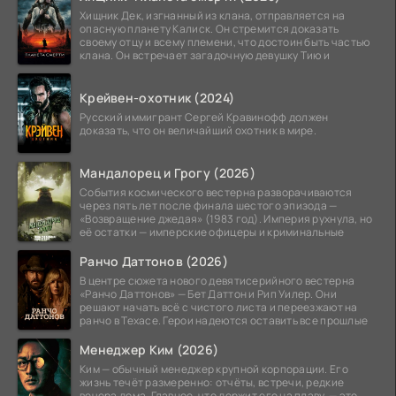
Хищник Дек, изгнанный из клана, отправляется на
опасную планету Калиск. Он стремится доказать
своему отцу и всему племени, что достоин быть частью
клана. Он встречает загадочную девушку Тию и
Крейвен-охотник (2024)
Русский иммигрант Сергей Кравинофф должен
доказать, что он величайший охотник в мире.
Мандалорец и Грогу (2026)
События космического вестерна разворачиваются
через пять лет после финала шестого эпизода —
«Возвращение джедая» (1983 год). Империя рухнула, но
её остатки — имперские офицеры и криминальные
Ранчо Даттонов (2026)
В центре сюжета нового девятисерийного вестерна
«Ранчо Даттонов» — Бет Даттон и Рип Уилер. Они
решают начать всё с чистого листа и переезжают на
ранчо в Техасе. Герои надеются оставить все прошлые
Менеджер Ким (2026)
Ким — обычный менеджер крупной корпорации. Его
жизнь течёт размеренно: отчёты, встречи, редкие
вечера дома. Главное, что держит его на плаву, — это