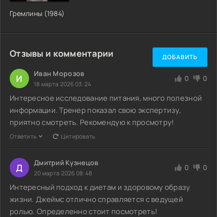
Гремлины (1984)
Отзывы и комментарии
ДОБАВИТЬ
Иван Морозов
И
0
0
18 марта 2026 03:24
Интересное исследование питания, много полезной
информации. Тренер показал свою экспертизу,
приятно смотреть. Рекомендую к просмотру!
Ответить
Цитировать
Дмитрий Кузнецов
Д
0
0
20 марта 2026 08:48
Интересный подход к диетам и здоровому образу
жизни. Джеймс отлично справляется с ведущей
ролью. Определенно стоит посмотреть!