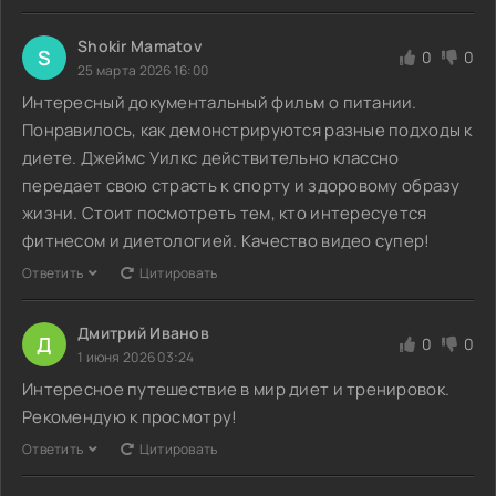
Shokir Mamatov
S
0
0
25 марта 2026 16:00
Интересный документальный фильм о питании.
Понравилось, как демонстрируются разные подходы к
диете. Джеймс Уилкс действительно классно
передает свою страсть к спорту и здоровому образу
жизни. Стоит посмотреть тем, кто интересуется
фитнесом и диетологией. Качество видео супер!
Ответить
Цитировать
Дмитрий Иванов
Д
0
0
1 июня 2026 03:24
Интересное путешествие в мир диет и тренировок.
Рекомендую к просмотру!
Ответить
Цитировать