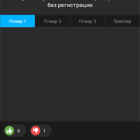
без регистрации
Плеер 1
Плеер 2
Плеер 3
Трейлер
0
1