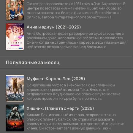
Сюжет разворачивается в 1981 году в Лос-Анджелесе. В
центре повествования — 17-летний Брет, чей образ во
многом основан на биографии самого Брета Истона
Эллиса, автора литературного первоисточника.
Анна медиум (2021-2026)
Анна Островская ведёт размеренное существование в
роскошном доме, наполненное заботами по хозяйству.
Она никогда не стремилась к карьере, ведь главным для
неё всегда оставалась опека над близкими и
Популярные за месяц
Муфаса: Король Лев (2025)
Осиротевший Муфаса знакомится с наследником
королевских кровей по имени Така. Вместе они
отправляются в судьбоносное опасное путешествие,
которое проверит их дружбу на прочность.
Хищник: Планета смерти (2025)
Хищник Дек, изгнанный из клана, отправляется на
опасную планету Калиск. Он стремится доказать
своему отцу и всему племени, что достоин быть частью
клана. Он встречает загадочную девушку Тию и