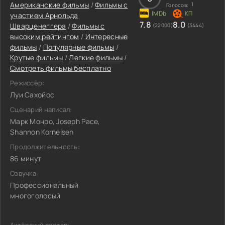
Американские фильмы
/
Фильмы c
1
Голосов:
участием Арнольда
7.8
8.0
Шварценеггера
/
Фильмы с
(22000)
(3444)
высоким рейтингом
/
Интересные
фильмы
/
Популярные фильмы
/
Крутые фильмы
/
Легкие фильмы
/
Смотреть фильмы бесплатно
Режиссёр:
Луи Сахойос
Сценарий написал:
Марк Монро, Joseph Pace,
Shannon Kornelsen
Продолжительность:
86 минут
Озвучка:
Профессиональный
многоголосый