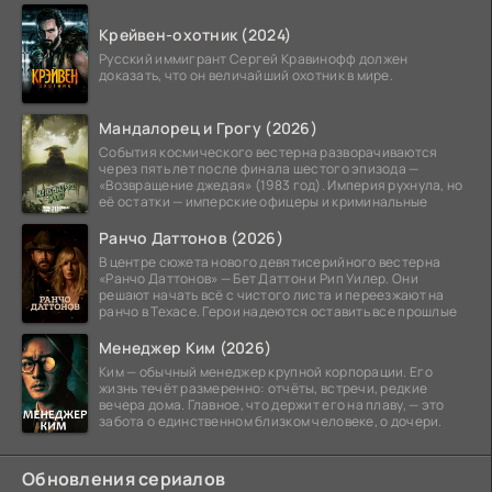
Крейвен-охотник (2024)
Русский иммигрант Сергей Кравинофф должен
доказать, что он величайший охотник в мире.
Мандалорец и Грогу (2026)
События космического вестерна разворачиваются
через пять лет после финала шестого эпизода —
«Возвращение джедая» (1983 год). Империя рухнула, но
её остатки — имперские офицеры и криминальные
Ранчо Даттонов (2026)
В центре сюжета нового девятисерийного вестерна
«Ранчо Даттонов» — Бет Даттон и Рип Уилер. Они
решают начать всё с чистого листа и переезжают на
ранчо в Техасе. Герои надеются оставить все прошлые
Менеджер Ким (2026)
Ким — обычный менеджер крупной корпорации. Его
жизнь течёт размеренно: отчёты, встречи, редкие
вечера дома. Главное, что держит его на плаву, — это
забота о единственном близком человеке, о дочери.
Обновления сериалов