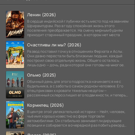
Ленин (2026)
В сердце индийской глубинки есть место под названием
Шрирампурам. Раз в году спокойная жизнь этого
поселения преображается. На смену мирным будням
приходит старинный праздник, в котором нет места
Счастливы ли мы? (2026)
Развод поставил точку в отношениях Ферхата и Аслы.
Они давно перестали быть близкими людьми, каждый
построил свою отдельную жизнь. Общего осталось
лишь одно — дочь, ради которой они готовы на многое.
Ольмо (2025)
Обычный день для этого подростка начинается не с
будильника, а с заботы о самом родном человеке. Его
отец прикован к кровати тяжелым недугом —
рассеянный склероз лишил его подвижности, и теперь
вся
Кормилец (2026)
В центре этой увлекательной истории — Нейт, человек,
чьё имя хорошо известно в сфере торговли
автомобилями. Он стабильно занимает лидирующие
позиции и собирается в очередной раз побить рекорд
продаж,