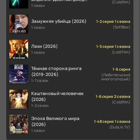
(Coldfilm)
(2026)
1 сезон
Замужняя убийца (2026)
1-2 серия 1 сезона
(SoftBox)
1 сезон
Лаки (2026)
1-5 серия 1 сезона
(LostFilm)
1 сезон
Тёмная сторона ринга
1-6 серия
(2019-2026)
(Любительский
многоголосый)
1-7 сезон
Каштановый человечек
1-6 серия 2 сезона
(2026)
(Coldfilm)
1-2 сезон
Эпоха Великого мира
1-48 серия 1 сезона
(2026)
(DubLik.TV)
1 сезон