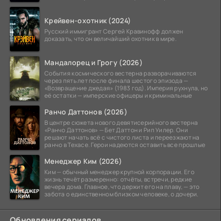
Крейвен-охотник (2024)
Русский иммигрант Сергей Кравинофф должен
доказать, что он величайший охотник в мире.
Мандалорец и Грогу (2026)
События космического вестерна разворачиваются
через пять лет после финала шестого эпизода —
«Возвращение джедая» (1983 год). Империя рухнула, но
её остатки — имперские офицеры и криминальные
Ранчо Даттонов (2026)
В центре сюжета нового девятисерийного вестерна
«Ранчо Даттонов» — Бет Даттон и Рип Уилер. Они
решают начать всё с чистого листа и переезжают на
ранчо в Техасе. Герои надеются оставить все прошлые
Менеджер Ким (2026)
Ким — обычный менеджер крупной корпорации. Его
жизнь течёт размеренно: отчёты, встречи, редкие
вечера дома. Главное, что держит его на плаву, — это
забота о единственном близком человеке, о дочери.
Обновления сериалов