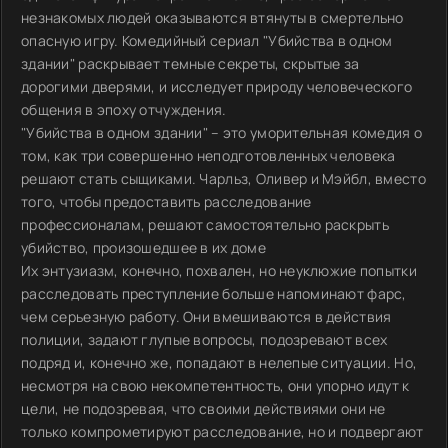
незнакомых людей оказываются втянуты в смертельно
опасную игру. Комедийный сериал "Убийства в одном
здании" раскрывает темные секреты, скрытые за
дорогими дверями, и исследует природу человеческого
общения в эпоху отчуждения.
"Убийства в одном здании" – это уморительная комедия о
том, как три совершенно неподготовленных человека
решают стать сыщиками. Чарльз, Оливер и Мэйбл, вместо
того, чтобы предоставить расследование
профессионалам, решают самостоятельно раскрыть
убийство, произошедшее в их доме
Их энтузиазм, конечно, похвален, но неуклюжие попытки
расследовать преступление больше напоминают фарс,
чем серьезную работу. Они вмешиваются в действия
полиции, задают глупые вопросы, подозревают всех
подряд и, конечно же, попадают в нелепые ситуации. Но,
несмотря на свою некомпетентность, они упорно идут к
цели, не подозревая, что своими действиями они не
только компрометируют расследование, но и подвергают