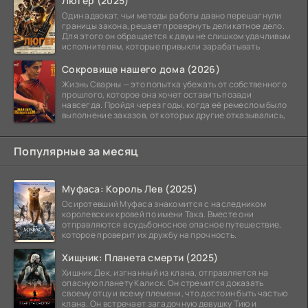
Люгер (2025)
Один адвокат, чьи методы работы давно перешагнули
границы закона, решает провернуть деликатное дело.
Для этого он обращается к двум не слишком удачливым
исполнителям, которые привыкли зарабатывать
Сокровище нашего дома (2026)
Жизнь Сварны — это попытка убежать от собственного
прошлого, которое она хочет оставить позади
навсегда. Пройдя через годы, когда её ремеслом было
выполнение заказов, от которых другие отказывались,
Популярные за месяц
Муфаса: Король Лев (2025)
Осиротевший Муфаса знакомится с наследником
королевских кровей по имени Така. Вместе они
отправляются в судьбоносное опасное путешествие,
которое проверит их дружбу на прочность.
Хищник: Планета смерти (2025)
Хищник Дек, изгнанный из клана, отправляется на
опасную планету Калиск. Он стремится доказать
своему отцу и всему племени, что достоин быть частью
клана. Он встречает загадочную девушку Тию и