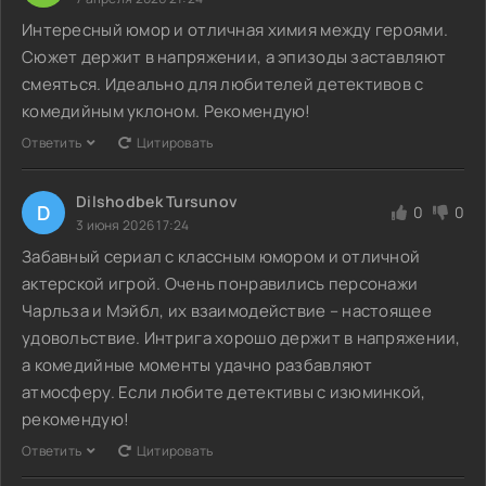
Интересный юмор и отличная химия между героями.
Сюжет держит в напряжении, а эпизоды заставляют
смеяться. Идеально для любителей детективов с
комедийным уклоном. Рекомендую!
Ответить
Цитировать
Dilshodbek Tursunov
D
0
0
3 июня 2026 17:24
Забавный сериал с классным юмором и отличной
актерской игрой. Очень понравились персонажи
Чарльза и Мэйбл, их взаимодействие – настоящее
удовольствие. Интрига хорошо держит в напряжении,
а комедийные моменты удачно разбавляют
атмосферу. Если любите детективы с изюминкой,
рекомендую!
Ответить
Цитировать