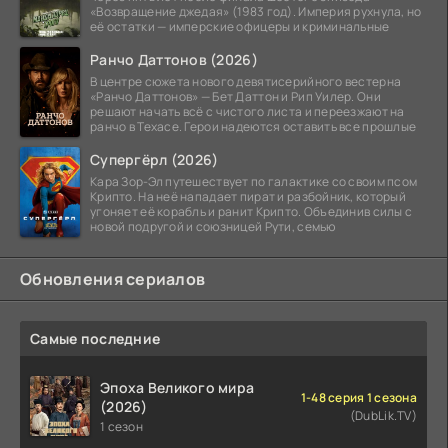
«Возвращение джедая» (1983 год). Империя рухнула, но
её остатки — имперские офицеры и криминальные
Ранчо Даттонов (2026)
В центре сюжета нового девятисерийного вестерна
«Ранчо Даттонов» — Бет Даттон и Рип Уилер. Они
решают начать всё с чистого листа и переезжают на
ранчо в Техасе. Герои надеются оставить все прошлые
Супергёрл (2026)
Кара Зор-Эл путешествует по галактике со своим псом
Крипто. На неё нападает пират и разбойник, который
угоняет её корабль и ранит Крипто. Объединив силы с
новой подругой и союзницей Рути, семью
Обновления сериалов
Самые последние
Эпоха Великого мира
1-48 серия 1 сезона
(2026)
(DubLik.TV)
1 сезон