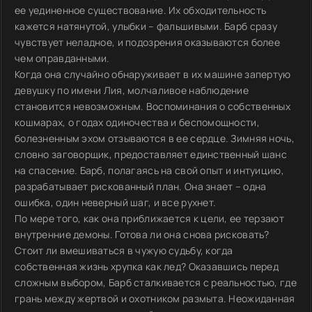
ее уединенное существование. Их обходительность
кажется натянутой, улыбки – фальшивыми. Барб сразу
чувствует неладное, и подозрения оказываются более
чем оправданными.
Когда она случайно обнаруживает в их машине запертую
девушку по имени Лия, молчаливое наблюдение
становится невозможным. Воспоминания о собственных
кошмарах, о годах одиночества и беспомощности,
болезненным эхом отзываются в ее сердце. Зимняя ночь,
словно заговорщик, предоставляет единственный шанс
на спасение. Барб, полагаясь на свой опыт и интуицию,
разрабатывает рискованный план. Она знает – одна
ошибка, один неверный шаг, и все рухнет.
По мере того, как она приближается к цели, ее терзают
внутренние демоны. Готова ли она снова рисковать?
Стоит ли вмешиваться в чужую судьбу, когда
собственная жизнь хрупка как лед? Оказавшись перед
сложным выбором, Барб сталкивается с реальностью, где
грань между жертвой и охотником размыта. Неожиданная