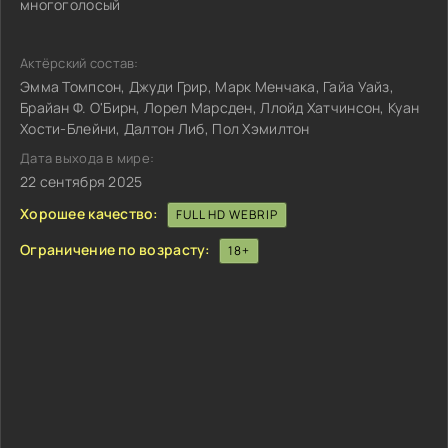
многоголосый
Актёрский состав:
Эмма Томпсон, Джуди Грир, Марк Менчака, Гайа Уайз,
Брайан Ф. О'Бирн, Лорел Марсден, Ллойд Хатчинсон, Куан
Хости-Блейни, Далтон Либ, Пол Хэмилтон
Дата выхода в мире:
22 сентября 2025
Хорошее качество:
FULL HD WEBRIP
Ограничение по возрасту:
18+