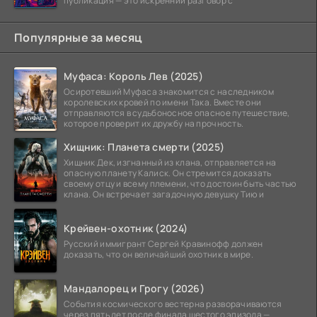
публикация — это искренний разговор с
Популярные за месяц
Муфаса: Король Лев (2025)
Осиротевший Муфаса знакомится с наследником
королевских кровей по имени Така. Вместе они
отправляются в судьбоносное опасное путешествие,
которое проверит их дружбу на прочность.
Хищник: Планета смерти (2025)
Хищник Дек, изгнанный из клана, отправляется на
опасную планету Калиск. Он стремится доказать
своему отцу и всему племени, что достоин быть частью
клана. Он встречает загадочную девушку Тию и
Крейвен-охотник (2024)
Русский иммигрант Сергей Кравинофф должен
доказать, что он величайший охотник в мире.
Мандалорец и Грогу (2026)
События космического вестерна разворачиваются
через пять лет после финала шестого эпизода —