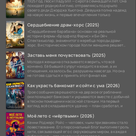
1925 год. Люси Гладуэлл — сирота семнадцати лет. Она
покидает родную Англию, отправляясь под крыло
своего дяди Джорджа Хьютона. Девушка полна надежд
на новую жизнь, и первые впечатления только
Сердцебиение драм-хорс (2025)
«Сердцебиение барабана» основан на реальной
истории фермы «Брэдфилд Фармс» и Би-Эйч
Спектакьюлар, знаменитого жеребца породы драм-
хорс. В историческом городе Холли женщина решает
заняться разведением
Заставь меня почувствовать (2025)
Молодая женщина отказывается верить, что всё
кончено. Её бывший супруг находится в коме, а их
отношения, казалось бы, разрушены навсегда. Но она
не готова сдаться и принять этот финал как
Как украсть банкомат и сойти с ума (2026)
Трое сообщников решаются на дерзкое ограбление:
они похищают банкомат и укрываются вместе с добычей
в тесном помещении насосной станции. На первый
взгляд, всё складывается удачно — план сработал, и
Моё лето с «мёртвыми» (2026)
Кенни Роджерс Ройс — человек, чьим призванием стало
повествование. Его персональный блог выполняет роль
нити, связывающей его с окружающим миром, а каждая