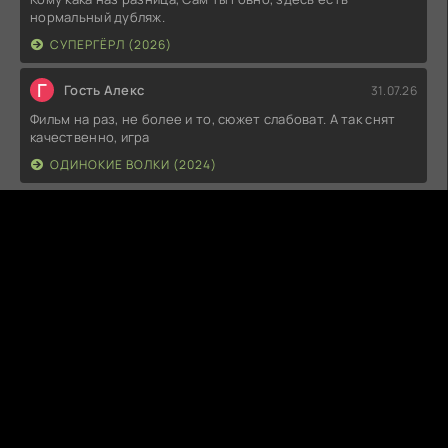
нормальный дубляж.
СУПЕРГЁРЛ (2026)
Г
Гость Алекс
31.07.26
Фильм на раз, не более и то, сюжет слабоват. А так снят
качественно, игра
ОДИНОКИЕ ВОЛКИ (2024)