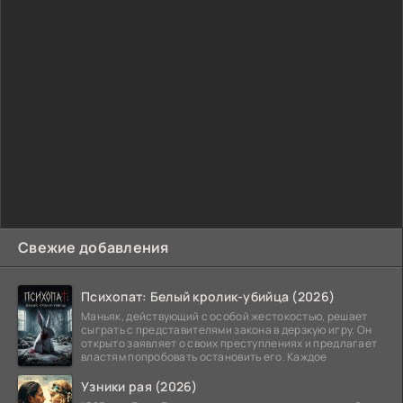
Свежие добавления
Психопат: Белый кролик-убийца (2026)
Маньяк, действующий с особой жестокостью, решает
сыграть с представителями закона в дерзкую игру. Он
открыто заявляет о своих преступлениях и предлагает
властям попробовать остановить его. Каждое
Узники рая (2026)