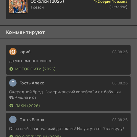
Осколки (2026)
1-2 серия 1 сезона
(Ultradox)
1 сезон
Комментируют
Ю
юрий
08.08.26
да уж немногословен
МОТОР СИТИ (2026)
Г
Гость Алекс
08.08.26
Очередной бред , "американский колобок" и от бабушки
ФБР ушла и от
ЛАКИ (2026)
Г
Гость Елена
08.08.26
Отличный французский детектив! Не уступает Голливуду!
ПО СЛЕДУ ТЕНИ (2025)