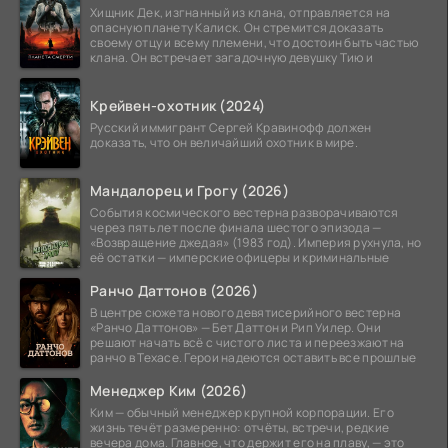
Хищник Дек, изгнанный из клана, отправляется на
опасную планету Калиск. Он стремится доказать
своему отцу и всему племени, что достоин быть частью
клана. Он встречает загадочную девушку Тию и
Крейвен-охотник (2024)
Русский иммигрант Сергей Кравинофф должен
доказать, что он величайший охотник в мире.
Мандалорец и Грогу (2026)
События космического вестерна разворачиваются
через пять лет после финала шестого эпизода —
«Возвращение джедая» (1983 год). Империя рухнула, но
её остатки — имперские офицеры и криминальные
Ранчо Даттонов (2026)
В центре сюжета нового девятисерийного вестерна
«Ранчо Даттонов» — Бет Даттон и Рип Уилер. Они
решают начать всё с чистого листа и переезжают на
ранчо в Техасе. Герои надеются оставить все прошлые
Менеджер Ким (2026)
Ким — обычный менеджер крупной корпорации. Его
жизнь течёт размеренно: отчёты, встречи, редкие
вечера дома. Главное, что держит его на плаву, — это