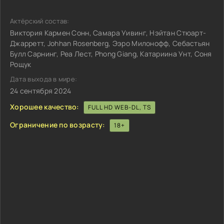
Актёрский состав:
Виктория Кармен Сонн, Самара Уивинг, Нэйтан Стюарт-
Джарретт, Johhan Rosenberg, Ээро Милонофф, Себастьян
Булл Сарнинг, Реа Лест, Phong Giang, Катариина Унт, Соня
Рощук
Дата выхода в мире:
24 сентября 2024
Хорошее качество:
FULL HD WEB-DL, TS
Ограничение по возрасту:
18+