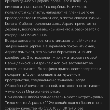
пригвожденного к дереву, попавшего в ловушку —
висящего вниз головой на верёвке. На их месте
появляются культисты, нападают на пленившего её
преследователя и убивают его, а потом лишают жизни и
Кенана. Собрав последние силы, Азраил прячется на
дереве и, воспользовавшись моментом, разбирается с
очередным Обожжённым.
Возвращаясь в лагерь, она сталкивается с Мириам в
заброшенной церкви. Намереваясь покончить с ней,
Азраил замечает, что Мириам беременна, и на миг
колеблется. Это позволяет Мириам атаковать первой.
Неожиданно сбив Азраила с ног, она заставляет её
коснуться живота. Джозефина приказывает предателям
похоронить Азраила живьем в заглушенном
пространстве, соединённом с туннелем. Когда
Обожжённый спускается к ней, оно внезапно отступает,
учуяв кровь Мириам на её руках.
При желании любой пользователь может смотреть фильм
Тихое место: Азраэль (2024) онлайн всегда бесплатно в
хорошем качестве HD (720, 1080, UltraHD) без