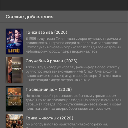
Свежие добавления
Точка взрыва (2026)
В 1986 году тихая Финляндия содрогнулась от громкого
происшествия: группа людей оказалась в заложниках.
Этот случай мгновенно приковал взгляды всей страны к
небольшому городу, где разворачивалась
Служебный роман (2026)
Джеки Круз, которую играет Дженнифер Лопес, стоит у
руля огромной авиакомпании «Air Cruz». Она входит в
число самых мощных фигур в своей сфере. Эта женщина
— настоящий лидер: острая на язык, с
Последний дом (2026)
Четверо людей просыпаются обычным утром в своем
доме. Ничто не предвещает беды. Но вскоре выясняется
страшная правда: покинуть жилище невозможно. Любая
попытка выйти за дверь оборачивается провалом.
Гонка животных (2026)
Мир погрузился во мрак тоталитарного режима.