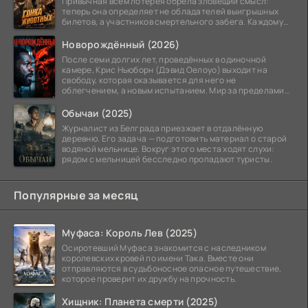
Привычная всем лотерея обрела зловещий смысл:
теперь она определяет не обладателей выигрышных
билетов, а участников смертельного забега. Каждому
номеру
Новорождённый (2026)
После семи долгих лет, проведённых в одиночной
камере, Крис Ньюборн (Дэвид Оелоуо) выходит на
свободу, которая оказывается для него не
облегчением, а новым испытанием. Мир за пределами
тюремных стен
Обычаи (2025)
Журналист из Белграда приезжает в отдалённую
деревню. Его задача — подготовить материал о старой
водяной мельнице. Вокруг этого места ходят слухи:
рядом с мельницей бесследно пропадают туристы.
Популярные за месяц
Муфаса: Король Лев (2025)
Осиротевший Муфаса знакомится с наследником
королевских кровей по имени Така. Вместе они
отправляются в судьбоносное опасное путешествие,
которое проверит их дружбу на прочность.
Хищник: Планета смерти (2025)