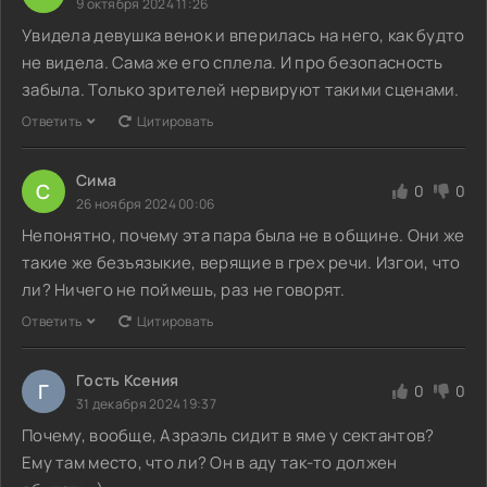
9 октября 2024 11:26
Увидела девушка венок и вперилась на него, как будто
не видела. Сама же его сплела. И про безопасность
забыла. Только зрителей нервируют такими сценами.
Ответить
Цитировать
Сима
С
0
0
26 ноября 2024 00:06
Непонятно, почему эта пара была не в общине. Они же
такие же безъязыкие, верящие в грех речи. Изгои, что
ли? Ничего не поймешь, раз не говорят.
Ответить
Цитировать
Гость Ксения
Г
0
0
31 декабря 2024 19:37
Почему, вообще, Азраэль сидит в яме у сектантов?
Ему там место, что ли? Он в аду так-то должен