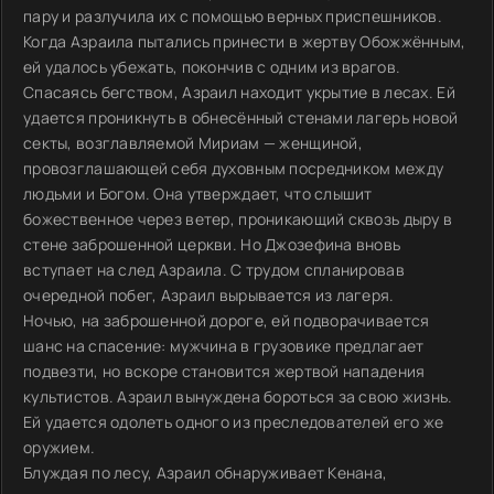
пару и разлучила их с помощью верных приспешников.
Когда Азраила пытались принести в жертву Обожжённым,
ей удалось убежать, покончив с одним из врагов.
Спасаясь бегством, Азраил находит укрытие в лесах. Ей
удается проникнуть в обнесённый стенами лагерь новой
секты, возглавляемой Мириам — женщиной,
провозглашающей себя духовным посредником между
людьми и Богом. Она утверждает, что слышит
божественное через ветер, проникающий сквозь дыру в
стене заброшенной церкви. Но Джозефина вновь
вступает на след Азраила. С трудом спланировав
очередной побег, Азраил вырывается из лагеря.
Ночью, на заброшенной дороге, ей подворачивается
шанс на спасение: мужчина в грузовике предлагает
подвезти, но вскоре становится жертвой нападения
культистов. Азраил вынуждена бороться за свою жизнь.
Ей удается одолеть одного из преследователей его же
оружием.
Блуждая по лесу, Азраил обнаруживает Кенана,