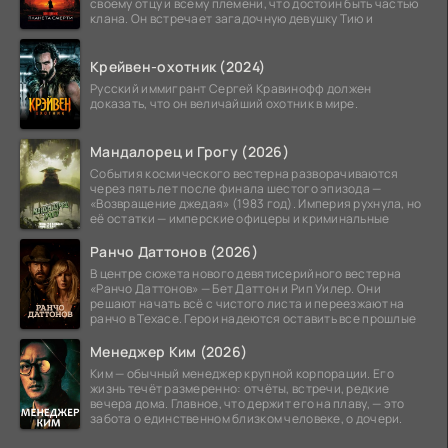
своему отцу и всему племени, что достоин быть частью
клана. Он встречает загадочную девушку Тию и
Крейвен-охотник (2024)
Русский иммигрант Сергей Кравинофф должен
доказать, что он величайший охотник в мире.
Мандалорец и Грогу (2026)
События космического вестерна разворачиваются
через пять лет после финала шестого эпизода —
«Возвращение джедая» (1983 год). Империя рухнула, но
её остатки — имперские офицеры и криминальные
Ранчо Даттонов (2026)
В центре сюжета нового девятисерийного вестерна
«Ранчо Даттонов» — Бет Даттон и Рип Уилер. Они
решают начать всё с чистого листа и переезжают на
ранчо в Техасе. Герои надеются оставить все прошлые
Менеджер Ким (2026)
Ким — обычный менеджер крупной корпорации. Его
жизнь течёт размеренно: отчёты, встречи, редкие
вечера дома. Главное, что держит его на плаву, — это
забота о единственном близком человеке, о дочери.