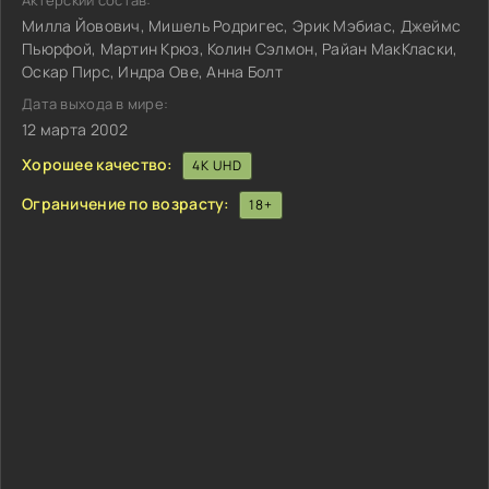
Актёрский состав:
Милла Йовович, Мишель Родригес, Эрик Мэбиас, Джеймс
Пьюрфой, Мартин Крюз, Колин Сэлмон, Райан МакКласки,
Оскар Пирс, Индра Ове, Анна Болт
Дата выхода в мире:
12 марта 2002
Хорошее качество:
4K UHD
Ограничение по возрасту:
18+