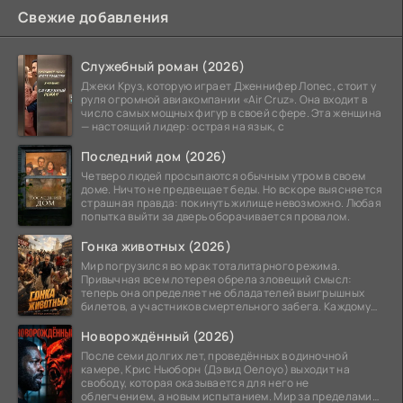
Свежие добавления
Служебный роман (2026)
Джеки Круз, которую играет Дженнифер Лопес, стоит у
руля огромной авиакомпании «Air Cruz». Она входит в
число самых мощных фигур в своей сфере. Эта женщина
— настоящий лидер: острая на язык, с
Последний дом (2026)
Четверо людей просыпаются обычным утром в своем
доме. Ничто не предвещает беды. Но вскоре выясняется
страшная правда: покинуть жилище невозможно. Любая
попытка выйти за дверь оборачивается провалом.
Гонка животных (2026)
Мир погрузился во мрак тоталитарного режима.
Привычная всем лотерея обрела зловещий смысл:
теперь она определяет не обладателей выигрышных
билетов, а участников смертельного забега. Каждому
номеру
Новорождённый (2026)
После семи долгих лет, проведённых в одиночной
камере, Крис Ньюборн (Дэвид Оелоуо) выходит на
свободу, которая оказывается для него не
облегчением, а новым испытанием. Мир за пределами