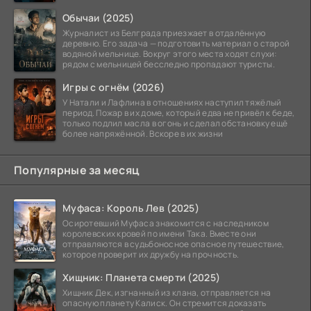
тюремных стен
Обычаи (2025)
Журналист из Белграда приезжает в отдалённую
деревню. Его задача — подготовить материал о старой
водяной мельнице. Вокруг этого места ходят слухи:
рядом с мельницей бесследно пропадают туристы.
Игры с огнём (2026)
У Натали и Лафлина в отношениях наступил тяжёлый
период. Пожар в их доме, который едва не привёл к беде,
только подлил масла в огонь и сделал обстановку ещё
более напряжённой. Вскоре в их жизни
Популярные за месяц
Муфаса: Король Лев (2025)
Осиротевший Муфаса знакомится с наследником
королевских кровей по имени Така. Вместе они
отправляются в судьбоносное опасное путешествие,
которое проверит их дружбу на прочность.
Хищник: Планета смерти (2025)
Хищник Дек, изгнанный из клана, отправляется на
опасную планету Калиск. Он стремится доказать