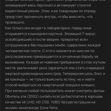
ликвидирует весь персонал и активирует строгий
карантинный режим. Элис и ее товарищам по отряду
предстоит проникнуть внутрь, чтобы выяснить, что
произошло.
Как только они входят в лабораторию, перед ними
открывается кошмарная картина. Зловещий Т-вирус,
освободившийся после аварии, превратил всех
сотрудников в беспощадных зомби, одержимых жаждой
человеческой плоти. С этого момента их миссия по
расследованию превращается в отчаянную борьбу за
выживание. Каждое мгновение пребывания в этом жутком
месте увеличивает риск заразиться или стать очередной
жертвой кровожадных монстров. Теперешняя цель Элис и
ее команды — не только выяснить истину, но и найти
способ выбраться из смертельной ловушки живыми.
При желании любой пользователь может смотреть фильм
Обитель зла (2002) онлайн всегда бесплатно в хорошем
качестве 4K UHD, HD (720, 1080) без регистрации на
онлайн-кинотеатре Zona-films.