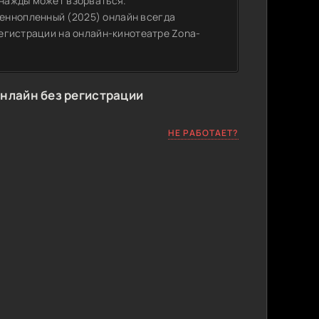
днажды может взорваться.
еннопленный (2025) онлайн всегда
 регистрации на онлайн-кинотеатре Zona-
нлайн без регистрации
НЕ РАБОТАЕТ?