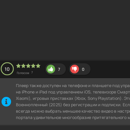
10
7
0
7
Голосов:
Плеер также доступен на телефоне и планшете под упра
на iPhone и iPad под управлением iOS, телевизоре СмартТВ
Xiaomi), игровых приставках (Xbox, Sony Playstation). 
Военнопленный (2025) без регистрации и подписки. Есл
всегда можно выбрать меньшее качество видео в настр
портала удивительное многообразие притягательного м