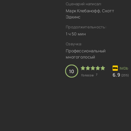
Сценарий написал:
Марк Клебанофф, Скотт
Эдкинс
Продолжительность:
1 ч 50 мин
Озвучка:
Профессиональный
многоголосый
10
6.9
7
Голосов:
(235)