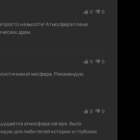
0
0
а просто на высоте! Атмосфера плена
ческих драм.
0
0
еалистичная атмосфера. Рекомендую
0
0
ощущается атмосфера лагеря, было
ендую для любителей истории и глубоких