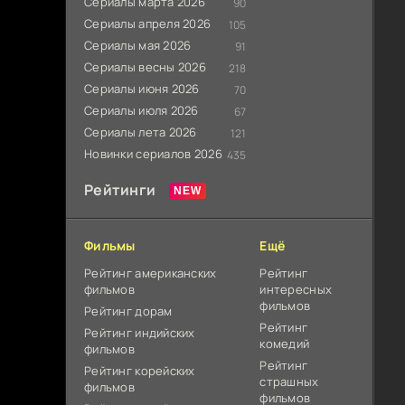
Сериалы марта 2026
90
Сериалы апреля 2026
105
Сериалы мая 2026
91
Сериалы весны 2026
218
Сериалы июня 2026
70
Сериалы июля 2026
67
Сериалы лета 2026
121
Новинки сериалов 2026
435
Рейтинги
Фильмы
Ещё
Рейтинг американских
Рейтинг
фильмов
интересных
фильмов
Рейтинг дорам
Рейтинг
Рейтинг индийских
комедий
фильмов
Рейтинг
Рейтинг корейских
страшных
фильмов
фильмов