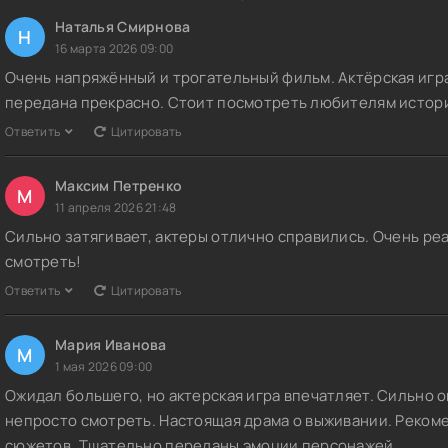
Наталья Смирнова
Н
16 марта 2026 09:00
Очень напряжённый и трогательный фильм. Актёрская игр
передана прекрасно. Стоит посмотреть любителям истори
Ответить
Цитировать
Максим Петренко
М
11 апреля 2026 21:48
Сильно затягивает, актеры отлично справились. Очень р
смотреть!
Ответить
Цитировать
Мария Иванова
М
1 мая 2026 09:00
Ожидал большего, но актерская игра впечатляет. Сильно 
непросто смотреть. Настоящая драма о выживании. Реком
сюжетов. Тщательно переданы эмоции персонажей.