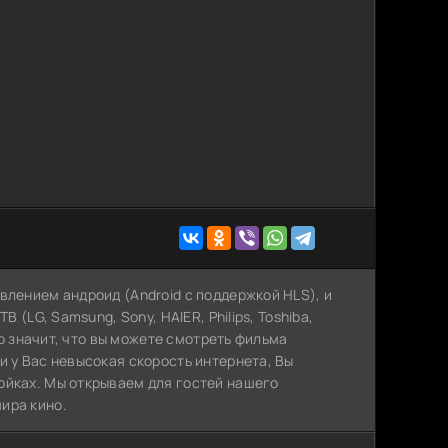
влением андроид (Android с поддержкой HLS), и
 (LG, Samsung, Sony, HAIER, Philips, Toshiba,
Это значит, что вы можете cмотреть фильма
и у Вас невысокая скорость интернета, Вы
ойках. Мы открываем для гостей нашего
ира кино.