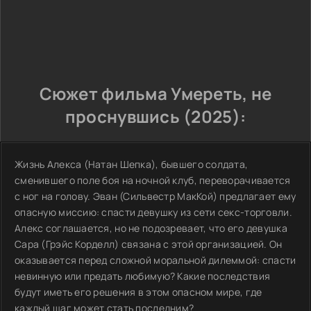
Сюжет фильма Умереть, не
проснувшись (2025):
Жизнь Алекса (Натан Шепка), бывшего солдата,
сменившего поле боя на ночной клуб, переворачивается
с ног на голову. Эван (Сильвестр МакКой) предлагает ему
опасную миссию: спасти девушку из сети секс-торговли.
Алекс соглашается, но не подозревает, что его девушка
Сара (Грэйс Корделл) связана с этой организацией. Он
оказывается перед сложной моральной дилеммой: спасти
невинную или предать любимую? Какие последствия
будут иметь его решения в этом опасном мире, где
каждый шаг может стать последним?