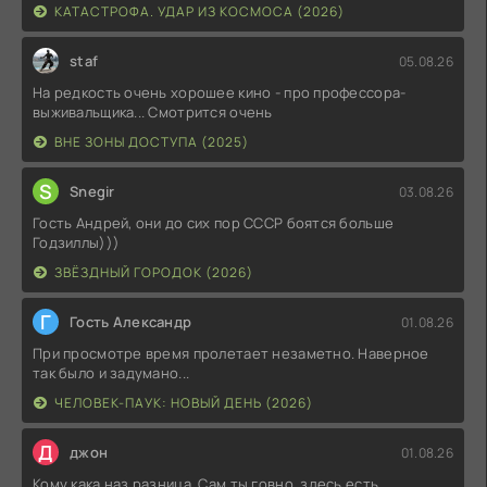
КАТАСТРОФА. УДАР ИЗ КОСМОСА (2026)
staf
05.08.26
На редкость очень хорошее кино - про профессора-
выживальщика... Смотрится очень
ВНЕ ЗОНЫ ДОСТУПА (2025)
S
Snegir
03.08.26
Гость Андрей, они до сих пор СССР боятся больше
Годзиллы)))
ЗВЁЗДНЫЙ ГОРОДОК (2026)
Г
Гость Александр
01.08.26
При просмотре время пролетает незаметно. Наверное
так было и задумано...
ЧЕЛОВЕК-ПАУК: НОВЫЙ ДЕНЬ (2026)
Д
джон
01.08.26
Кому кака наз разница, Сам ты говно, здесь есть