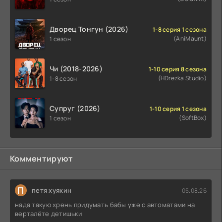
Дворец Тонгун (2026)
1-8 серия 1 сезона
(AniMaunt)
1 сезон
Чи (2018-2026)
1-10 серия 8 сезона
(HDrezka Studio)
1-8 сезон
Супруг (2026)
1-10 серия 1 сезона
(SoftBox)
1 сезон
Комментируют
П
петя хуякин
05.08.26
нада такую хрень придумать бабы уже с автоматами на
верталёте детишьки