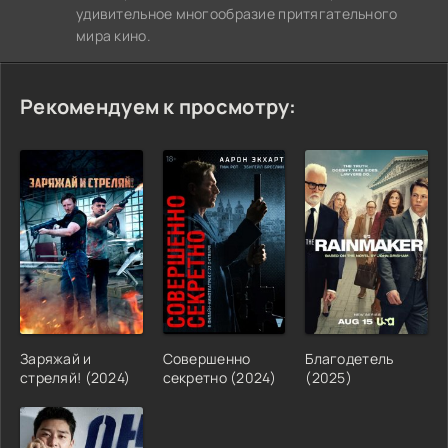
удивительное многообразие притягательного
мира кино.
Рекомендуем к просмотру:
Заряжай и
Совершенно
Благодетель
стреляй! (2024)
секретно (2024)
(2025)