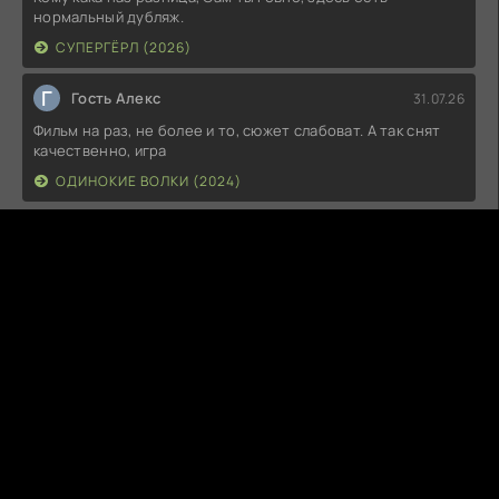
нормальный дубляж.
СУПЕРГЁРЛ (2026)
Г
Гость Алекс
31.07.26
Фильм на раз, не более и то, сюжет слабоват. А так снят
качественно, игра
ОДИНОКИЕ ВОЛКИ (2024)