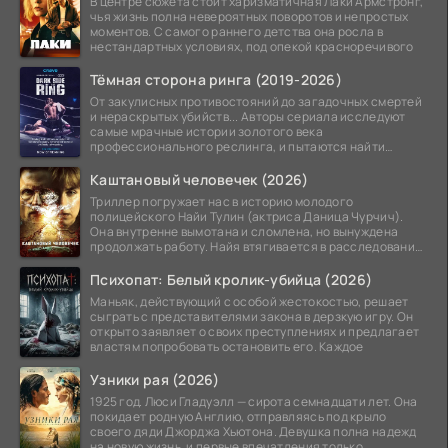
В центре сюжета стоит харизматичная Лаки Армстронг,
чья жизнь полна невероятных поворотов и непростых
моментов. С самого раннего детства она росла в
нестандартных условиях, под опекой красноречивого
Тёмная сторона ринга (2019-2026)
От закулисных противостояний до загадочных смертей
и нераскрытых убийств... Авторы сериала исследуют
самые мрачные истории золотого века
профессионального реслинга, и пытаются найти
правду на стыке
Каштановый человечек (2026)
Триллер погружает нас в историю молодого
полицейского Найи Тулин (актриса Даница Чурчич).
Она внутренне вымотана и сломлена, но вынуждена
продолжать работу. Найя втягивается в расследование
жуткого
Психопат: Белый кролик-убийца (2026)
Маньяк, действующий с особой жестокостью, решает
сыграть с представителями закона в дерзкую игру. Он
открыто заявляет о своих преступлениях и предлагает
властям попробовать остановить его. Каждое
Узники рая (2026)
1925 год. Люси Гладуэлл — сирота семнадцати лет. Она
покидает родную Англию, отправляясь под крыло
своего дяди Джорджа Хьютона. Девушка полна надежд
на новую жизнь, и первые впечатления только