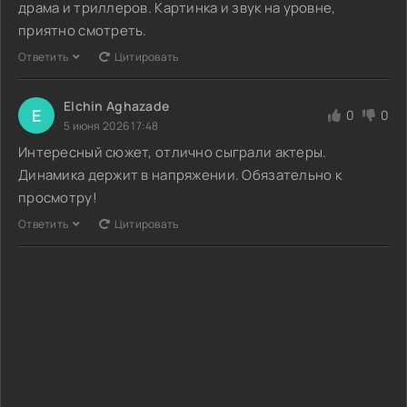
драма и триллеров. Картинка и звук на уровне,
приятно смотреть.
Ответить
Цитировать
Elchin Aghazade
E
0
0
5 июня 2026 17:48
Интересный сюжет, отлично сыграли актеры.
Динамика держит в напряжении. Обязательно к
просмотру!
Ответить
Цитировать