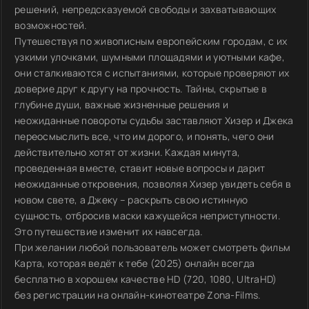
решений, непредсказуемой свободы и захватывающих
возможностей.
Путешествуя по живописным европейским городам, с их
узкими улочками, шумными площадями и уютными кафе,
они сталкиваются с испытаниями, которые проверяют их
доверие друг к другу на прочность. Тайны, скрытые в
глубине души, важные жизненные решения и
неожиданные повороты судьбы заставляют Хизер и Джека
переосмыслить все, что им дорого, и понять, чего они
действительно хотят от жизни. Каждая минута,
проведенная вместе, ставит новые вопросы и дарит
неожиданные откровения, позволяя Хизер увидеть себя в
новом свете, а Джеку – раскрыть свою истинную
сущность, отбросив маски кажущейся неприступности.
Это путешествие изменит их навсегда.
При желании любой пользователь может смотреть фильм
Карта, которая ведёт к тебе (2025) онлайн всегда
бесплатно в хорошем качестве HD (720, 1080, UltraHD)
без регистрации на онлайн-кинотеатре Zona-Films.