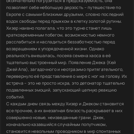
окончательно погрузиться в предсказуемость, она
позволяет себе небольшую дерзость – путешествие по
Европе с самыми близкими друзьями, словно последний
вздох свободы перед прыжком в клетку золотой рутины.
Хизер наивно полагала, что это турне станет лишь
кратковременным побегом, возможностью немного
расслабиться и насладиться беззаботностью перед
возвращением к упорядоченной жизни. Однако
реальность вмешалась, посеяв семена хаоса в её
тщательно выстроенный мир. Появление Джека (Кей
Джей Апа), загадочного и неотразимо притягательного,
перевернуло её представление о мире с ног на голову. Их
встреча – это не просто искра, это детонатор тщательно
подавленных эмоций, запускающий цепную реакцию
событий.
С каждым днем связь между Хизер и Джеком становится
все прочнее, а их внезапная близость раскрывает в них
совершенно новые, неизведанные грани. Джек,
изначально казавшийся случайным попутчиком,
становится невольным проводником в мир спонтанных