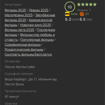
Категории:
10
Фильмы 2025
/
Драмы 2025
/
2
Голосов:
Мелодрамы 2025
/
Зарубежные
6.2
6.5
фильмы 2025
/
Американские
(4800)
(505)
фильмы
/
Новинки кино 2025
/
Фильмы лета 2025
/
Последние
фильмы
/
Фильмы про любовь и
страсть
/
Популярные фильмы
/
Современные фильмы
/
Романтические фильмы
/
Смотреть фильмы бесплатно
Режиссёр:
Лассе Халльстрём
Сценарий написал:
Вера Херберт, Дж.П. Моннингер,
Лесли Боэм
Продолжительность:
97 минут
Озвучка: