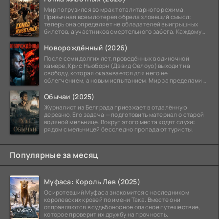
Мир погрузился во мрак тоталитарного режима.
Привычная всем лотерея обрела зловещий смысл:
теперь она определяет не обладателей выигрышных
билетов, а участников смертельного забега. Каждому
номеру
Новорождённый (2026)
После семи долгих лет, проведённых в одиночной
камере, Крис Ньюборн (Дэвид Оелоуо) выходит на
свободу, которая оказывается для него не
облегчением, а новым испытанием. Мир за пределами
тюремных стен
Обычаи (2025)
Журналист из Белграда приезжает в отдалённую
деревню. Его задача — подготовить материал о старой
водяной мельнице. Вокруг этого места ходят слухи:
рядом с мельницей бесследно пропадают туристы.
Популярные за месяц
Муфаса: Король Лев (2025)
Осиротевший Муфаса знакомится с наследником
королевских кровей по имени Така. Вместе они
отправляются в судьбоносное опасное путешествие,
которое проверит их дружбу на прочность.