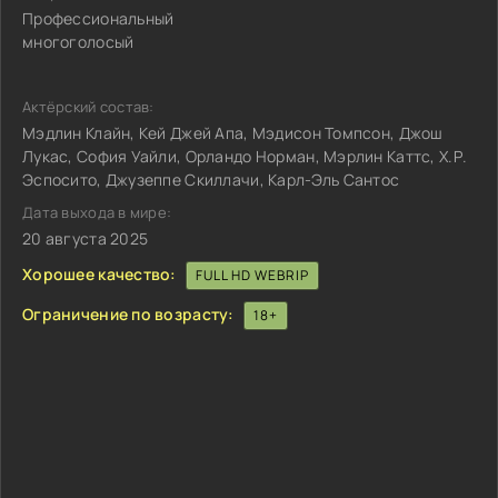
Профессиональный
многоголосый
Актёрский состав:
Мэдлин Клайн, Кей Джей Апа, Мэдисон Томпсон, Джош
Лукас, София Уайли, Орландо Норман, Мэрлин Каттс, Х.Р.
Эспосито, Джузеппе Скиллачи, Карл-Эль Сантос
Дата выхода в мире:
20 августа 2025
Хорошее качество:
FULL HD WEBRIP
Ограничение по возрасту:
18+