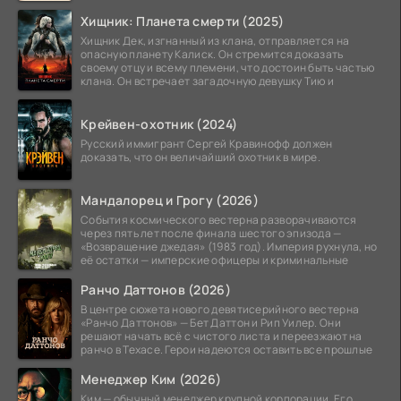
Хищник: Планета смерти (2025)
Хищник Дек, изгнанный из клана, отправляется на
опасную планету Калиск. Он стремится доказать
своему отцу и всему племени, что достоин быть частью
клана. Он встречает загадочную девушку Тию и
Крейвен-охотник (2024)
Русский иммигрант Сергей Кравинофф должен
доказать, что он величайший охотник в мире.
Мандалорец и Грогу (2026)
События космического вестерна разворачиваются
через пять лет после финала шестого эпизода —
«Возвращение джедая» (1983 год). Империя рухнула, но
её остатки — имперские офицеры и криминальные
Ранчо Даттонов (2026)
В центре сюжета нового девятисерийного вестерна
«Ранчо Даттонов» — Бет Даттон и Рип Уилер. Они
решают начать всё с чистого листа и переезжают на
ранчо в Техасе. Герои надеются оставить все прошлые
Менеджер Ким (2026)
Ким — обычный менеджер крупной корпорации. Его