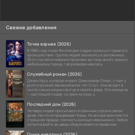
Свежие добавления
Точка взрыва (2026)
В 1986 году тихая Финляндия содрогнулась от громкого
происшествия: группа людей оказалась в заложниках.
Этот случай мгновенно приковал взгляды всей страны к
небольшому городу, где разворачивалась
Служебный роман (2026)
Джеки Круз, которую играет Дженнифер Лопес, стоит у
руля огромной авиакомпании «Air Cruz». Она входит в
число самых мощных фигур в своей сфере. Эта женщина
— настоящий лидер: острая на язык, с
Последний дом (2026)
Четверо людей просыпаются обычным утром в своем
доме. Ничто не предвещает беды. Но вскоре выясняется
страшная правда: покинуть жилище невозможно. Любая
попытка выйти за дверь оборачивается провалом.
Гонка животных (2026)