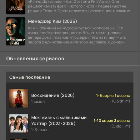
«Ранчо Даттонов» — Бет Даттон и Рип Уилер. Они
решают начать всё с чистого листа и переезжают на
ранчо в Техасе. Герои надеются оставить все прошлые
Менеджер Ким (2026)
Ким — обычный менеджер крупной корпорации. Его
жизнь течёт размеренно: отчёты, встречи, редкие
вечера дома. Главное, что держит его на плаву, — это
забота о единственном близком человеке, о дочери.
Обновления сериалов
Самые последние
Восхищение (2026)
1-5 серия 1 сезона
(Coldfilm)
1 сезон
Моя жизнь с мальчиками
1-10 серия 3 сезона
Уолтер (2023-2026)
(ColdFilm)
1-3 сезон