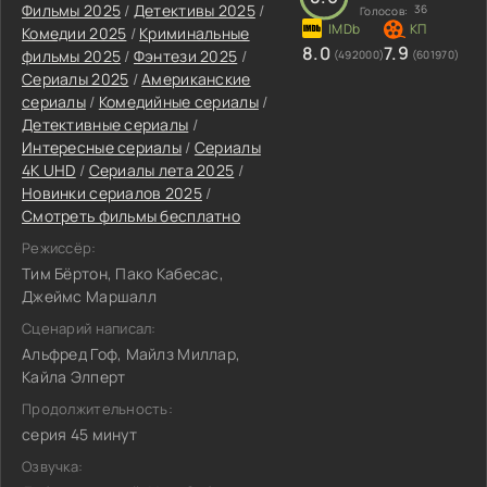
Фильмы 2025
/
Детективы 2025
/
36
Голосов:
Комедии 2025
/
Криминальные
8.0
7.9
фильмы 2025
/
Фэнтези 2025
/
(492000)
(601970)
Сериалы 2025
/
Американские
сериалы
/
Комедийные сериалы
/
Детективные сериалы
/
Интересные сериалы
/
Сериалы
4K UHD
/
Сериалы лета 2025
/
Новинки сериалов 2025
/
Смотреть фильмы бесплатно
Режиссёр:
Тим Бёртон, Пако Кабесас,
Джеймс Маршалл
Сценарий написал:
Альфред Гоф, Майлз Миллар,
Кайла Элперт
Продолжительность:
серия 45 минут
Озвучка: