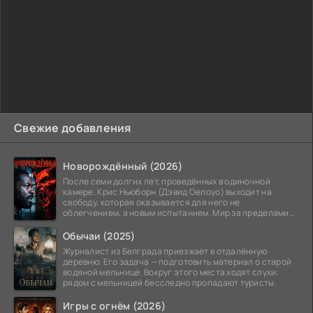
Свежие добавления
Новорождённый (2026)
После семи долгих лет, проведённых в одиночной
камере, Крис Ньюборн (Дэвид Оелоуо) выходит на
свободу, которая оказывается для него не
облегчением, а новым испытанием. Мир за пределами
тюремных стен
Обычаи (2025)
Журналист из Белграда приезжает в отдалённую
деревню. Его задача — подготовить материал о старой
водяной мельнице. Вокруг этого места ходят слухи:
рядом с мельницей бесследно пропадают туристы.
Игры с огнём (2026)