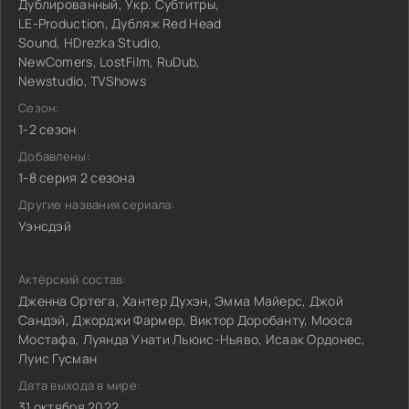
Дублированный, Укр. Субтитры,
LE-Production, Дубляж Red Head
Sound, HDrezka Studio,
NewComers, LostFilm, RuDub,
Newstudio, TVShows
Сезон:
1-2 сезон
Добавлены:
1-8 серия 2 сезона
Другие названия сериала:
Уэнсдэй
Актёрский состав:
Дженна Ортега, Хантер Духэн, Эмма Майерс, Джой
Сандэй, Джорджи Фармер, Виктор Доробанту, Мооса
Мостафа, Луянда Унати Льюис-Ньяво, Исаак Ордонес,
Луис Гусман
Дата выхода в мире:
31 октября 2022