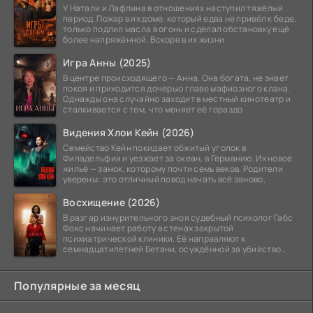
У Натали и Лафлина в отношениях наступил тяжёлый
период. Пожар в их доме, который едва не привёл к беде,
только подлил масла в огонь и сделал обстановку ещё
более напряжённой. Вскоре в их жизни
Игра Анны (2025)
В центре происходящего — Анна. Она богата, не знает
покоя и приходится дочерью главе мафиозного клана.
Однажды она случайно заходит в местный кинотеатр и
сталкивается с тем, что меняет её гораздо
Видения Хлои Кейн (2026)
Семейство Кейн покидает обжитый уголок в
Филадельфии и уезжает за океан, в Германию. Их новое
жильё — замок, которому почти семь веков. Родители
уверены: это отличный повод начать всё заново,
Восхищение (2026)
В разгар изнурительного зноя судебный психолог Габс
Фокс начинает работу в стенах закрытой
психиатрической клиники. Её направляют к
семнадцатилетней Бетани, осуждённой за убийство
матери. Девушка
Популярные за месяц