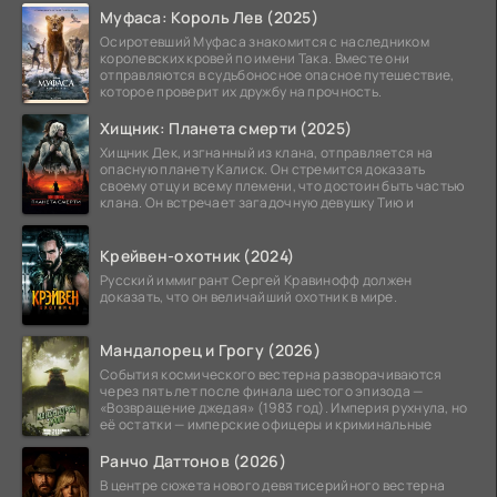
Муфаса: Король Лев (2025)
Осиротевший Муфаса знакомится с наследником
королевских кровей по имени Така. Вместе они
отправляются в судьбоносное опасное путешествие,
которое проверит их дружбу на прочность.
Хищник: Планета смерти (2025)
Хищник Дек, изгнанный из клана, отправляется на
опасную планету Калиск. Он стремится доказать
своему отцу и всему племени, что достоин быть частью
клана. Он встречает загадочную девушку Тию и
Крейвен-охотник (2024)
Русский иммигрант Сергей Кравинофф должен
доказать, что он величайший охотник в мире.
Мандалорец и Грогу (2026)
События космического вестерна разворачиваются
через пять лет после финала шестого эпизода —
«Возвращение джедая» (1983 год). Империя рухнула, но
её остатки — имперские офицеры и криминальные
Ранчо Даттонов (2026)
В центре сюжета нового девятисерийного вестерна