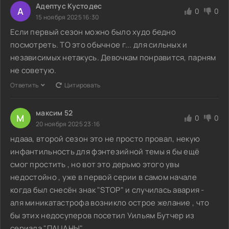
Адептус Кустодес
А
0
0
15 ноября 2025 16:30
Если первый сезон можно было худо бедно
посмотреть. ТО это обычное г... для сильных и
независимых нетакусь. Девочкам понравится, парням
не советую.
Ответить
Цитировать
максим 52
М
0
0
20 ноября 2025 23:16
ндааа, второй сезон это не просто провал, некую
инфантильность для фэнтезийной темы я бы ещё
смог простить , но вот это дерьмо этого увы
недостойно , уже в первой серии в самом начале
когда был снесён знак "STOP" и случилась авария -
аля миникатастрофа возникло острое желание , что
бы этих недосуперов посетил Уильям Бутчер из
сериала "ПАЦАНЫ"