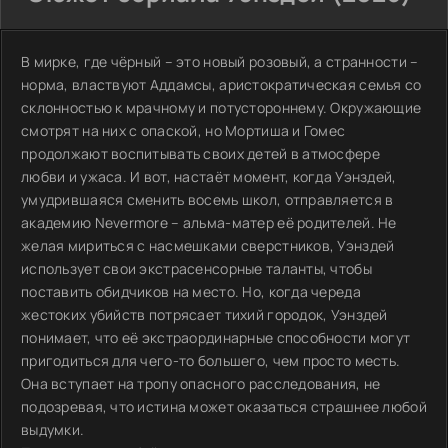
В мирке, где чёрный – это новый розовый, а странности –
норма, властвуют Аддамсы, аристократическая семья со
склонностью к мрачному и потустороннему. Окружающие
смотрят на них с опаской, но Мортиша и Гомес
продолжают воспитывать своих детей в атмосфере
любви и ужаса. И вот, настаёт момент, когда Уэнздей,
умудрившаяся сменить восемь школ, отправляется в
академию Nevermore – альма-матер её родителей. Не
желая мириться с насмешками сверстников, Уэнздей
использует свои экстрасенсорные таланты, чтобы
поставить обидчиков на место. Но, когда череда
жестоких убийств потрясает тихий городок, Уэнздей
понимает, что её экстраординарные способности могут
пригодиться для чего-то большего, чем просто месть.
Она вступает на тропу опасного расследования, не
подозревая, что истина может оказаться страшнее любой
выдумки.