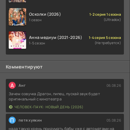
Осколки (2026)
1-2 серия 1 сезона
(Ultradox)
1 сезон
Анна медиум (2021-2026)
1-4 серия 5 сезона
(Не требуется)
1-5 сезон
Комментируют
А
Анг
06.08.26
Зачем озвучка Драгон, пипец, пускай звук будет
оригинальный с кинотеатра
ЧЕЛОВЕК-ПАУК: НОВЫЙ ДЕНЬ (2026)
П
петя хуякин
05.08.26
нада такую хрень придумать бабы уже с автоматами на