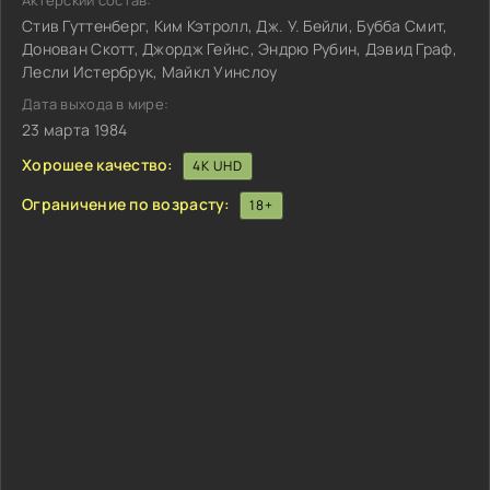
Актёрский состав:
Стив Гуттенберг, Ким Кэтролл, Дж. У. Бейли, Бубба Смит,
Донован Скотт, Джордж Гейнс, Эндрю Рубин, Дэвид Граф,
Лесли Истербрук, Майкл Уинслоу
Дата выхода в мире:
23 марта 1984
Хорошее качество:
4K UHD
Ограничение по возрасту:
18+