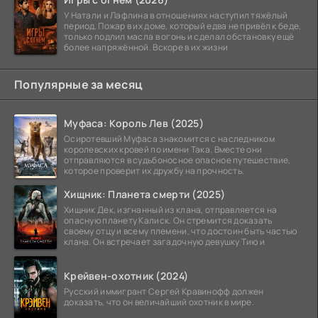
У Натали и Лафлина в отношениях наступил тяжёлый
период. Пожар в их доме, который едва не привёл к беде,
только подлил масла в огонь и сделал обстановку ещё
более напряжённой. Вскоре в их жизни
Популярные за месяц
Муфаса: Король Лев (2025)
Осиротевший Муфаса знакомится с наследником
королевских кровей по имени Така. Вместе они
отправляются в судьбоносное опасное путешествие,
которое проверит их дружбу на прочность.
Хищник: Планета смерти (2025)
Хищник Дек, изгнанный из клана, отправляется на
опасную планету Калиск. Он стремится доказать
своему отцу и всему племени, что достоин быть частью
клана. Он встречает загадочную девушку Тию и
Крейвен-охотник (2024)
Русский иммигрант Сергей Кравинофф должен
доказать, что он величайший охотник в мире.