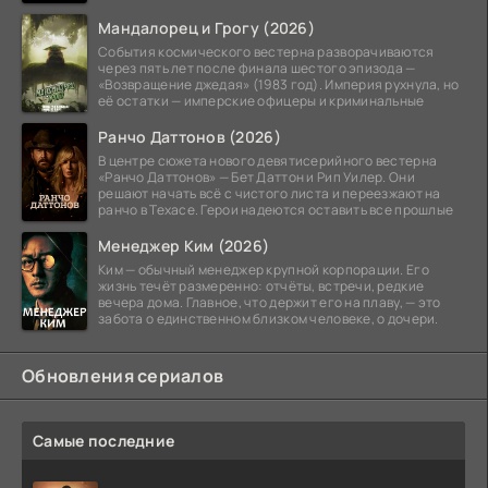
Мандалорец и Грогу (2026)
События космического вестерна разворачиваются
через пять лет после финала шестого эпизода —
«Возвращение джедая» (1983 год). Империя рухнула, но
её остатки — имперские офицеры и криминальные
Ранчо Даттонов (2026)
В центре сюжета нового девятисерийного вестерна
«Ранчо Даттонов» — Бет Даттон и Рип Уилер. Они
решают начать всё с чистого листа и переезжают на
ранчо в Техасе. Герои надеются оставить все прошлые
Менеджер Ким (2026)
Ким — обычный менеджер крупной корпорации. Его
жизнь течёт размеренно: отчёты, встречи, редкие
вечера дома. Главное, что держит его на плаву, — это
забота о единственном близком человеке, о дочери.
Обновления сериалов
Самые последние