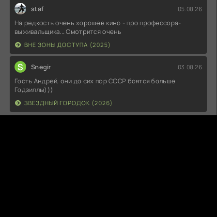
staf
05.08.26
На редкость очень хорошее кино - про профессора-
выживальщика... Смотрится очень
ВНЕ ЗОНЫ ДОСТУПА (2025)
S
Snegir
03.08.26
Гость Андрей, они до сих пор СССР боятся больше
Годзиллы)))
ЗВЁЗДНЫЙ ГОРОДОК (2026)