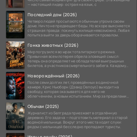
— настоящий лидер: острая на язык, с
Последний дом (2026)
Четверо людей просыпаются обычным утром в своем
доме. Ничто не предвещает беды. Но вскоре выясняется
страшная правда: покинуть жилище невозможно. Любая
попытка выйти за дверь оборачивается провалом.
Гонка животных (2026)
Мир погрузился во мрак тоталитарного режима.
Привычная всем лотерея обрела зловещий смысл:
теперь она определяет не обладателей выигрышных
билетов, а участников смертельного забега. Каждому
номеру
Новорождённый (2026)
После семи долгих лет, проведённых в одиночной
камере, Крис Ньюборн (Дэвид Оелоуо) выходит на
свободу, которая оказывается для него не
облегчением, а новым испытанием. Мир за пределами
тюремных стен
Обычаи (2025)
Журналист из Белграда приезжает в отдалённую
деревню. Его задача — подготовить материал о старой
водяной мельнице. Вокруг этого места ходят слухи:
рядом с мельницей бесследно пропадают туристы.
Игры с огнём (2026)