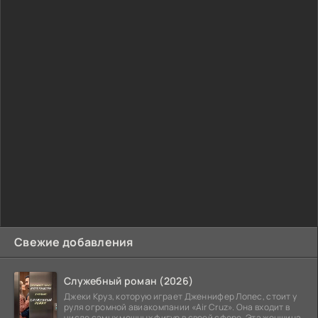
Свежие добавления
Служебный роман (2026)
Джеки Круз, которую играет Дженнифер Лопес, стоит у
руля огромной авиакомпании «Air Cruz». Она входит в
число самых мощных фигур в своей сфере. Эта женщина