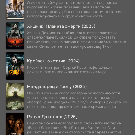
Осиротевший Муфаса знакомится с наследником
королевских кровей по имени Така. Вместе они
отправляются в судьбоносное опасное путешествие,
которое проверит их дружбу на прочность.
Хищник: Планета смерти (2025)
Хищник Дек, изгнанный из клана, отправляется на
опасную планету Калиск. Он стремится доказать
своему отцу и всему племени, что достоин быть частью
клана. Он встречает загадочную девушку Тию и
Крейвен-охотник (2024)
Русский иммигрант Сергей Кравинофф должен
доказать, что он величайший охотник в мире.
Мандалорец и Грогу (2026)
События космического вестерна разворачиваются
через пять лет после финала шестого эпизода —
«Возвращение джедая» (1983 год). Империя рухнула, но
её остатки — имперские офицеры и криминальные
Ранчо Даттонов (2026)
В центре сюжета нового девятисерийного вестерна
«Ранчо Даттонов» — Бет Даттон и Рип Уилер. Они
решают начать всё с чистого листа и переезжают на