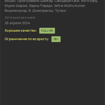
Вишал, Прия Бхавани Шанкар, Самудира Кани, Йоги Бабу,
Мурли Шарма, Хариш Перади, Vettai Muthu Kumar,
Виджаякумар, В. Джаяпракаш, Туласи
Дата выхода в мире:
26 апреля 2024
Хорошее качество:
FULL HD
Ограничение по возрасту:
18+