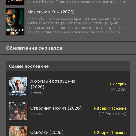
ранчо в Техасе. Герои надеются оставить все прошлые
Менеджер Ким (2026)
Ким — обычный менеджер крупной корпорации. Его
жизнь течёт размеренно: отчёты, встречи, редкие
вечера дома. Главное, что держит его на плаву, — это
забота о единственном близком человеке, о дочери.
Обновления сериалов
Самые последние
Любимый сотрудник
1-2 серия
(2026)
(AniDUB)
1 сезон
Стерлинг-Поинт (2026)
1-8 серия 1 сезона
(LE-Production)
1 сезон
Осколки (2026)
1-2 серия 1 сезона