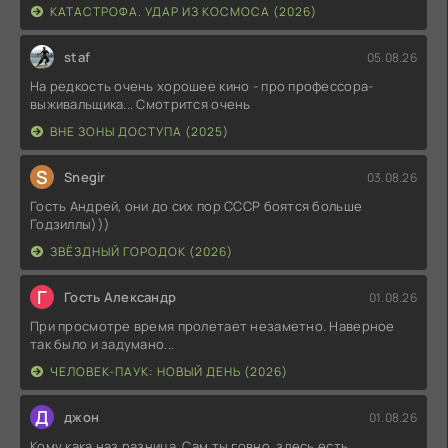
КАТАСТРОФА. УДАР ИЗ КОСМОСА (2026)
staf
05.08.26
На редкость очень хорошее кино - про профессора-
выживальщика... Смотрится очень
ВНЕ ЗОНЫ ДОСТУПА (2025)
S
Snegir
03.08.26
Гость Андрей, они до сих пор СССР боятся больше
Годзиллы)))
ЗВЁЗДНЫЙ ГОРОДОК (2026)
Г
Гость Александр
01.08.26
При просмотре время пролетает незаметно. Наверное
так было и задумано...
ЧЕЛОВЕК-ПАУК: НОВЫЙ ДЕНЬ (2026)
Д
джон
01.08.26
Кому кака наз разница, Сам ты говно, здесь есть