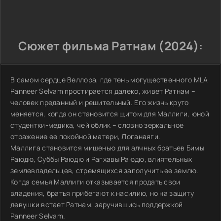
Сюжет фильма Ратнам (2024):
В самом сердце Веллора, где тень могущественного MLA
Panneer Selvam простирается далеко, живет Ратнам –
человек преданный и решительный. Его жизнь круто
меняется, когда он становится щитом для Маллиги, юной
студентки-медика, чей облик – словно зеркальное
отражение ее покойной матери, Логанаяги.
Маллига становится мишенью для алчных братьев Бимы
Раюдю, Суббы Раюдю и Рагхавы Раюдю, влиятельных
землевладельцев, стремящихся заполучить ее землю.
Когда семья Маллиги отказывается продать свои
владения, братья прибегают к насилию, но на защиту
девушки встает Ратнам, заручившись поддержкой
Panneer Selvam.