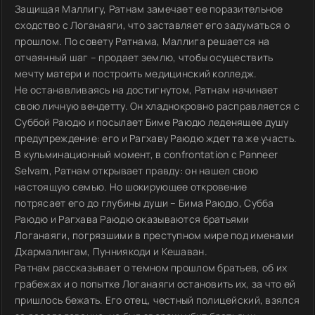
Защищая Маллигу, Ратнам замечает ее поразительное
сходство с Логанаяги, что заставляет его задуматься о
прошлом. По совету Ратнама, Маллига решается на
отчаянный шаг – продает землю, чтобы осуществить
мечту матери и построить медицинский колледж.
Не останавливаясь на достигнутом, Ратнам начинает
свою личную вендетту. Он хладнокровно расправляется с
Суббой Раюдю и посылает Биме Раюдю леденящее душу
предупреждение: его и Рагхаву Раюдю ждет та же участь.
В кульминационный момент, в confrontation с Panneer
Selvam, Ратнам открывает правду: он нашел свою
настоящую семью. Но шокирующее откровение
потрясает его до глубины души – Бима Раюдю, Субба
Раюдю и Рагхава Раюдю оказываются братьями
Логанаяги, погрязшими в преступном мире под именами
Дхармалингам, Пунниякоди и Кешаван.
Ратнам рассказывает о темном прошлом братьев, об их
грабежах и о попытке Логанаяги остановить их, за что ей
пришлось бежать. Его отец, честный полицейский, взялся