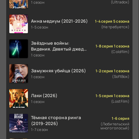
(Ultradox)
1 сезон
Анна медиум (2021-2026)
1-4 серия 5 сезона
(Не требуется)
1-5 сезон
Звёздные войны:
1-8 серия 1 сезона
Видения. Девятый джедай
(Coldfilm)
(2026)
1 сезон
Замужняя убийца (2026)
1-2 серия 1 сезона
(SoftBox)
1 сезон
Лаки (2026)
1-5 серия 1 сезона
(LostFilm)
1 сезон
Тёмная сторона ринга
1-6 серия
(2019-2026)
(Любительский
многоголосый)
1-7 сезон