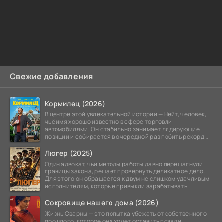
Свежие добавления
Кормилец (2026)
В центре этой увлекательной истории — Нейт, человек,
чьё имя хорошо известно в сфере торговли
автомобилями. Он стабильно занимает лидирующие
позиции и собирается в очередной раз побить рекорд
продаж,
Люгер (2025)
Один адвокат, чьи методы работы давно перешагнули
границы закона, решает провернуть деликатное дело.
Для этого он обращается к двум не слишком удачливым
исполнителям, которые привыкли зарабатывать
Сокровище нашего дома (2026)
Жизнь Сварны — это попытка убежать от собственного
прошлого, которое она хочет оставить позади