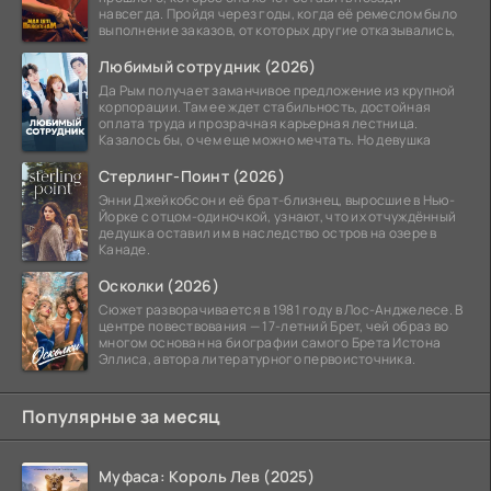
навсегда. Пройдя через годы, когда её ремеслом было
выполнение заказов, от которых другие отказывались,
Любимый сотрудник (2026)
Да Рым получает заманчивое предложение из крупной
корпорации. Там ее ждет стабильность, достойная
оплата труда и прозрачная карьерная лестница.
Казалось бы, о чем еще можно мечтать. Но девушка
Стерлинг-Поинт (2026)
Энни Джейкобсон и её брат-близнец, выросшие в Нью-
Йорке с отцом-одиночкой, узнают, что их отчуждённый
дедушка оставил им в наследство остров на озере в
Канаде.
Осколки (2026)
Сюжет разворачивается в 1981 году в Лос-Анджелесе. В
центре повествования — 17-летний Брет, чей образ во
многом основан на биографии самого Брета Истона
Эллиса, автора литературного первоисточника.
Популярные за месяц
Муфаса: Король Лев (2025)