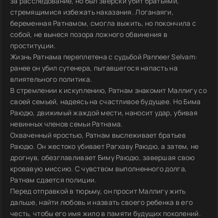
за расследование, но был зверски убит братьями,
стремящимися избежать наказания. Логанаяги,
беременная Ратнамом, смогла выжить, но покончила с
собой, не вынеся позора ложного обвинения в
проституции.
Жизнь Ратнама переплетена с судьбой Panneer Selvam:
ранее он убил сутенера, пытавшегося напасть на
влиятельного политика.
В стремлении к искуплению, Ратнам знакомит Маллигу со
своей семьей, надеясь на счастливое будущее. Но Бима
Раюдю, движимый жаждой мести, наносит удар, убивая
невинных членов семьи Ратнама.
Охваченный яростью, Ратнам выслеживает братьев
Раюдю. Он жестоко убивает Рагхаву Раюдю, а затем, не
дрогнув, обезглавливает Биму Раюдю, завершая свою
кровавую миссию. С чувством выполненного долга,
Ратнам сдается полиции.
Перед отправкой в тюрьму, он просит Маллигу жить
дальше, найти любовь и назвать своего ребенка в его
честь, чтобы его имя жило в памяти будущих поколений.