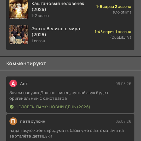
Каштановый человечек
1-6 серия 2 сезона
(2026)
(Coldfilm)
1-2 сезон
Эпоха Великого мира
1-48 серия 1 сезона
(2026)
(DubLik.TV)
1 сезон
Комментируют
А
Анг
06.08.26
Зачем озвучка Драгон, пипец, пускай звук будет
оригинальный с кинотеатра
ЧЕЛОВЕК-ПАУК: НОВЫЙ ДЕНЬ (2026)
П
петя хуякин
05.08.26
нада такую хрень придумать бабы уже с автоматами на
верталёте детишьки